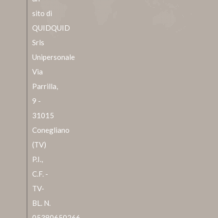
sito di
QUIDQUID
Srls
Unipersonale
Via
Parrilla,
9 -
31015
Conegliano
(TV)
P.I.,
C.F. -
TV-
BL. N.
05380650266