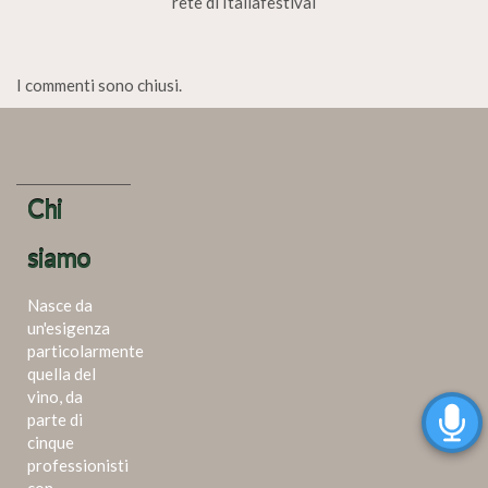
rete di Italiafestival
I commenti sono chiusi.
Chi
siamo
Nasce da
un'esigenza
particolarmente
quella del
vino, da
parte di
cinque
professionisti
con