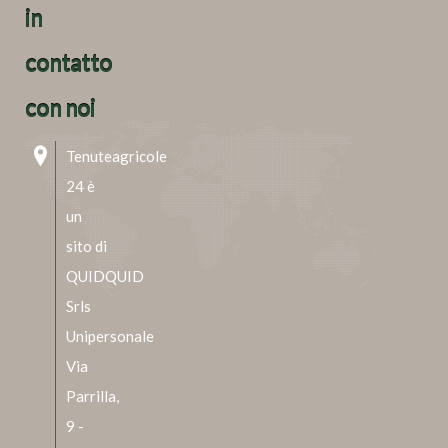
in
contatto
con noi
Tenuteagricole
24 è
un
sito di
QUIDQUID
Srls
Unipersonale
Via
Parrilla,
9 -