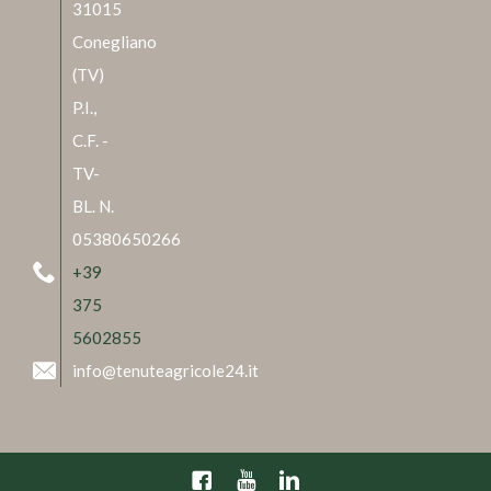
31015
Conegliano
(TV)
P.I.,
C.F. -
TV-
BL. N.
05380650266
+39
375
5602855
info@tenuteagricole24.it