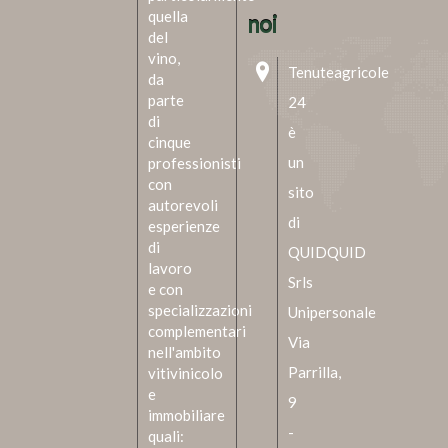
quella
noi
del
vino,
Tenuteagricole
da
parte
24
di
è
cinque
un
professionisti
con
sito
autorevoli
di
esperienze
di
QUIDQUID
lavoro
Srls
e con
specializzazioni
Unipersonale
complementari
Via
nell'ambito
Parrilla,
vitivinicolo
e
9
immobiliare
-
quali: