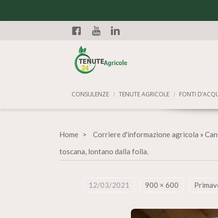
Facebook
YouTube
Linkedin
CONSULENZE
TENUTE AGRICOLE
FONTI D’ACQ
Home
Corriere d'informazione agricola
»
Cant
toscana, lontano dalla folla.
12/03/2021
900 × 600
Primave