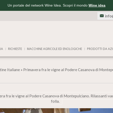
Un portale del network Wine Idea. Scopri il mondo
Wine idea
info
UA
RICHIESTE
MACCHINE AGRICOLE ED ENOLOGICHE
PRODOTTI DA AZI
ine Italiane
»
Primavera fra le vigne al Podere Casanova di Montepu
ra fra le vigne al Podere Casanova di Montepulciano. Rilassanti va
folla.