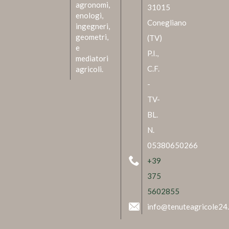
agronomi,
31015
enologi,
Conegliano
ingegneri,
geometri,
(TV)
e
P.I.,
mediatori
C.F.
agricoli.
-
TV-
BL.
N.
05380650266
+39
375
5602855
info@tenuteagricole24.