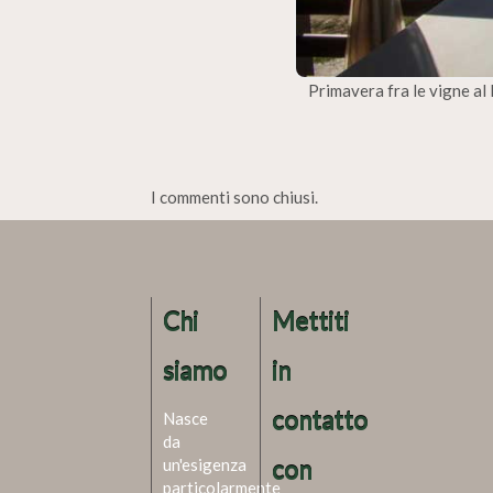
Primavera fra le vigne a
I commenti sono chiusi.
Chi
Mettiti
siamo
in
contatto
Nasce
da
un'esigenza
con
particolarmente