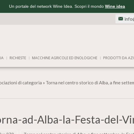
Un portale del network Wine Idea. Scopri il mondo
Wine idea
info
UA
RICHIESTE
MACCHINE AGRICOLE ED ENOLOGICHE
PRODOTTI DA AZI
ciazioni di categoria
»
Torna nel centro storico di Alba, a fine sette
rna-ad-Alba-la-Festa-del-V