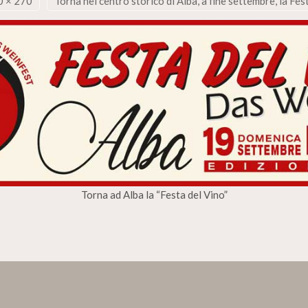
0 × 270
Torna nel centro storico di Alba, a fine settembre, la Fe
Torna ad Alba la “Festa del Vino”