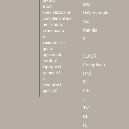
Srls
e con
specializzazioni
Unipersonale
complementari
Via
nell'ambito
Parrilla,
vitivinicolo
e
9
immobiliare
-
quali:
agronomi,
31015
enologi,
Conegliano
ingegneri,
geometri,
(TV)
e
P.I.,
mediatori
C.F.
agricoli.
-
TV-
BL.
N.