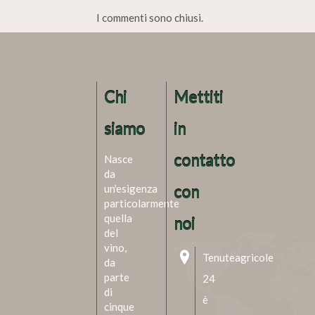
I commenti sono chiusi.
Chi
Mettiti
siamo
in
contatto
Nasce
da
un'esigenza
con
particolarmente
quella
noi
del
vino,
Tenuteagricole
da
parte
24
di
è
cinque