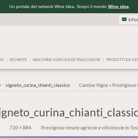
Un portale del network Wine Idea. Scopri il mondo
Wine idea
info
UA
RICHIESTE
MACCHINE AGRICOLE ED ENOLOGICHE
PRODOTTI DA AZI
vigneto_curina_chianti_classico
Cantine Vigne
»
Prestigiose 
igneto_curina_chianti_classi
720 × 884
Prestigiose tenute agricole e vitivinicole in To