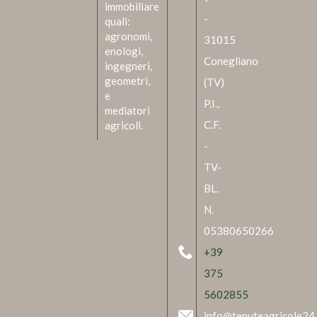
immobiliare
-
quali:
agronomi,
31015
enologi,
Conegliano
ingegneri,
geometri,
(TV)
e
P.I.,
mediatori
C.F.
agricoli.
-
TV-
BL.
N.
05380650266
+39
375
5602855
info@tenuteagricole24.