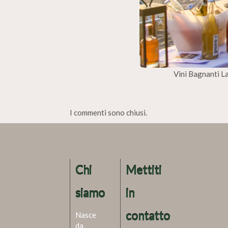
Vini Bagnanti La
I commenti sono chiusi.
Chi
Mettiti
siamo
in
contatto
Nasce
da