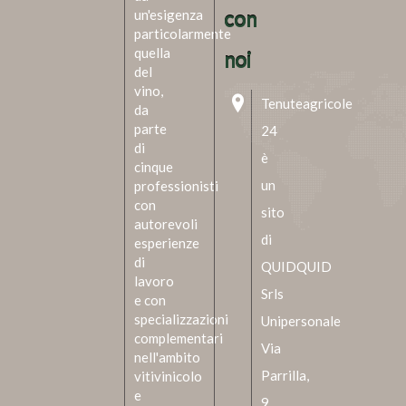
un'esigenza
con
particolarmente
quella
noi
del
vino,
Tenuteagricole
da
parte
24
di
è
cinque
un
professionisti
con
sito
autorevoli
di
esperienze
di
QUIDQUID
lavoro
Srls
e con
specializzazioni
Unipersonale
complementari
Via
nell'ambito
Parrilla,
vitivinicolo
e
9