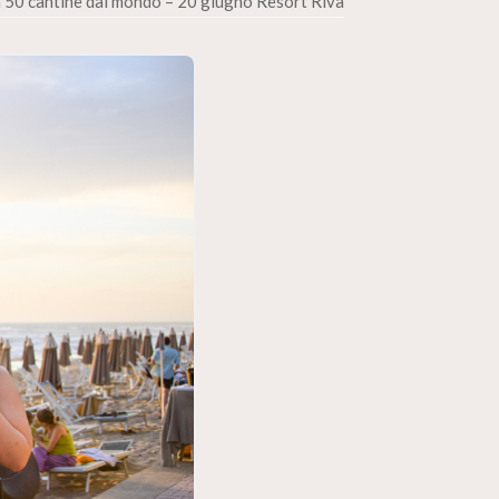
a 50 cantine dal mondo – 20 giugno Resort Riva