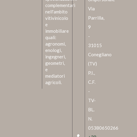
complementari
Via
nell'ambito
Parrilla,
vitivinicolo
e
9
immobiliare
-
quali:
agronomi,
31015
enologi,
Conegliano
ingegneri,
geometri,
(TV)
e
P.I.,
mediatori
C.F.
agricoli.
-
TV-
BL.
N.
05380650266
+39