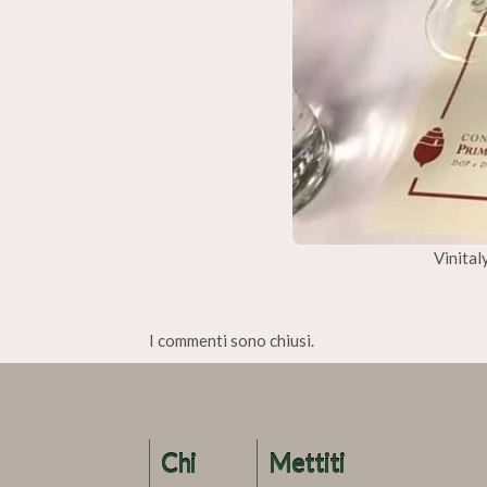
Vinital
I commenti sono chiusi.
Chi
Mettiti