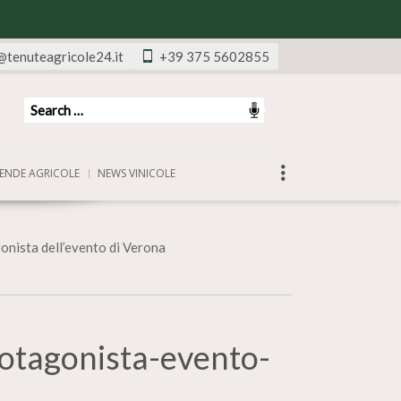
@tenuteagricole24.it
+39 375 5602855
ENDE AGRICOLE
NEWS VINICOLE
gonista dell’evento di Verona
rotagonista-evento-