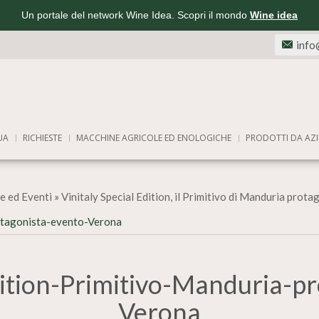
Un portale del network Wine Idea. Scopri il mondo
Wine idea
info
UA
RICHIESTE
MACCHINE AGRICOLE ED ENOLOGICHE
PRODOTTI DA AZI
e ed Eventi
»
Vinitaly Special Edition, il Primitivo di Manduria prota
rotagonista-evento-Verona
dition-Primitivo-Manduria-p
Verona