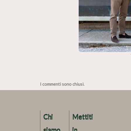
I commenti sono chiusi.
Chi
Mettiti
siamo
in