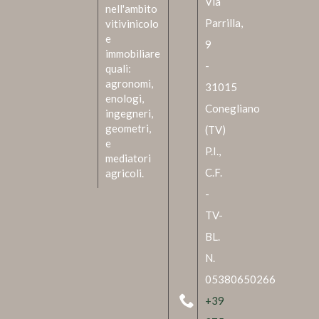
Via
nell'ambito
Parrilla,
vitivinicolo
e
9
immobiliare
-
quali:
agronomi,
31015
enologi,
Conegliano
ingegneri,
geometri,
(TV)
e
P.I.,
mediatori
C.F.
agricoli.
-
TV-
BL.
N.
05380650266
+39