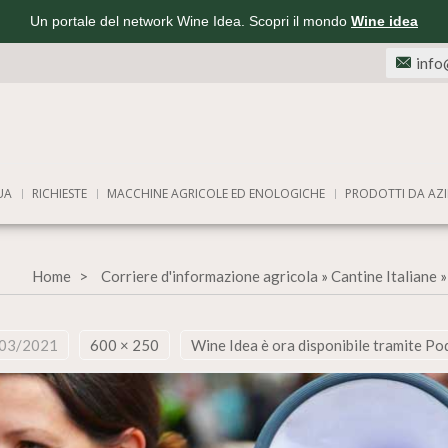
Un portale del network Wine Idea. Scopri il mondo
Wine idea
info
UA
RICHIESTE
MACCHINE AGRICOLE ED ENOLOGICHE
PRODOTTI DA AZI
Home
Corriere d'informazione agricola
»
Cantine Italiane
03/2021
600 × 250
Wine Idea è ora disponibile tramite Po