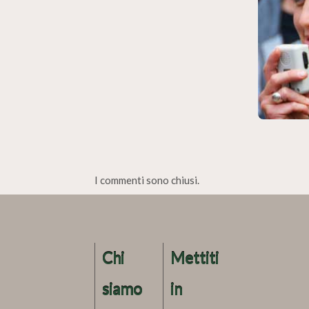
I commenti sono chiusi.
Chi
Mettiti
siamo
in