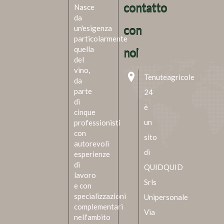
contatto
Nasce
da
un'esigenza
con
particolarmente
quella
noi
del
vino,
Tenuteagricole
da
parte
24
di
è
cinque
un
professionisti
con
sito
autorevoli
di
esperienze
di
QUIDQUID
lavoro
Srls
e con
specializzazioni
Unipersonale
complementari
Via
nell'ambito