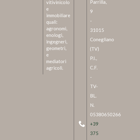
Parrilla,
vitivinicolo
e
9
immobiliare
-
quali:
agronomi,
31015
enologi,
Conegliano
ingegneri,
geometri,
(TV)
e
P.I.,
mediatori
C.F.
agricoli.
-
TV-
BL.
N.
05380650266
+39
375