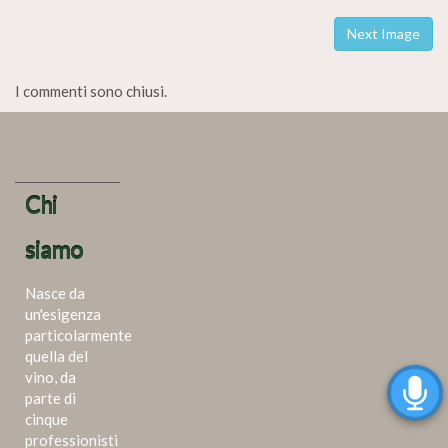
Next Image
I commenti sono chiusi.
Chi
siamo
Nasce da
un'esigenza
particolarmente
quella del
vino, da
parte di
cinque
professionisti