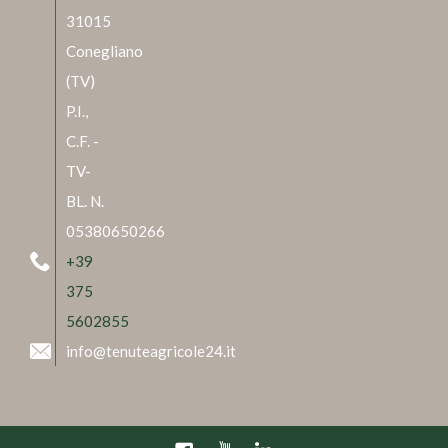
31015
Conegliano
(TV)
P.I.,
C.F. -
TV-
BL. N.
05380650266
+39
375
5602855
info@tenuteagricole24.it