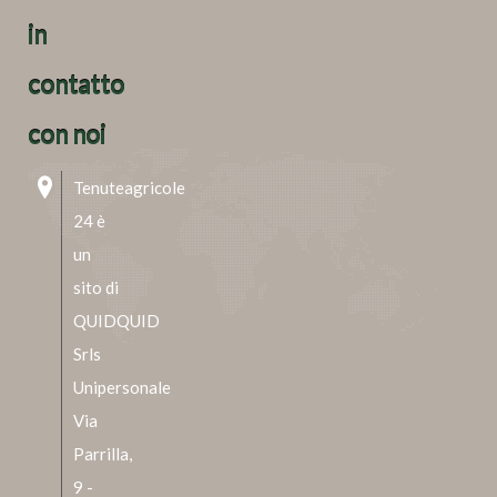
in
contatto
con noi
Tenuteagricole
24 è
un
sito di
QUIDQUID
Srls
Unipersonale
Via
Parrilla,
9 -