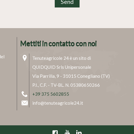
Mettiti in contatto con noi
del
Tenuteagricole 24 è un sito di
QUIDQUID Srls Unipersonale
Via Parrilla, 9 - 31015 Conegliano (TV)
P.I., C.F. - TV-BL. N. 05380650266
+39 375 5602855
info@tenuteagricole24.it