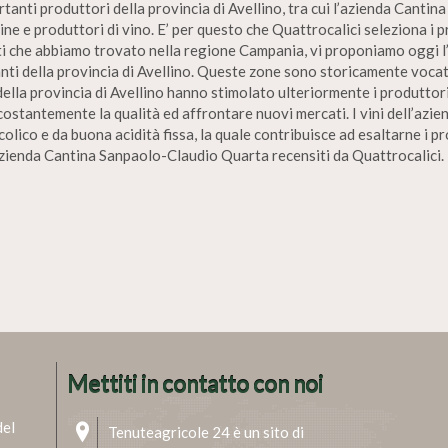
rtanti produttori della provincia di Avellino, tra cui l’azienda Cant
ntine e produttori di vino. E’ per questo che Quattrocalici seleziona i
anti che abbiamo trovato nella regione Campania, vi proponiamo oggi
tanti della provincia di Avellino. Queste zone sono storicamente vocate
ella provincia di Avellino hanno stimolato ulteriormente i produttori a
 costantemente la qualità ed affrontare nuovi mercati. I vini dell’a
colico e da buona acidità fissa, la quale contribuisce ad esaltarne i p
l’azienda Cantina Sanpaolo-Claudio Quarta recensiti da Quattrocalici.
Mettiti in contatto con noi
del
Tenuteagricole 24 è un sito di