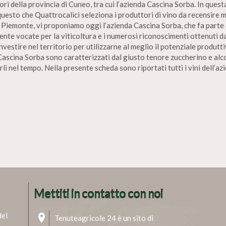
ri della provincia di Cuneo, tra cui l’azienda Cascina Sorba. In questa
 questo che Quattrocalici seleziona i produttori di vino da recensire 
Piemonte, vi proponiamo oggi l’azienda Cascina Sorba, che fa parte de
te vocate per la viticoltura e i numerosi riconoscimenti ottenuti da
vestire nel territorio per utilizzarne al meglio il potenziale produtt
 Cascina Sorba sono caratterizzati dal giusto tenore zuccherino e alcol
li nel tempo. Nella presente scheda sono riportati tutti i vini dell’a
Mettiti in contatto con noi
del
Tenuteagricole 24 è un sito di