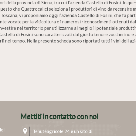
i della provincia di Siena, tra cui l’azienda Castello di Fosini. In que
 questo che Quattrocalici seleziona i produttori di vino da recensire 
oscana, vi proponiamo oggi l’azienda Castello di Fosini, che fa parte 
te vocate per la viticoltura e i numerosi riconoscimenti ottenuti dall
vestire nel territorio per utilizzarne al meglio il potenziale produtt
Castello di Fosini sono caratterizzati dal giusto tenore zuccherino e a
i nel tempo. Nella presente scheda sono riportati tutti i vini dell’azi
Mettiti in contatto con noi
del
Tenuteagricole 24 è un sito di