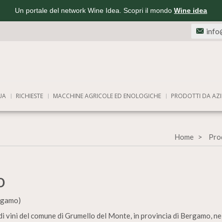
Un portale del network Wine Idea. Scopri il mondo
Wine idea
info
UA
RICHIESTE
MACCHINE AGRICOLE ED ENOLOGICHE
PRODOTTI DA AZI
Home
Prod
o
rgamo)
di vini del comune di Grumello del Monte, in provincia di Bergamo, ne