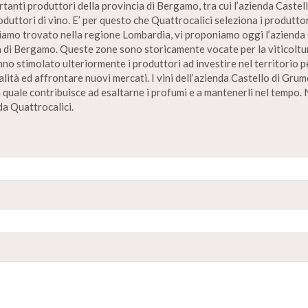
rtanti produttori della provincia di Bergamo, tra cui l’azienda Castell
produttori di vino. E’ per questo che Quattrocalici seleziona i produtt
bbiamo trovato nella regione Lombardia, vi proponiamo oggi l’azienda 
cia di Bergamo. Queste zone sono storicamente vocate per la viticoltu
o stimolato ulteriormente i produttori ad investire nel territorio per
ità ed affrontare nuovi mercati. I vini dell’azienda Castello di Grum
la quale contribuisce ad esaltarne i profumi e a mantenerli nel tempo. 
da Quattrocalici.