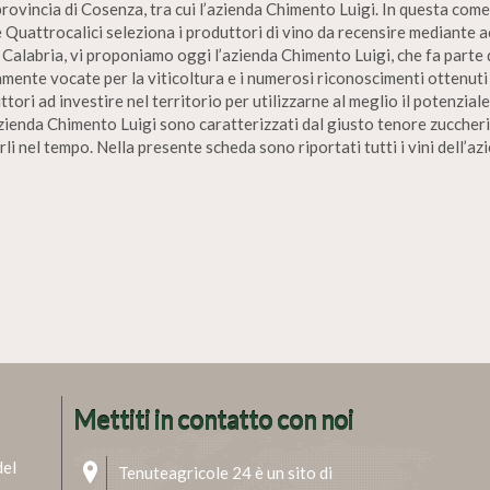
 provincia di Cosenza, tra cui l’azienda Chimento Luigi. In questa come 
e Quattrocalici seleziona i produttori di vino da recensire mediante a
alabria, vi proponiamo oggi l’azienda Chimento Luigi, che fa parte de
ente vocate per la viticoltura e i numerosi riconoscimenti ottenuti d
ori ad investire nel territorio per utilizzarne al meglio il potenzia
’azienda Chimento Luigi sono caratterizzati dal giusto tenore zuccherin
li nel tempo. Nella presente scheda sono riportati tutti i vini dell’a
Mettiti in contatto con noi
del
Tenuteagricole 24 è un sito di