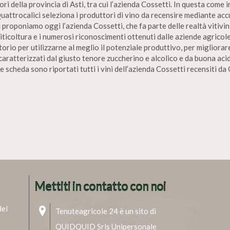
i della provincia di Asti, tra cui l’azienda Cossetti. In questa come in
Quattrocalici seleziona i produttori di vino da recensire mediante accu
roponiamo oggi l’azienda Cossetti, che fa parte delle realtà vitivinic
icoltura e i numerosi riconoscimenti ottenuti dalle aziende agricole
itorio per utilizzarne al meglio il potenziale produttivo, per miglior
caratterizzati dal giusto tenore zuccherino e alcolico e da buona acidi
 scheda sono riportati tutti i vini dell’azienda Cossetti recensiti da 
Mettiti in contatto con noi
del
Tenuteagricole 24 è un sito di
QUIDQUID Srls Unipersonale