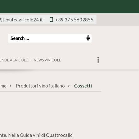
@tenuteagricole24.it
+39 375 5602855
ENDE AGRICOLE
NEWS VINICOLE
ome
Produttori vino italiano
Cossetti
te. Nella Guida vini di Quattrocalici