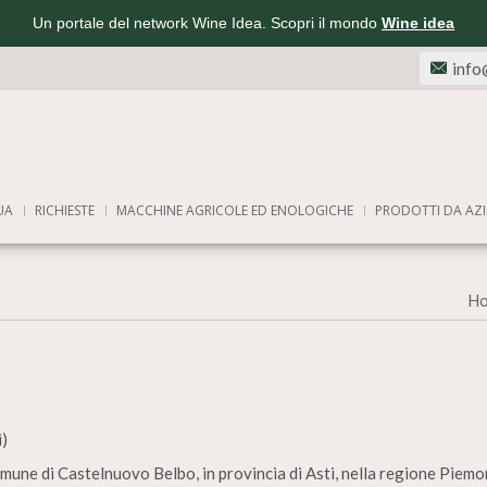
Un portale del network Wine Idea. Scopri il mondo
Wine idea
info
UA
RICHIESTE
MACCHINE AGRICOLE ED ENOLOGICHE
PRODOTTI DA AZI
H
i)
omune di Castelnuovo Belbo, in provincia di Asti, nella regione Piemon