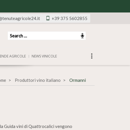
@tenuteagricole24.it
+39 375 5602855
ENDE AGRICOLE
NEWS VINICOLE
ome
Produttori vino italiano
Ormanni
lla Guida vini di Quattrocalici vengono