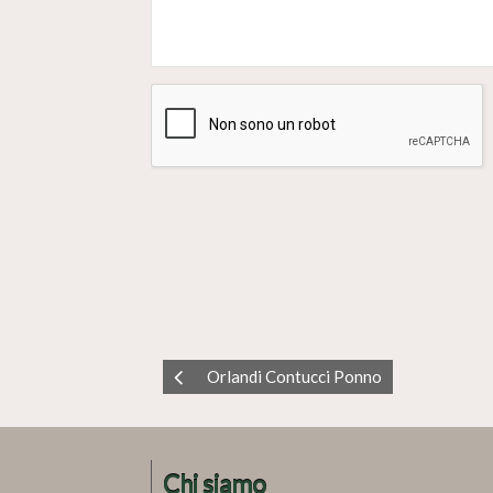
Orlandi Contucci Ponno
Chi siamo