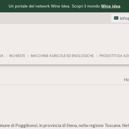
Un portale del network Wine Idea. Scopri il mondo
Wine idea
info
UA
RICHIESTE
MACCHINE AGRICOLE ED ENOLOGICHE
PRODOTTI DA AZI
H
omune di Poggibonsi, in provincia di Siena, nella regione Toscana. Ne