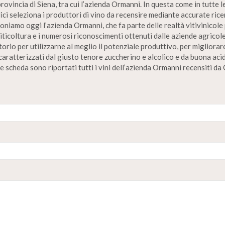
provincia di Siena, tra cui l’azienda Ormanni. In questa come in tutte le
ici seleziona i produttori di vino da recensire mediante accurate ricer
iamo oggi l’azienda Ormanni, che fa parte delle realtà vitivinicole p
icoltura e i numerosi riconoscimenti ottenuti dalle aziende agricole
itorio per utilizzarne al meglio il potenziale produttivo, per miglior
aratterizzati dal giusto tenore zuccherino e alcolico e da buona acidi
 scheda sono riportati tutti i vini dell’azienda Ormanni recensiti da 