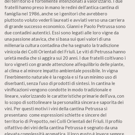
del territorio e fortemente intenzionati a valorizzarlo. I due
fratelli hanno preso in mano le redini dell’antica cantina di
famiglia nel 1986, anche se i genitori che avrebbero
piuttosto voluto vederli laureati e avviati verso una carriera
di grande successo economico. Gianni e Paolo Petrussa sono
due contadini autentici. Essi sono legati alle loro vigne da
una passione atavica, che si basa sui quei valori di una
millenaria cultura contadina che ha segnato la tradiszione
vinicola dei Colli Orientali del Friuli. Le viti di Petrussa hanno
un’età media che si aggira sui 20 anni. I due fratelli coltivano i
loro vigneti con grande attenzione all’equilibrio delle piante,
al clima e al minore impatto ambientale possibile. In vigna
l’inerbimento naturale è la regola e si fa un minimo uso di
diserbanti, senza l’uso di prodotti di sintesi. In cantina le
vinificazioni vengono condotte in modo tradizionale e
lineare, valorizzando le caratteristiche primarie dell’uva, con
lo scopo di sottolineare la personalità sincera e saporita dei
vini. Per questi motivi i vini della cantina Petrussa si
presentano come espressioni schiette e sincere del
territorio di Prepotto, nei Colli Orientali del Friuli. Il profilo
olfattivo dei vini della cantina Petrussa è segnato da una
elevata complessità aromatica, il loro gusto è invece sempre