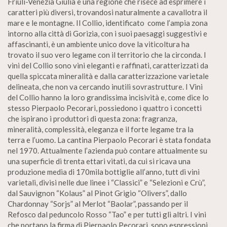
Friuli-Venezia Giulia è una regione che risece ad esprimere i
caratteri più diversi, trovandosi naturalmente a cavallotra il
mare e le montagne. Il Collio, identificato come l’ampia zona
intorno alla città di Gorizia, con i suoi paesaggi suggestivi e
affascinanti, è un ambiente unico dove la viticoltura ha
trovato il suo vero legame con il territorio che la circonda. I
vini del Collio sono vini eleganti e raffinati, caratterizzati da
quella spiccata mineralità e dalla caratterizzazione varietale
delineata, che non va cercando inutili sovrastrutture. I Vini
del Collio hanno la loro grandissima incisività e, come dice lo
stesso Pierpaolo Pecorari, possiedono i quattro i concetti
che ispirano i produttori di questa zona: fragranza,
mineralità, complessità, eleganza e il forte legame tra la
terra e l’uomo. La cantina Pierpaolo Pecorari è stata fondata
nel 1970. Attualmente l’azienda può contare attualmente su
una superficie di trenta ettari vitati, da cui si ricava una
produzione media di 170mila bottiglie all’anno, tutt di vini
varietali, divisi nelle due linee i “Classici” e “Selezioni e Crù”,
dal Sauvignon “Kolaus” al Pinot Grigio “Olivers”, dallo
Chardonnay “Sorjs” al Merlot “Baolar”, passando per il
Refosco dal peduncolo Rosso “Tao” e per tutti gli altri. I vini
che portano la firma di Pierpaolo Pecorari, sono espressioni