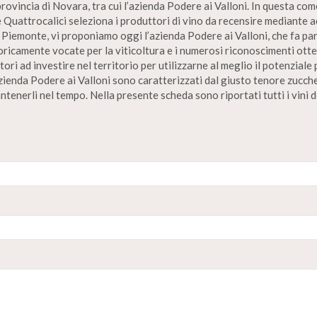
provincia di Novara, tra cui l’azienda Podere ai Valloni. In questa come
e Quattrocalici seleziona i produttori di vino da recensire mediante a
Piemonte, vi proponiamo oggi l’azienda Podere ai Valloni, che fa part
ricamente vocate per la viticoltura e i numerosi riconoscimenti otten
ri ad investire nel territorio per utilizzarne al meglio il potenzial
azienda Podere ai Valloni sono caratterizzati dal giusto tenore zuccher
ntenerli nel tempo. Nella presente scheda sono riportati tutti i vini d