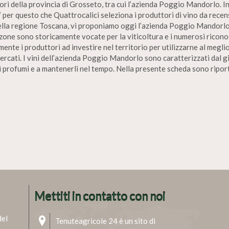
ri della provincia di Grosseto, tra cui l’azienda Poggio Mandorlo. In 
E’ per questo che Quattrocalici seleziona i produttori di vino da rece
lla regione Toscana, vi proponiamo oggi l’azienda Poggio Mandorlo, c
zone sono storicamente vocate per la viticoltura e i numerosi riconos
nte i produttori ad investire nel territorio per utilizzarne al meglio
rcati. I vini dell’azienda Poggio Mandorlo sono caratterizzati dal g
e i profumi e a mantenerli nel tempo. Nella presente scheda sono ripor
Mettiti in contatto con noi
del
Tenuteagricole 24 è un sito di