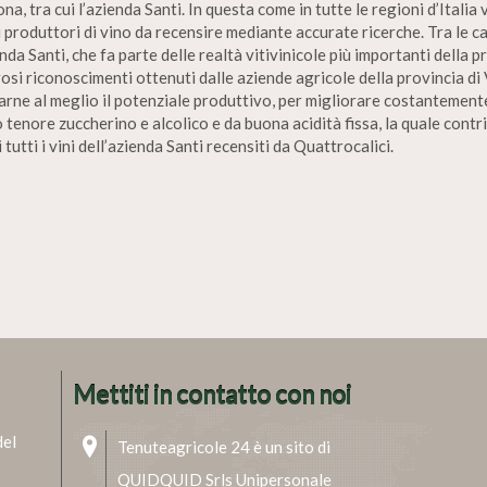
a, tra cui l’azienda Santi. In questa come in tutte le regioni d’Italia 
i produttori di vino da recensire mediante accurate ricerche. Tra le 
da Santi, che fa parte delle realtà vitivinicole più importanti della
rosi riconoscimenti ottenuti dalle aziende agricole della provincia d
zarne al meglio il potenziale produttivo, per migliorare costantemente
o tenore zuccherino e alcolico e da buona acidità fissa, la quale contr
utti i vini dell’azienda Santi recensiti da Quattrocalici.
Mettiti in contatto con noi
del
Tenuteagricole 24 è un sito di
QUIDQUID Srls Unipersonale