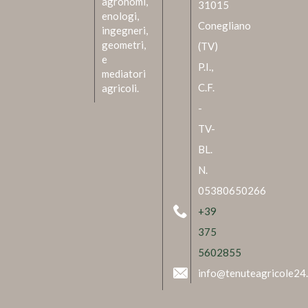
agronomi,
31015
enologi,
Conegliano
ingegneri,
geometri,
(TV)
e
P.I.,
mediatori
C.F.
agricoli.
-
TV-
BL.
N.
05380650266
+39
375
5602855
info@tenuteagricole24.