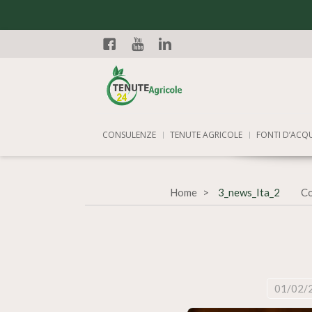
Facebook
YouTube
Linkedin
CONSULENZE
TENUTE AGRICOLE
FONTI D’ACQ
Home
3_news_Ita_2
Co
01/02/