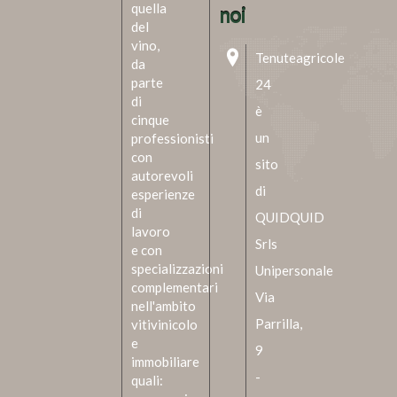
quella
noi
del
vino,
Tenuteagricole
da
parte
24
di
è
cinque
un
professionisti
con
sito
autorevoli
di
esperienze
di
QUIDQUID
lavoro
Srls
e con
specializzazioni
Unipersonale
complementari
Via
nell'ambito
Parrilla,
vitivinicolo
e
9
immobiliare
-
quali: