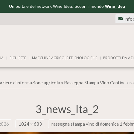
Un portale del network Wine Idea. Scopri il mondo
Wine idea
info
UA
RICHIESTE
MACCHINE AGRICOLE ED ENOLOGICHE
PRODOTTI DA AZI
rriere d'informazione agricola
»
Rassegna Stampa Vino Cantine
»
ra
3_news_Ita_2
2026
1024 × 683
rassegna stampa vino di domenica 1 febb