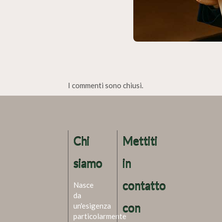
I commenti sono chiusi.
Chi
Mettiti
siamo
in
contatto
Nasce
da
un'esigenza
con
particolarmente