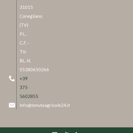
31015
Conegliano
(TV)
P.I.,
C.F. -
TV-
BL. N.
05380650266
+39
375
5602855
info@tenuteagricole24.it