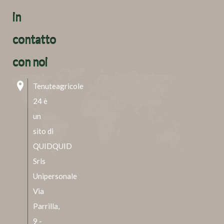
in
contatto
con noi
Tenuteagricole
24 è
un
sito di
QUIDQUID
Srls
Unipersonale
Via
Parrilla,
9 -