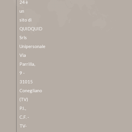
24 è
un
sito di
QUIDQUID
Srls
Unipersonale
Via
Parrilla,
9 -
31015
Conegliano
(TV)
P.I.,
C.F. -
TV-