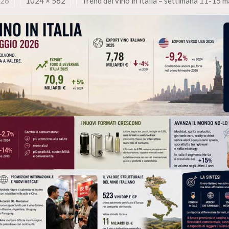
026
1024 × 562
Trend del vino in Italia – settimana 11-15