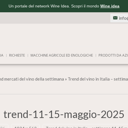
Un portale del network Wine Idea. Scopri il mondo
Wine idea
info
UA
RICHIESTE
MACCHINE AGRICOLE ED ENOLOGICHE
PRODOTTI DA AZI
d mercati del vino della settimana
»
Trend del vino in Italia – sett
trend-11-15-maggio-2025