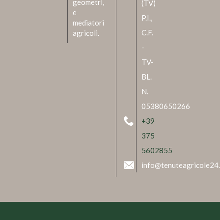
geometri,
(TV)
e
P.I.,
mediatori
C.F.
agricoli.
-
TV-
BL.
N.
05380650266
+39
375
5602855
info@tenuteagricole24.