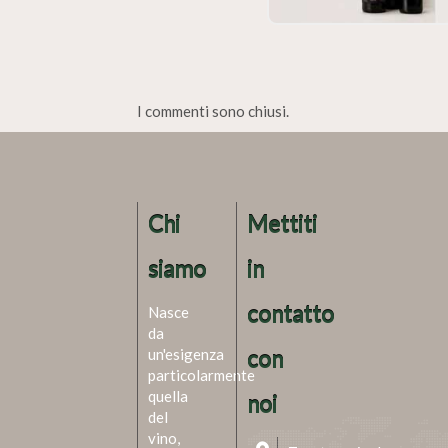
I commenti sono chiusi.
Chi
Mettiti
siamo
in
contatto
Nasce
da
un'esigenza
con
particolarmente
quella
noi
del
vino,