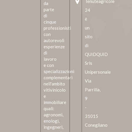
Tenuteagricole
da
parte
24
di
è
cinque
un
professionisti
con
sito
autorevoli
di
esperienze
di
QUIDQUID
lavoro
Srls
e con
specializzazioni
Unipersonale
complementari
Via
nell'ambito
Parrilla,
vitivinicolo
e
9
immobiliare
-
quali:
agronomi,
31015
enologi,
Conegliano
ingegneri,