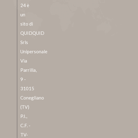
24 è
un
sito di
QUIDQUID
Srls
Unipersonale
Via
Parrilla,
9 -
31015
Conegliano
(TV)
P.I.,
C.F. -
TV-