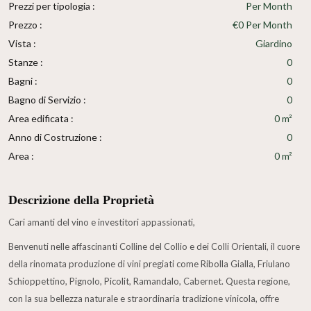
Prezzi per tipologia :
Per Month
Prezzo :
€0 Per Month
Vista :
Giardino
Stanze :
0
Bagni :
0
Bagno di Servizio :
0
Area edificata :
0 m²
Anno di Costruzione :
0
Area :
0 m²
Descrizione della Proprietà
Cari amanti del vino e investitori appassionati,
Benvenuti nelle affascinanti Colline del Collio e dei Colli Orientali, il cuore
della rinomata produzione di vini pregiati come Ribolla Gialla, Friulano
Schioppettino, Pignolo, Picolit, Ramandalo, Cabernet. Questa regione,
con la sua bellezza naturale e straordinaria tradizione vinicola, offre