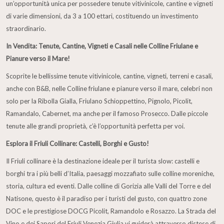
un’opportunità unica per possedere tenute vitivinicole, cantine e vigneti
di varie dimensioni, da 3 a 100 ettari, costituendo un investimento
straordinario.
In Vendita: Tenute, Cantine, Vigneti e Casali nelle Colline Friulane e
Pianure verso il Mare!
Scoprite le bellissime tenute vitivinicole, cantine, vigneti, terreni e casali,
anche con B&B, nelle Colline friulane e pianure verso il mare, celebri non
solo per la Ribolla Gialla, Friulano Schioppettino, Pignolo, Picolit,
Ramandalo, Cabernet, ma anche per il famoso Prosecco. Dalle piccole
tenute alle grandi proprietà, c’è l’opportunità perfetta per voi.
Esplora il Friuli Collinare: Castelli, Borghi e Gusto!
Il Friuli collinare è la destinazione ideale per il turista slow: castelli e
borghi tra i più belli d’Italia, paesaggi mozzafiato sulle colline moreniche,
storia, cultura ed eventi. Dalle colline di Gorizia alle Valli del Torre e del
Natisone, questo è il paradiso per i turisti del gusto, con quattro zone
DOC e le prestigiose DOCG Picolit, Ramandolo e Rosazzo. La Strada del
Vino e dei Sapori del Friuli Venezia Giulia vi guiderà attraverso distese di