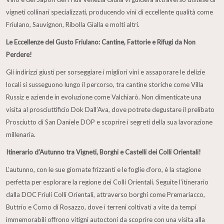
vigneti collinari specializzati, producendo vini di eccellente qualità come
Friulano, Sauvignon, Ribolla Gialla e molti altri.
Le Eccellenze del Gusto Friulano: Cantine, Fattorie e Rifugi da Non
Perdere!
Gli indirizzi giusti per sorseggiare i migliori vini e assaporare le delizie
locali si susseguono lungo il percorso, tra cantine storiche come Villa
Russiz e aziende in evoluzione come Valchiarò. Non dimenticate una
visita al prosciuttificio Dok Dall’Ava, dove potrete degustare il prelibato
Prosciutto di San Daniele DOP e scoprire i segreti della sua lavorazione
millenaria.
Itinerario d’Autunno tra Vigneti, Borghi e Castelli dei Colli Orientali!
L’autunno, con le sue giornate frizzanti e le foglie d’oro, è la stagione
perfetta per esplorare la regione dei Colli Orientali. Seguite l’itinerario
dalla DOC Friuli Colli Orientali, attraverso borghi come Premariacco,
Buttrio e Corno di Rosazzo, dove i terreni coltivati a vite da tempi
immemorabili offrono vitigni autoctoni da scoprire con una visita alla