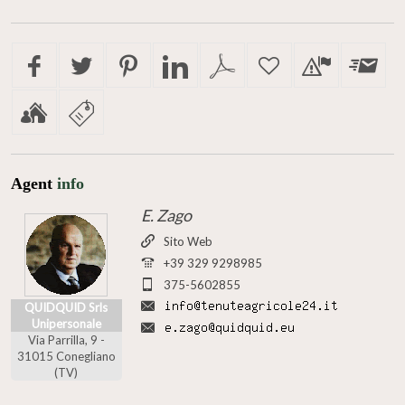
Agent
info
E. Zago
Sito Web
+39 329 9298985
375-5602855
QUIDQUID Srls
Unipersonale
Via Parrilla, 9 -
31015 Conegliano
(TV)