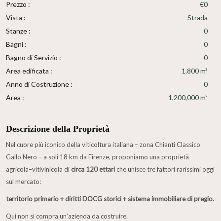
Prezzo :
€0
Vista :
Strada
Stanze :
0
Bagni :
0
Bagno di Servizio :
0
Area edificata :
1,800 m²
Anno di Costruzione :
0
Area :
1,200,000 m²
Descrizione della Proprietà
Nel cuore più iconico della viticoltura italiana – zona Chianti Classico
Gallo Nero – a soli 18 km da Firenze, proponiamo una proprietà
agricola–vitivinicola di
circa 120 ettari
che unisce tre fattori rarissimi oggi
sul mercato:
territorio primario + diritti DOCG storici + sistema immobiliare di pregio.
Qui non si compra un’azienda da costruire.