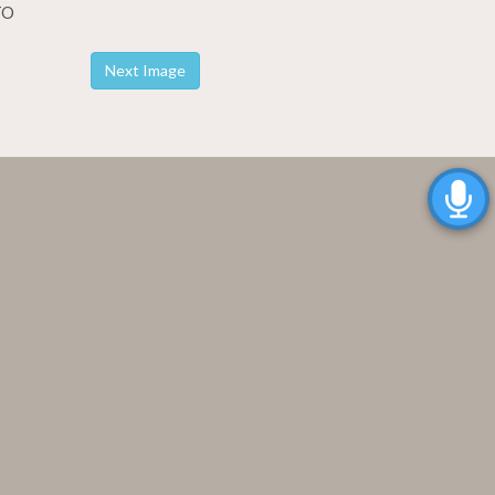
TO
Next Image