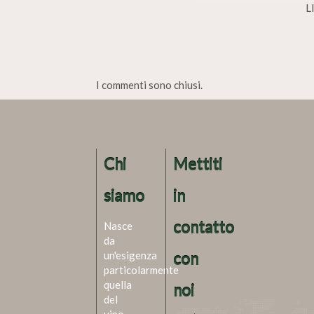
L
I commenti sono chiusi.
Chi
Mettiti
siamo
in
contatto
Nasce
da
un'esigenza
con
particolarmente
quella
noi
del