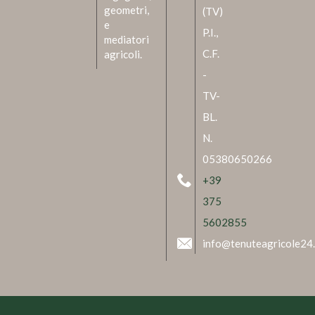
geometri,
(TV)
e
P.I.,
mediatori
C.F.
agricoli.
-
TV-
BL.
N.
05380650266
+39
375
5602855
info@tenuteagricole24.