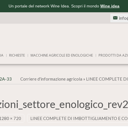
Un portale del network Wine Idea. Scopri il mondo
Wine idea
info
UA
RICHIESTE
MACCHINE AGRICOLE ED ENOLOGICHE
PRODOTTI DA AZI
v2A-33
Corriere d'informazione agricola
»
LINEE COMPLETE D
zioni_settore_enologico_rev
1280 × 720
LINEE COMPLETE DI IMBOTTIGLIAMENTO E 