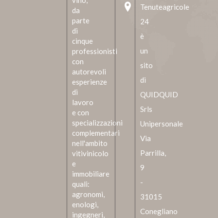
vino,
Tenuteagricole
da
parte
24
di
è
cinque
un
professionisti
con
sito
autorevoli
di
esperienze
di
QUIDQUID
lavoro
Srls
e con
specializzazioni
Unipersonale
complementari
Via
nell'ambito
Parrilla,
vitivinicolo
e
9
immobiliare
-
quali:
agronomi,
31015
enologi,
Conegliano
ingegneri,