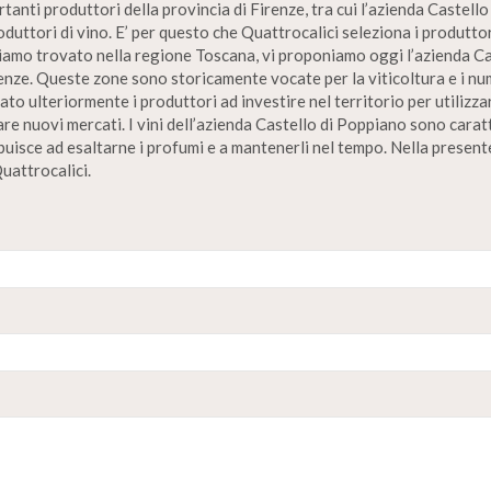
tanti produttori della provincia di Firenze, tra cui l’azienda Castello
produttori di vino. E’ per questo che Quattrocalici seleziona i produtt
bbiamo trovato nella regione Toscana, vi proponiamo oggi l’azienda Cas
irenze. Queste zone sono storicamente vocate per la viticoltura e i n
to ulteriormente i produttori ad investire nel territorio per utilizza
re nuovi mercati. I vini dell’azienda Castello di Poppiano sono carat
ibuisce ad esaltarne i profumi e a mantenerli nel tempo. Nella presente
uattrocalici.