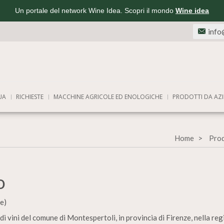
Un portale del network Wine Idea. Scopri il mondo
Wine idea
info
UA
RICHIESTE
MACCHINE AGRICOLE ED ENOLOGICHE
PRODOTTI DA AZI
Home
Prod
o
e)
i vini del comune di Montespertoli, in provincia di Firenze, nella reg