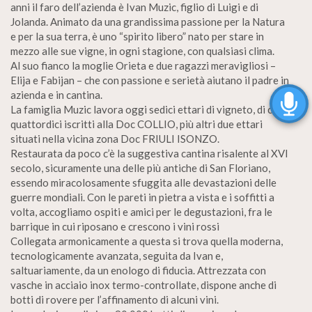
anni il faro dell’azienda è Ivan Muzic, figlio di Luigi e di
Jolanda. Animato da una grandissima passione per la Natura
e per la sua terra, è uno “spirito libero” nato per stare in
mezzo alle sue vigne, in ogni stagione, con qualsiasi clima.
Al suo fianco la moglie Orieta e due ragazzi meravigliosi –
Elija e Fabijan – che con passione e serietà aiutano il padre in
azienda e in cantina.
La famiglia Muzic lavora oggi sedici ettari di vigneto, di cui
quattordici iscritti alla Doc COLLIO, più altri due ettari
situati nella vicina zona Doc FRIULI ISONZO.
Restaurata da poco c’è la suggestiva cantina risalente al XVI
secolo, sicuramente una delle più antiche di San Floriano,
essendo miracolosamente sfuggita alle devastazioni delle
guerre mondiali. Con le pareti in pietra a vista e i soffitti a
volta, accogliamo ospiti e amici per le degustazioni, fra le
barrique in cui riposano e crescono i vini rossi
Collegata armonicamente a questa si trova quella moderna,
tecnologicamente avanzata, seguita da Ivan e,
saltuariamente, da un enologo di fiducia. Attrezzata con
vasche in acciaio inox termo-controllate, dispone anche di
botti di rovere per l’affinamento di alcuni vini.