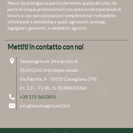
Nasce da un'esigenza particolarmente quella del vino, da
parte di cinque professionisti con autorevoli esperienze di
lavoro e con specializzazioni complementari nell'ambito
vitivinicolo e immobiliare quali: agronomi, enologi,
ingegneri, geometri, e mediatori agricoli.
Mettiti in contatto con noi
Tenuteagricole 24 è un sito di
QUIDQUID Srls Unipersonale
Via Parrilla, 9 - 31015 Conegliano (TV)
P.I., C.F. - TV-BL. N. 05380650266
+39 375 5602855
info@tenuteagricole24.it