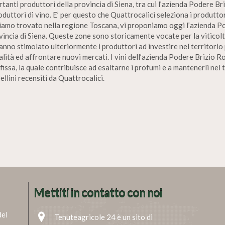
tanti produttori della provincia di Siena, tra cui l’azienda Podere Bri
produttori di vino. E’ per questo che Quattrocalici seleziona i produtt
bbiamo trovato nella regione Toscana, vi proponiamo oggi l’azienda Po
rovincia di Siena. Queste zone sono storicamente vocate per la viticol
anno stimolato ulteriormente i produttori ad investire nel territorio 
ità ed affrontare nuovi mercati. I vini dell’azienda Podere Brizio Ro
fissa, la quale contribuisce ad esaltarne i profumi e a mantenerli ne
ellini recensiti da Quattrocalici.
Mettiti in contatto con noi
del
Tenuteagricole 24 è un sito di