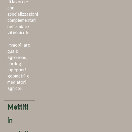
di lavoro e
con
specializzazioni
complementari
nell'ambito
vitivinicolo
e
immobiliare
quali:
agronomi,
enologi,
ingegneri,
geometri, e
mediatori
agricoli.
Mettiti
in