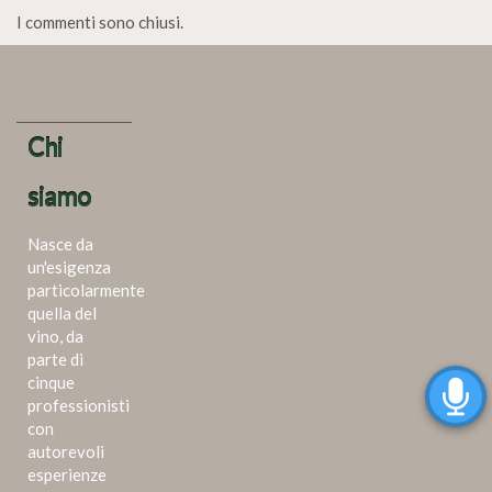
I commenti sono chiusi.
Chi
siamo
Nasce da
un'esigenza
particolarmente
quella del
vino, da
parte di
cinque
professionisti
con
autorevoli
esperienze