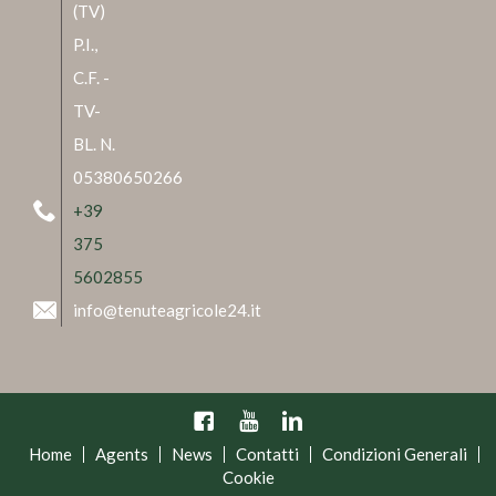
(TV)
P.I.,
C.F. -
TV-
BL. N.
05380650266
+39
375
5602855
info@tenuteagricole24.it
Facebook
YouTube
Linkedin
Home
Agents
News
Contatti
Condizioni Generali
Cookie