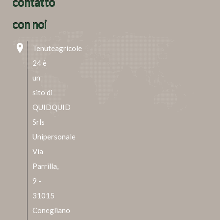
contatto
con noi
Tenuteagricole
24 è
un
sito di
QUIDQUID
Srls
Unipersonale
Via
Parrilla,
9 -
31015
Conegliano