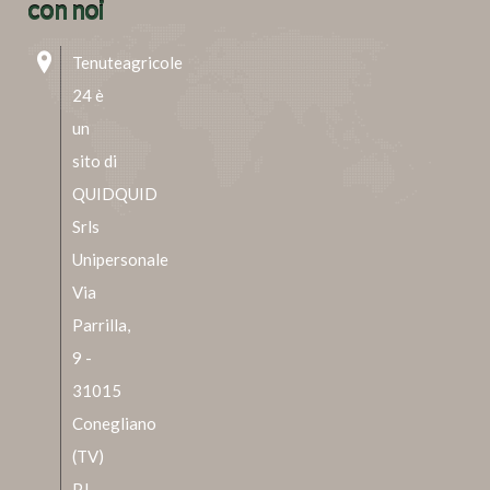
con noi
Tenuteagricole
24 è
un
sito di
QUIDQUID
Srls
Unipersonale
Via
Parrilla,
9 -
31015
Conegliano
(TV)
P.I.,