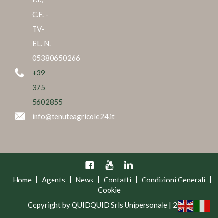
C.F. -
TV-
BL. N.
05380650266
+39
375
5602855
info@tenuteagricole24.it
Facebook
YouTube
Linkedin
Home
Agents
News
Contatti
Condizioni Generali
Cookie
Copyright by QUIDQUID Srls Unipersonale | 2023