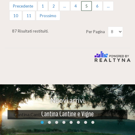
Precedente
1
2
...
4
5
6
...
10
11
Prossimo
87 Risultati restituiti.
Per Pagina
Nuovi arrivi
Cantina Cantine e Vigne