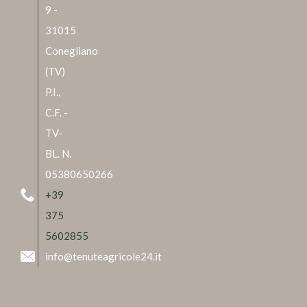
9 -
31015
Conegliano
(TV)
P.I.,
C.F. -
TV-
BL. N.
05380650266
+39
375
5602855
info@tenuteagricole24.it