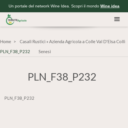
Un portale del network Wine Idea. Scopri il mondo
Wine idea
Home
Casali Rustici
»
Azienda Agricola a Colle Val D'Elsa Colli
PLN_F38_P232
Senesi
PLN_F38_P232
PLN_F38_P232