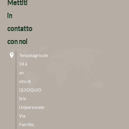
Mettiti
in
contatto
con noi
Tenuteagricole
24 è
un
sito di
QUIDQUID
Srls
Unipersonale
Via
Parrilla,