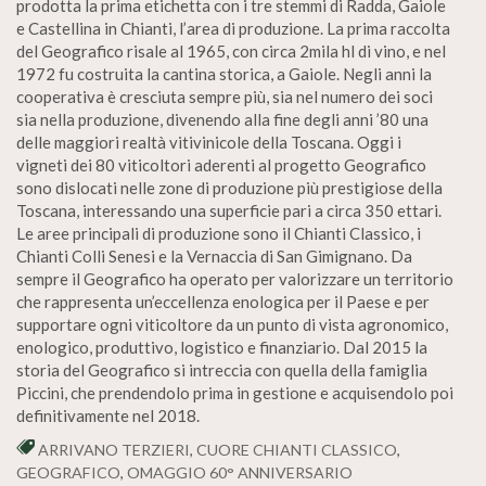
prodotta la prima etichetta con i tre stemmi di Radda, Gaiole
e Castellina in Chianti, l’area di produzione. La prima raccolta
del Geografico risale al 1965, con circa 2mila hl di vino, e nel
1972 fu costruita la cantina storica, a Gaiole. Negli anni la
cooperativa è cresciuta sempre più, sia nel numero dei soci
sia nella produzione, divenendo alla fine degli anni ’80 una
delle maggiori realtà vitivinicole della Toscana. Oggi i
vigneti dei 80 viticoltori aderenti al progetto Geografico
sono dislocati nelle zone di produzione più prestigiose della
Toscana, interessando una superficie pari a circa 350 ettari.
Le aree principali di produzione sono il Chianti Classico, i
Chianti Colli Senesi e la Vernaccia di San Gimignano. Da
sempre il Geografico ha operato per valorizzare un territorio
che rappresenta un’eccellenza enologica per il Paese e per
supportare ogni viticoltore da un punto di vista agronomico,
enologico, produttivo, logistico e finanziario. Dal 2015 la
storia del Geografico si intreccia con quella della famiglia
Piccini, che prendendolo prima in gestione e acquisendolo poi
definitivamente nel 2018.
ARRIVANO TERZIERI
,
CUORE CHIANTI CLASSICO
,
GEOGRAFICO
,
OMAGGIO 60° ANNIVERSARIO