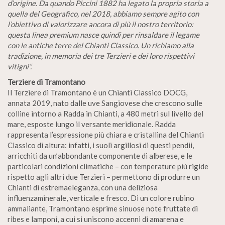
d’origine. Da quando Piccini 1882 ha legato la propria storia a
quella del Geografico, nel 2018, abbiamo sempre agito con
l’obiettivo di valorizzare ancora di più il nostro territorio:
questa linea premium nasce quindi per rinsaldare il legame
con le antiche terre del Chianti Classico. Un richiamo alla
tradizione, in memoria dei tre Terzieri e dei loro rispettivi
vitigni”.
Terziere di Tramontano
Il Terziere di Tramontano è un Chianti Classico DOCG,
annata 2019, nato dalle uve Sangiovese che crescono sulle
colline intorno a Radda in Chianti, a 480 metri sul livello del
mare, esposte lungo il versante meridionale. Radda
rappresenta l’espressione più chiara e cristallina del Chianti
Classico di altura: infatti, i suoli argillosi di questi pendii,
arricchiti da un’abbondante componente di alberese, e le
particolari condizioni climatiche – con temperature più rigide
rispetto agli altri due Terzieri – permettono di produrre un
Chianti di estremaeleganza, con una deliziosa
influenzaminerale, verticale e fresco. Di un colore rubino
ammaliante, Tramontano esprime sinuose note fruttate di
ribes e lamponi, a cui si uniscono accenni di amarena e