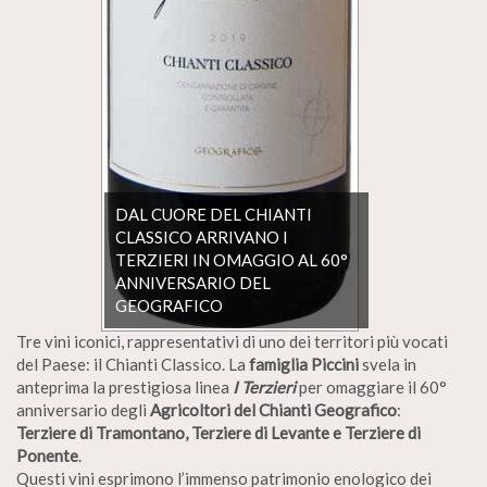
DAL CUORE DEL CHIANTI
CLASSICO ARRIVANO I
TERZIERI IN OMAGGIO AL 60°
ANNIVERSARIO DEL
GEOGRAFICO
Tre vini iconici, rappresentativi di uno dei territori più vocati
del Paese: il Chianti Classico. La
famiglia Piccini
svela in
anteprima la prestigiosa linea
I Terzieri
per omaggiare il 60°
anniversario degli
Agricoltori del Chianti Geografico
:
Terziere di Tramontano, Terziere di Levante e Terziere di
Ponente
.
Questi vini esprimono l’immenso patrimonio enologico dei