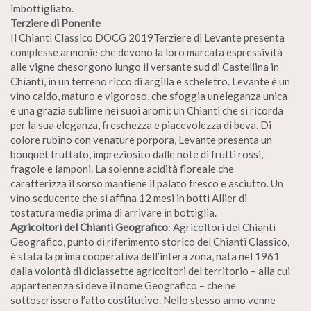
imbottigliato.
Terziere di Ponente
Il Chianti Classico DOCG 2019Terziere di Levante presenta
complesse armonie che devono la loro marcata espressività
alle vigne chesorgono lungo il versante sud di Castellina in
Chianti, in un terreno ricco di argilla e scheletro. Levante è un
vino caldo, maturo e vigoroso, che sfoggia un’eleganza unica
e una grazia sublime nei suoi aromi: un Chianti che si ricorda
per la sua eleganza, freschezza e piacevolezza di beva. Di
colore rubino con venature porpora, Levante presenta un
bouquet fruttato, impreziosito dalle note di frutti rossi,
fragole e lamponi. La solenne acidità floreale che
caratterizza il sorso mantiene il palato fresco e asciutto. Un
vino seducente che si affina 12 mesi in botti Allier di
tostatura media prima di arrivare in bottiglia.
Agricoltori del Chianti Geografico
: Agricoltori del Chianti
Geografico, punto di riferimento storico del Chianti Classico,
è stata la prima cooperativa dell’intera zona, nata nel 1961
dalla volontà di diciassette agricoltori del territorio – alla cui
appartenenza si deve il nome Geografico – che ne
sottoscrissero l’atto costitutivo. Nello stesso anno venne