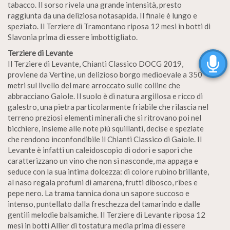
tabacco. Il sorso rivela una grande intensità, presto
raggiunta da una deliziosa notasapida. Il finale è lungo e
speziato. Il Terziere di Tramontano riposa 12 mesi in botti di
Slavonia prima di essere imbottigliato.
Terziere di Levante
Il Terziere di Levante, Chianti Classico DOCG 2019,
proviene da Vertine, un delizioso borgo medioevale a 350
metri sul livello del mare arroccato sulle colline che
abbracciano Gaiole. Il suolo è di natura argillosa e ricco di
galestro, una pietra particolarmente friabile che rilascia nel
terreno preziosi elementi minerali che si ritrovano poi nel
bicchiere, insieme alle note più squillanti, decise e speziate
che rendono inconfondibile il Chianti Classico di Gaiole. Il
Levante è infatti un caleidoscopio di odori e sapori che
caratterizzano un vino che non si nasconde, ma appaga e
seduce con la sua intima dolcezza: di colore rubino brillante,
al naso regala profumi di amarena, frutti dibosco, ribes e
pepe nero. La trama tannica dona un sapore succoso e
intenso, puntellato dalla freschezza del tamarindo e dalle
gentili melodie balsamiche. Il Terziere di Levante riposa 12
mesi in botti Allier di tostatura media prima di essere