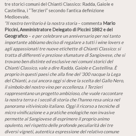
tre storici comuni del Chianti Classico: Radda, Gaiole e
Castellina, i “Terzieri” secondo l’antica definizione
Medioevale.
“Il nostro territorio è la nostra storia
– commenta
Mario
Piccini, Amministratore Delegato di Piccini 1882 e del
Geografico
–
e per celebrare un anniversario per noi tanto
importante abbiamo deciso di regalare a tutti i wine lovers e
agli appassionati tre nuove etichette di Chianti Classico: si
tratta di differenti e preziose sfumature di Sangiovese, che si
trovano ben distinte ed esclusive nei comuni storici del
Chianti Classico, vale a dire Radda, Gaiole e Castellina. È
proprio in questi paesi che alla fine del ‘300 nacque la Lega
del Chianti, a cui ancora oggi si deve la scelta del Gallo Nero,
il simbolo del nostro vino per eccellenza. I Terzieri
rappresentano un progetto ambizioso, che vuole raccontare
la nostra terra e i secoli di storia che l’hanno resa unica nel
panorama vitivinicolo italiano. Oggi il ricorso a tecniche di
micro vinificazione e a pratiche enologiche non invasive
permette al Sangiovese di esprimere il proprio animo
opulento, nel rispetto delle profonde peculiarità dei tre
diversi vigneti, autentica espressione del relativo comune