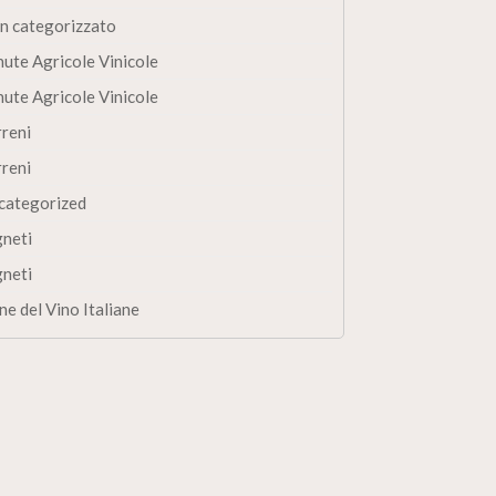
n categorizzato
nute Agricole Vinicole
nute Agricole Vinicole
rreni
rreni
categorized
gneti
gneti
ne del Vino Italiane