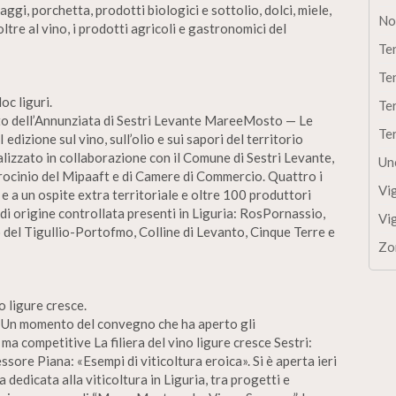
aggi, porchetta, prodotti biologici e sottolio, dolci, miele,
No
tre al vino, i prodotti agricoli e gastronomici del
Te
Te
c liguri.
Te
nto dell’Annunziata di Sestri Levante MareeMosto — Le
Te
edizione sul vino, sull’olio e sui sapori del territorio
ealizzato in collaborazione con il Comune di Sestri Levante,
Un
trocinio del Mipaaft e di Camere di Commercio. Quattro i
Vi
bo e a un ospite extra territoriale e oltre 100 produttori
 di origine controllata presenti in Liguria: RosPornassio,
Vi
 del Tigullio-Portofmo, Colline di Levanto, Cinque Terre e
Zo
o ligure cresce.
. Un momento del convegno che ha aperto gli
a competitive La filiera del vino ligure cresce Sestri:
ore Piana: «Esempi di viticoltura eroica». Si è aperta ieri
dedicata alla viticoltura in Liguria, tra progetti e