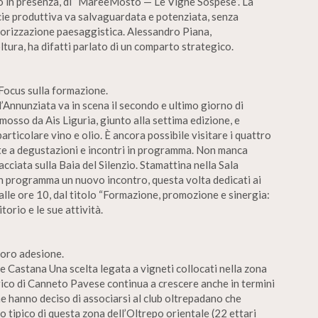
vo in presenza, di “MareeMosto — Le Vigne Sospese”. La
cie produttiva va salvaguardata e potenziata, senza
valorizzazione paesaggistica. Alessandro Piana,
tura, ha difatti parlato di un comparto strategico.
 Focus sulla formazione.
l’Annunziata va in scena il secondo e ultimo giorno di
osso da Ais Liguria, giunto alla settima edizione, e
rticolare vino e olio. È ancora possibile visitare i quattro
arte a degustazioni e incontri in programma. Non manca
acciata sulla Baia del Silenzio. Stamattina nella Sala
 in programma un nuovo incontro, questa volta dedicati ai
 alle ore 10, dal titolo “Formazione, promozione e sinergia:
torio e le sue attività.
loro adesione.
e Castana Una scelta legata a vigneti collocati nella zona
orico di Canneto Pavese continua a crescere anche in termini
che hanno deciso di associarsi al club oltrepadano che
 tipico di questa zona dell’Oltrepo orientale (22 ettari