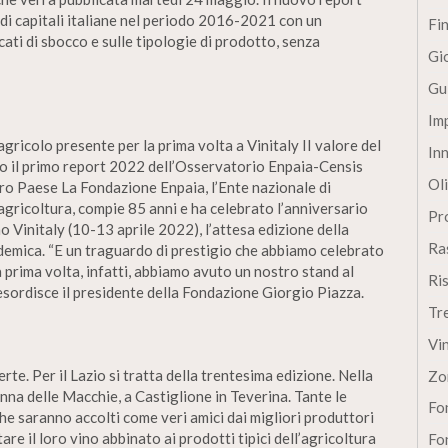
 di capitali italiane nel periodo 2016-2021 con un
Fi
cati di sbocco e sulle tipologie di prodotto, senza
Gi
Gu
Im
agricolo presente per la prima volta a Vinitaly II valore del
In
to il primo report 2022 dell’Osservatorio Enpaia-Censis
Oli
stro Paese La Fondazione Enpaia, l’Ente nazionale di
 agricoltura, compie 85 anni e ha celebrato l’anniversario
Pro
 Vinitaly (10-13 aprile 2022), l’attesa edizione della
Ra
demica. “E un traguardo di prestigio che abbiamo celebrato
 prima volta, infatti, abbiamo avuto un nostro stand al
Ri
– esordisce il presidente della Fondazione Giorgio Piazza.
Tr
Vi
e. Per il Lazio si tratta della trentesima edizione. Nella
Zo
nna delle Macchie, a Castiglione in Teverina. Tante le
Fon
che saranno accolti come veri amici dai migliori produttori
tare il loro vino abbinato ai prodotti tipici dell’agricoltura
Fon