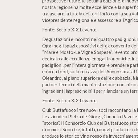
prospettive future, la settima edizione, di nuo
nostra regione ha molte eccellenze e la superfi
tralasciare la tutela del territorio con la sua 
vicepresidente regionale e assessore all’Agricol
Fonte: Secolo XIX Levante.
Degustazioni e incontri nei quattro padiglioni.
Oggi negli spazi espositivi dell’ex convento del
“Mare e Mosto-Le Vigne Sospese”, l’evento prom
dedicato alle eccellenze enogastronomiche, in pa
padiglioni, per l’intera giornata, e prendere p
un’area food, sulla terrazza dell’Annunziata, aff
Oleandro, al piano superiore dell’ex abbazia, è
partner tecnici della manifestazione, con inizio
ingredienti imprescindibili per rilanciare un terri
Fonte: Secolo XIX Levante.
Club Buttafuoco i tre nuovi soci raccontano la 
Le aziende a Pietra de’ Giorgi, Canneto Pavese 
“storica”. Il Consorzio Club del B uttafuoco st
di numeri. Sono tre, infatti, i nuovi produttori 
produce lo storico vino rosso da invecchiamento