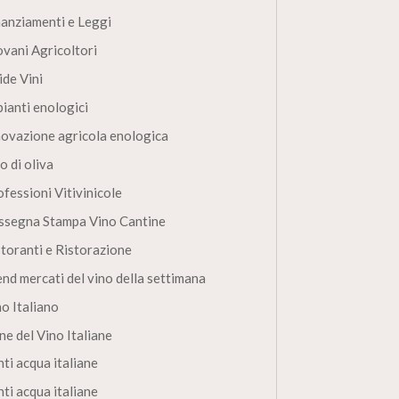
nanziamenti e Leggi
ovani Agricoltori
ide Vini
pianti enologici
novazione agricola enologica
o di oliva
fessioni Vitivinicole
ssegna Stampa Vino Cantine
storanti e Ristorazione
end mercati del vino della settimana
no Italiano
ne del Vino Italiane
ti acqua italiane
ti acqua italiane