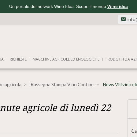
Un portale del network Wine Idea. Scopri il mondo
Wine idea
info
UA
RICHIESTE
MACCHINE AGRICOLE ED ENOLOGICHE
PRODOTTI DA AZI
ne agricola
Rassegna Stampa Vino Cantine
News Vitivinicol
nute agricole di lunedì 22
Ca