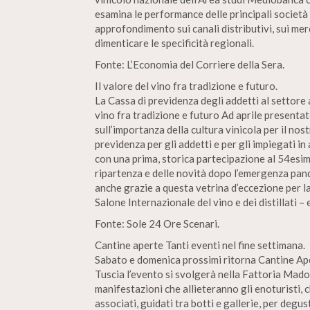
esamina le performance delle principali società
approfondimento sui canali distributivi, sui mer
dimenticare le specificità regionali.
Fonte: L’Economia del Corriere della Sera.
Il valore del vino fra tradizione e futuro.
La Cassa di previdenza degli addetti al settore 
vino fra tradizione e futuro Ad aprile presenta
sull’importanza della cultura vinicola per il no
previdenza per gli addetti e per gli impiegati in
con una prima, storica partecipazione al 54esimo
ripartenza e delle novità dopo l’emergenza pan
anche grazie a questa vetrina d’eccezione per la
Salone Internazionale del vino e dei distillati 
Fonte: Sole 24 Ore Scenari.
Cantine aperte Tanti eventi nel fine settimana.
Sabato e domenica prossimi ritorna Cantine Apert
Tuscia l’evento si svolgerà nella Fattoria Mado
manifestazioni che allieteranno gli enoturisti, 
associati, guidati tra botti e gallerie, per degus