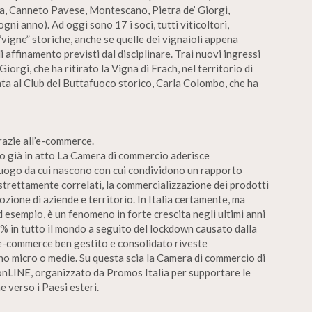
na, Canneto Pavese, Montescano, Pietra de’ Giorgi,
ni anno). Ad oggi sono 17 i soci, tutti viticoltori,
 “vigne” storiche, anche se quelle dei vignaioli appena
 affinamento previsti dal disciplinare. Trai nuovi ingressi
Giorgi, che ha ritirato la Vigna di Frach, nel territorio di
ata al Club del Buttafuoco storico, Carla Colombo, che ha
razie all’e-commerce.
 già in atto La Camera di commercio aderisce
ogo da cui nascono con cui condividono un rapporto
trettamente correlati, la commercializzazione dei prodotti
zione di aziende e territorio. In Italia certamente, ma
ad esempio, è un fenomeno in forte crescita negli ultimi anni
2% in tutto il mondo a seguito del lockdown causato dalla
e-commerce ben gestito e consolidato riveste
no micro o medie. Su questa scia la Camera di commercio di
onLINE, organizzato da Promos Italia per supportare le
e verso i Paesi esteri.