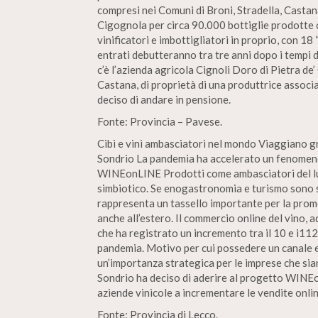
compresi nei Comuni di Broni, Stradella, Casta
Cigognola per circa 90.000 bottiglie prodotte og
vinificatori e imbottigliatori in proprio, con 18
entrati debutteranno tra tre anni dopo i tempi di
c’è l’azienda agricola Cignoli Doro di Pietra de’ 
Castana, di proprietà di una produttrice associ
deciso di andare in pensione.
Fonte: Provincia – Pavese.
Cibi e vini ambasciatori nel mondo Viaggiano g
Sondrio La pandemia ha accelerato un fenomeno
WINEonLINE Prodotti come ambasciatori del lu
simbiotico. Se enogastronomia e turismo sono s
rappresenta un tassello importante per la promo
anche all’estero. Il commercio online del vino, 
che ha registrato un incremento tra il 10 e i11
pandemia. Motivo per cui possedere un canale 
un’importanza strategica per le imprese che sia
Sondrio ha deciso di aderire al progetto WINE
aziende vinicole a incrementare le vendite onlin
Fonte: Provincia di Lecco.