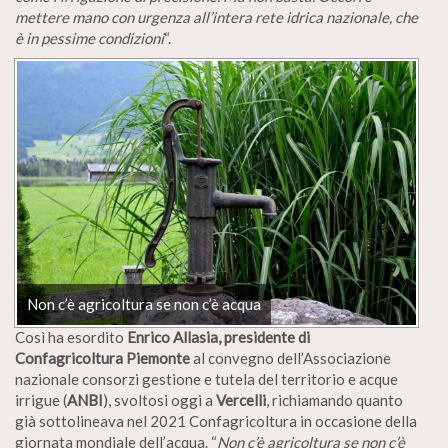
mettere mano con urgenza all’intera rete idrica nazionale, che
è in pessime condizioni
“.
Non c’è agricoltura se non c’è acqua
Così ha esordito
Enrico Allasia, presidente di
Confagricoltura Piemonte
al convegno dell’Associazione
nazionale consorzi gestione e tutela del territorio e acque
irrigue (
ANBI
), svoltosi oggi a
Vercelli
, richiamando quanto
già sottolineava nel 2021 Confagricoltura in occasione della
giornata mondiale dell’acqua. “
Non c’è agricoltura se non c’è