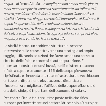
acqua
– afferma Allasia –
o meglio, se non c’è nel modo giusto
e nel momento giusto, come ha recentemente sottolineato il
nostro presidente Confederale Massimiliano Giansanti. La
siccità al Nord e le piogge torrenziali improvvise al Sud sono il
segno inequivocabile della tropicalizzazione che sta
cambiando il nostro Paese e spiegano di fatto la crisi profonda
del settore agricolo, chiamato oggi a produrre sempre di più e
meglio, preservando le risorse naturali
“.
La
siccità
è ormai un problema strutturale, occorre
intervenire sulle cause attraverso una strategia ad ampio
raggio, utilizzando soluzioni che favoriscano una corretta
ricarica delle falde e processi di autodepurazione. E’
necessario costruire nuovi
invasi
, quelli esistenti riescono
infatti a captare solamente l’11% delle acque piovane, va
ripristinata e rinnovata una rete infrastrutturale vecchia, con
un tasso di dispersione elevato, senza dimenticare
l’importanza di migliorare l’utilizzo delle acque reflue, che è
una delle sfide più importanti dell’economia circolare.
Per contro l’Italia è al terzultimo posto nella classifica
europea per investimenti nel settore idrico: solo 40 euro per