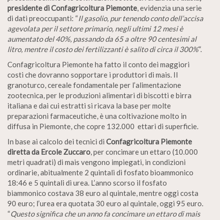
presidente di Confagricoltura Piemonte
, evidenzia una serie
di dati preoccupanti: “
Il gasolio, pur tenendo conto dell’accisa
agevolata per il settore primario, negli ultimi 12 mesi è
aumentato del 40%, passando da 65 a oltre 90 centesimi al
litro, mentre il costo dei fertilizzanti è salito di circa il 300%
“.
Confagricoltura Piemonte ha fatto il conto dei maggiori
costi che dovranno sopportare i produttori di mais. Il
granoturco, cereale fondamentale per l’alimentazione
zootecnica, per le produzioni alimentari di biscotti e birra
italiana e dai cui estratti si ricava la base per molte
preparazioni farmaceutiche, è una coltivazione molto in
diffusa in Piemonte, che copre 132.000 ettari di superficie.
In base ai calcolo dei tecnici di
Confagricoltura Piemonte
diretta da Ercole Zuccaro
, per concimare un ettaro (10.000
metri quadrati) di mais vengono impiegati, in condizioni
ordinarie, abitualmente 2 quintali di fosfato bioammonico
18:46 e 5 quintali di urea. L’anno scorso il fosfato
biammonico costava 38 euro al quintale, mentre oggi costa
90 euro; l’urea era quotata 30 euro al quintale, oggi 95 euro.
“
Questo significa che un anno fa concimare un ettaro di mais