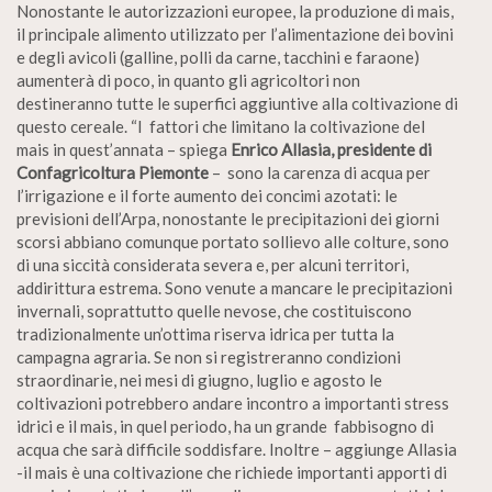
Nonostante le autorizzazioni europee, la produzione di mais,
il principale alimento utilizzato per l’alimentazione dei bovini
e degli avicoli (galline, polli da carne, tacchini e faraone)
aumenterà di poco, in quanto gli agricoltori non
destineranno tutte le superfici aggiuntive alla coltivazione di
questo cereale. “I fattori che limitano la coltivazione del
mais in quest’annata – spiega
Enrico Allasia, presidente di
Confagricoltura Piemonte
– sono la carenza di acqua per
l’irrigazione e il forte aumento dei concimi azotati: le
previsioni dell’Arpa, nonostante le precipitazioni dei giorni
scorsi abbiano comunque portato sollievo alle colture, sono
di una siccità considerata severa e, per alcuni territori,
addirittura estrema. Sono venute a mancare le precipitazioni
invernali, soprattutto quelle nevose, che costituiscono
tradizionalmente un’ottima riserva idrica per tutta la
campagna agraria. Se non si registreranno condizioni
straordinarie, nei mesi di giugno, luglio e agosto le
coltivazioni potrebbero andare incontro a importanti stress
idrici e il mais, in quel periodo, ha un grande fabbisogno di
acqua che sarà difficile soddisfare. Inoltre – aggiunge Allasia
-il mais è una coltivazione che richiede importanti apporti di