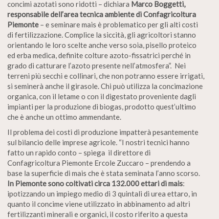
concimi azotati sono ridotti – dichiara
Marco Boggetti,
responsabile dell’area tecnica ambiente di Confagricoltura
Piemonte
– e seminare mais è problematico per gli alti costi
di fertilizzazione. Complice la siccità, gli agricoltori stanno
orientando le loro scelte anche verso soia, pisello proteico
ed erba medica, definite colture azoto-fissatrici perché in
grado di catturare l’azoto presente nell’atmosfera”. Nei
terreni più secchi e collinari, che non potranno essere irrigati,
si seminerà anche il girasole. Chi può utilizza la concimazione
organica, con il letame o con il digestato proveniente dagli
impianti per la produzione di biogas, prodotto quest’ultimo
che è anche un ottimo ammendante.
Il problema dei costi di produzione impatterà pesantemente
sul bilancio delle imprese agricole. “I nostri tecnici hanno
fatto un rapido conto – spiega il direttore di
Confagricoltura Piemonte Ercole Zuccaro – prendendo a
base la superficie di mais che è stata seminata l’anno scorso.
In Piemonte sono coltivati circa 132.000 ettari di mais
:
ipotizzando un impiego medio di 3 quintali di urea ettaro, in
quanto il concime viene utilizzato in abbinamento ad altri
fertilizzanti minerali e organici, il costo riferito a questa