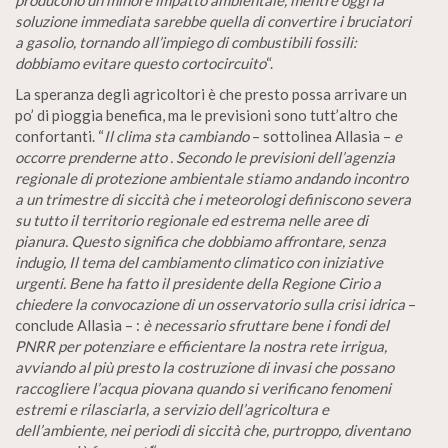
soluzione immediata sarebbe quella di convertire i bruciatori
a gasolio, tornando all’impiego di combustibili fossili:
dobbiamo evitare questo cortocircuito
“.
La speranza degli agricoltori è che presto possa arrivare un
po’ di pioggia benefica, ma le previsioni sono tutt’altro che
confortanti. “
Il clima sta cambiando
– sottolinea Allasia –
e
occorre prenderne atto . Secondo le previsioni dell’agenzia
regionale di protezione ambientale stiamo andando incontro
a un trimestre di siccità che i meteorologi definiscono severa
su tutto il territorio regionale ed estrema nelle aree di
pianura. Questo significa che dobbiamo affrontare, senza
indugio, Il tema del cambiamento climatico con iniziative
urgenti. Bene ha fatto il presidente della Regione Cirio a
chiedere la convocazione di un osservatorio sulla crisi idrica
–
conclude Allasia – :
è necessario sfruttare bene i fondi del
PNRR per potenziare e efficientare la nostra rete irrigua,
avviando al più presto la costruzione di invasi che possano
raccogliere l’acqua piovana quando si verificano fenomeni
estremi e rilasciarla, a servizio dell’agricoltura e
dell’ambiente, nei periodi di siccità che, purtroppo, diventano