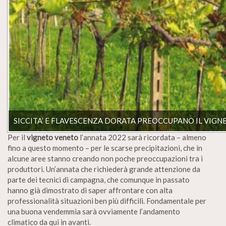
SICCITA’ E FLAVESCENZA DORATA PREOCCUPANO IL VIGNE
Per il
vigneto veneto
l’annata 2022 sarà ricordata – almeno
fino a questo momento – per le scarse precipitazioni, che in
alcune aree stanno creando non poche preoccupazioni tra i
produttori. Un’annata che richiederà grande attenzione da
parte dei tecnici di campagna, che comunque in passato
hanno già dimostrato di saper affrontare con alta
professionalità situazioni ben più difficili. Fondamentale per
una buona vendemmia sarà ovviamente l’andamento
climatico da qui in avanti.