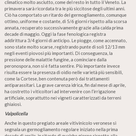
climatico molto asciutto, come del resto in tutto il Veneto. La
primavera sarà ricordata tra le più siccitose degli ultimi anni.
Ciò ha comportato un ritardo del germogliamento, comunque
ottimo, uniforme e costante, di 5/6 giorni rispetto alla scorsa
annata, recuperato successivamente grazie alla calda prima
decade di maggio. Oggi la fase fenologica registra
addirittura 3/4 giorni di anticipo. Le piogge, come accennato,
sono state molto scarse, registrando punte di soli 12/13 mm
negli eventi piovosi più importanti. Di conseguenza, la
pressione delle malattie fungine, a cominciare dalla
peronospora, non si è fatta sentire. Più importante invece
risulta essere la presenza di oidio nelle varietà più sensibili,
come la Cortese, ben contenuta però dai trattamenti
antiparassitari. La grave carenza idrica, fin dal mese di aprile,
ha costretto i viticoltori ad intervenire con l’irrigazione
artificiale, soprattutto nei vigneti caratterizzati da terreni
ghiaiosi.
Valpolicella
Anche in questo pregiato areale vitivinicolo veronese si
segnala un germogliamento regolare iniziato nella prima
decade di aprile, in ritardo di qualche giorno rispetto alla