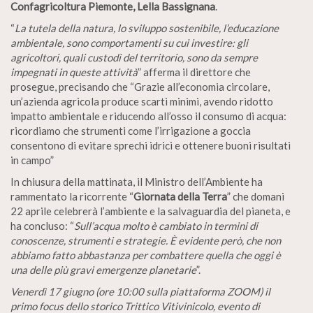
Confagricoltura Piemonte, Lella Bassignana
.
“
La tutela della natura, lo sviluppo sostenibile, l’educazione
ambientale, sono comportamenti su cui investire: gli
agricoltori, quali custodi del territorio, sono da sempre
impegnati in queste attività
” afferma il direttore che
prosegue, precisando che “Grazie all’economia circolare,
un’azienda agricola produce scarti minimi, avendo ridotto
impatto ambientale e riducendo all’osso il consumo di acqua:
ricordiamo che strumenti come l’irrigazione a goccia
consentono di evitare sprechi idrici e ottenere buoni risultati
in campo”
In chiusura della mattinata, il Ministro dell’Ambiente ha
rammentato la ricorrente “
Giornata della Terra
” che domani
22 aprile celebrerà l’ambiente e la salvaguardia del pianeta, e
ha concluso: “
Sull’acqua molto è cambiato in termini di
conoscenze, strumenti e strategie. È evidente però, che non
abbiamo fatto abbastanza per combattere quella che oggi è
una delle più gravi emergenze planetarie
”.
Venerdì 17 giugno (ore 10:00 sulla piattaforma ZOOM) il
primo focus dello storico Trittico Vitivinicolo, evento di