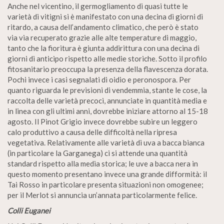
Anche nel vicentino, il germogliamento di quasi tutte le
varietà di vitigni si è manifestato con una decina di giorni di
ritardo, a causa dell’andamento climatico, che però è stato
via via recuperato grazie alle alte temperature di maggio,
tanto che la fioritura è giunta addirittura con una decina di
giorni di anticipo rispetto alle medie storiche. Sotto il profilo
fitosanitario preoccupa la presenza della flavescenza dorata.
Pochi invece i casi segnalati di oidio e peronospora. Per
quanto riguarda le previsioni di vendemmia, stante le cose, la
raccolta delle varietà precoci, annunciate in quantità media e
in linea con gli ultimi anni, dovrebbe iniziare attorno al 15-18
agosto. Il Pinot Grigio invece dovrebbe subire un leggero
calo produttivo a causa delle difficoltà nella ripresa
vegetativa. Relativamente alle varietà di uva a bacca bianca
(in particolare la Garganega) ci si attende una quantità
standard rispetto alla media storica; le uve a bacca nera in
questo momento presentano invece una grande difformità: il
Tai Rosso in particolare presenta situazioni non omogenee;
per il Merlot si annuncia un’annata particolarmente felice.
Colli Euganei