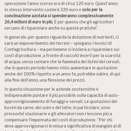
operazione l’anno scorso era di circa 120 euro. Quest’anno
lo stesso intervento costerà 320 euro e
solo per la
concimazione azotata si spenderanno complessivamente
26,4 milioni di euro in più
. È per questo che gli agricoltori
cercano di risparmiare anche su queste pratiche”.
In generale, per quanto riguarda la dotazione di nutrienti, ci
sarà un impoverimento dei terreni – spiegano i tecnici di
Confagricoltura – ma perlomeno si inizierà a risparmiare sui
costi di produzione, a fronte di raccolti incerti per la scarsità
di acqua, senza contare che la fiammata dei listini dei cereali,
che in questo periodo hanno visto aumentare le quotazioni
anche del 100% rispetto a un anno fa, potrebbe subire, di qui
alla fine dell’anno, una flessione dei prezzi.
In questa situazione per le aziende zootecniche è
indispensabile puntare il più possibile sulla capacità di auto-
approvvigionamento di foraggi e cereali. Le quotazioni dei
bovini da carne, dei suini e del latte, in particolare, sono
pressoché stazionarie e gli allevatori non riescono più a
compensare l’impennata dei costi di produzione. “Per chi
deve approvvigionarsi in misura significativa di mangimi al di