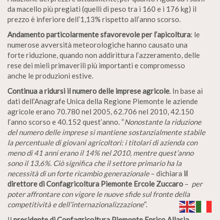
da macello più pregiati (quelli di peso tra i 160 e i 176 kg) il
prezzo è inferiore dell’1,13% rispetto all’anno scorso.
Andamento particolarmente sfavorevole per l’apicoltura
: le
numerose avversità meteorologiche hanno causato una
forte riduzione, quando non addirittura l’azzeramento, delle
rese dei mieli primaverili più importanti e compromesso
anche le produzioni estive.
Continua a ridursi il numero delle imprese agricole
. In base ai
dati dell’Anagrafe Unica della Regione Piemonte le aziende
agricole erano 70.780 nel 2005, 62.706 nel 2010, 42.150
l’anno scorso e 40.152 quest’anno. “
Nonostante la riduzione
del numero delle imprese si mantiene sostanzialmente stabile
la percentuale di giovani agricoltori: i titolari di azienda con
meno di 41 anni erano il 14% nel 2010, mentre quest’anno
sono il 13,6%. Ciò significa che il settore primario ha la
necessità di un forte ricambio generazionale
– dichiara
il
direttore di Confagricoltura Piemonte Ercole Zuccaro
–
per
poter affrontare con vigore le nuove sfide sul fronte della
competitività e dell’internazionalizzazione
“.
Il
presidente di Confagricoltura Piemonte Enrico Allasia