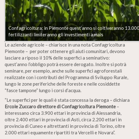
Confagricoltura: in Piemonte quest’anno si coltiveranno 13.000 et
fertilizzanti limiteranno gli investimenti a mais
Le aziende agricole – chiarisce in una nota Confagricoltura
Piemonte – per poter ottenere gli aiuti comunitari, devono
lasciare a riposo il 10% delle superfici a seminativo:
quest’anno l’obbligo potrà essere derogato. Inoltre si potrà
seminare, per esempio, anche sulle superfici agroforestali
realizzate con i contributi del Programma di Sviluppo Rurale,
lungo le zone periferiche delle foreste e nelle cosiddette
“fasce tampone” lungo i corsi d’acqua.
“Le superfici per le quali è stata concessa la deroga – dichiara
Ercole Zuccaro direttore di Confagricoltura Piemonte
–
interessano circa 3.900 ettari in provincia di Alessandria,
oltre 2.400 ettari in provincia di Asti, circa 2.200 ettari in
provincia di Cuneo e altrettanti in provincia di Torino, oltre
2.000 ettari equamente ripartiti tra Vercelli e Novara”.