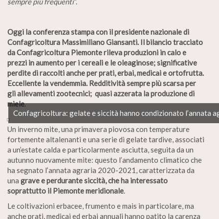
sempre più frequenti
“.
Oggi la conferenza stampa con il presidente nazionale di
Confagricoltura Massimiliano Giansanti. Il bilancio tracciato
da Confagricoltura Piemonte rileva produzioni in calo e
prezzi in aumento per i cereali e le oleaginose; significative
perdite di raccolti anche per prati, erbai, medicai e ortofrutta.
Eccellente la vendemmia. Redditività sempre più scarsa per
gli allevamenti zootecnici; quasi azzerata la produzione di
miele
.
Confagricoltura: gelate e siccità hanno condizionato l’annata a
Un inverno mite, una primavera piovosa con temperature
fortemente altalenanti e una serie di gelate tardive, associati
a un’estate calda e particolarmente asciutta, seguita da un
autunno nuovamente mite: questo l’andamento climatico che
ha segnato l’annata agraria 2020-2021, caratterizzata da
una
grave e perdurante siccità, che ha interessato
soprattutto il Piemonte meridionale
.
Le coltivazioni erbacee, frumento e mais in particolare, ma
anche prati, medicai ed erbai annuali hanno patito la carenza