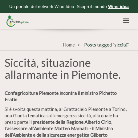
Un portale del network Wine Idea. Scopri il mondo
Wine idea
Home
Posts tagged "siccità"
Siccità, situazione
allarmante in Piemonte.
Confagricoltura Piemonte incontra il ministro Pichetto
Fratin
.
Si è svolta questa mattina, al Grattacielo Piemonte a Torino,
una Giunta tematica sull’emergenza siccità, alla quale ha
preso parte il
presidente della Regione Alberto Cirio
,
l’
assessore all’Ambiente Matteo Marnati
e
il Ministro
dell’Ambiente e della sicurezza energetica Gilberto