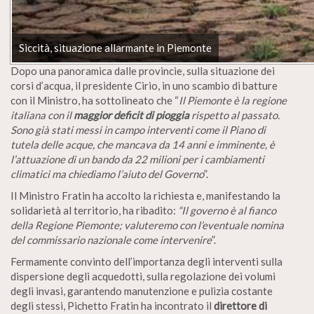
Siccità, situazione allarmante in Piemonte
Dopo una panoramica dalle provincie, sulla situazione dei
corsi d’acqua, il presidente Cirio, in uno scambio di batture
con il Ministro, ha sottolineato che “
Il Piemonte è la regione
italiana con il
maggior deficit di pioggia
rispetto al passato.
Sono già stati messi in campo interventi come il Piano di
tutela delle acque, che mancava da 14 anni e imminente, è
l’attuazione di un bando da 22 milioni per i cambiamenti
climatici ma chiediamo l’aiuto del Governo
”.
Il Ministro Fratin ha accolto la richiesta e, manifestando la
solidarietà al territorio, ha ribadito:
“Il governo è al fianco
della Regione Piemonte; valuteremo con l’eventuale nomina
del commissario nazionale come intervenire
”.
Fermamente convinto dell’importanza degli interventi sulla
dispersione degli acquedotti, sulla regolazione dei volumi
degli invasi, garantendo manutenzione e pulizia costante
degli stessi, Pichetto Fratin ha incontrato il
direttore di