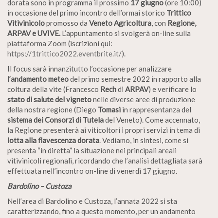
dorata sono in programma il prossimo
17 giugno
(ore 10:00)
in occasione del primo incontro dell’ormai storico
Trittico
Vitivinicolo
promosso da
Veneto Agricoltura
, con
Regione,
ARPAV e UVIVE.
L’appuntamento si svolgerà on-line sulla
piattaforma Zoom (iscrizioni qui:
https://1trittico2022.eventbrite.it/
).
Il focus sarà innanzitutto l’occasione per analizzare
l’andamento meteo
del primo semestre 2022 in rapporto alla
coltura della vite (Francesco
Rech
di
ARPAV
) e verificare lo
stato di salute del vigneto
nelle diverse aree di produzione
della nostra regione (Diego
Tomasi
in rappresentanza del
sistema dei Consorzi di Tutela
del Veneto). Come accennato,
la Regione presenterà ai viticoltori i propri servizi in tema di
lotta alla flavescenza dorata
. Vediamo, in sintesi, come si
presenta “in diretta” la situazione nei principali areali
vitivinicoli regionali, ricordando che l’analisi dettagliata sarà
effettuata nell’incontro on-line di venerdì 17 giugno.
Bardolino – Custoza
Nell’area di Bardolino e Custoza, l’annata 2022 si sta
caratterizzando, fino a questo momento, per un andamento