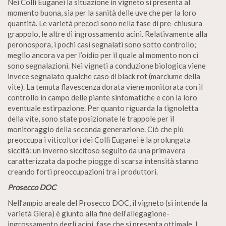
Nei Colli Euganei la situazione in vigneto si presenta al
momento buona, sia per la sanità delle uve che per la loro
quantità. Le varietà precoci sono nella fase di pre-chiusura
grappolo, le altre di ingrossamento acini. Relativamente alla
peronospora, i pochi casi segnalati sono sotto controllo;
meglio ancora va per l’oidio per il quale al momento non ci
sono segnalazioni. Nei vigneti a conduzione biologica viene
invece segnalato qualche caso di black rot (marciume della
vite). La temuta flavescenza dorata viene monitorata con il
controllo in campo delle piante sintomatiche e con la loro
eventuale estirpazione. Per quanto riguarda la tignoletta
della vite, sono state posizionate le trappole per il
monitoraggio della seconda generazione. Ciò che più
preoccupa i viticoltori dei Colli Euganei è la prolungata
siccità: un inverno siccitoso seguito da una primavera
caratterizzata da poche piogge di scarsa intensità stanno
creando forti preoccupazioni tra i produttori.
Prosecco DOC
Nell’ampio areale del Prosecco DOC, il vigneto (si intende la
varietà Glera) è giunto alla fine dell’allegagione-
ingrossamento degli acini, fase che si presenta ottimale. I