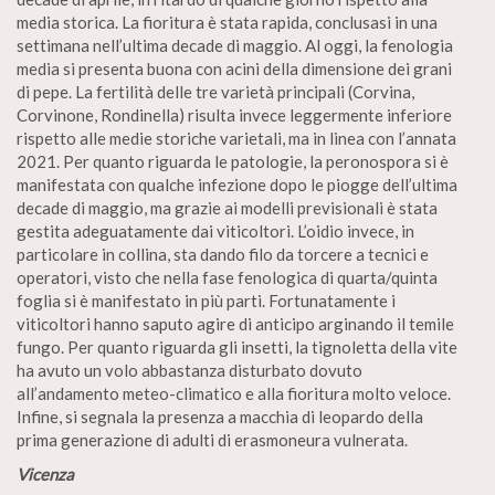
media storica. La fioritura è stata rapida, conclusasi in una
settimana nell’ultima decade di maggio. Al oggi, la fenologia
media si presenta buona con acini della dimensione dei grani
di pepe. La fertilità delle tre varietà principali (Corvina,
Corvinone, Rondinella) risulta invece leggermente inferiore
rispetto alle medie storiche varietali, ma in linea con l’annata
2021. Per quanto riguarda le patologie, la peronospora si è
manifestata con qualche infezione dopo le piogge dell’ultima
decade di maggio, ma grazie ai modelli previsionali è stata
gestita adeguatamente dai viticoltori. L’oidio invece, in
particolare in collina, sta dando filo da torcere a tecnici e
operatori, visto che nella fase fenologica di quarta/quinta
foglia si è manifestato in più parti. Fortunatamente i
viticoltori hanno saputo agire di anticipo arginando il temile
fungo. Per quanto riguarda gli insetti, la tignoletta della vite
ha avuto un volo abbastanza disturbato dovuto
all’andamento meteo-climatico e alla fioritura molto veloce.
Infine, si segnala la presenza a macchia di leopardo della
prima generazione di adulti di erasmoneura vulnerata.
Vicenza