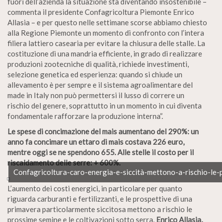
fuori dell’azienda la situazione sta diventando insostenibile –
commenta il presidente Confagricoltura Piemonte Enrico
Allasia – e per questo nelle settimane scorse abbiamo chiesto
alla Regione Piemonte un momento di confronto con l’intera
filiera lattiero casearia per evitare la chiusura delle stalle. La
costituzione di una mandria efficiente, in grado di realizzare
produzioni zootecniche di qualità, richiede investimenti,
selezione genetica ed esperienza: quando si chiude un
allevamento è per sempre e il sistema agroalimentare del
made in Italy non può permettersi il lusso di correre un
rischio del genere, soprattutto in un momento in cui diventa
fondamentale rafforzare la produzione interna”.
Le spese di concimazione del mais aumentano del 290%: un
anno fa concimare un ettaro di mais costava 226 euro,
mentre oggi se ne spendono 655. Alle stelle il costo per il
riscaldamento delle serre: + 600%.
Confagricoltura-caro-energia-e-siccità-mettono-a-rischio-le
L’aumento dei costi energici, in particolare per quanto
riguarda carburanti e fertilizzanti, e le prospettive di una
primavera particolarmente siccitosa mettono a rischio le
prossime semine e le coltivazioni sotto serra.
Enrico Allasia,