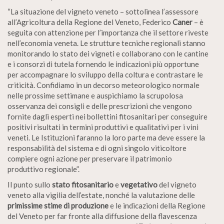
“La situazione del vigneto veneto – sottolinea l’assessore
all’Agricoltura della Regione del Veneto, Federico
Caner
– è
seguita con attenzione per l’importanza che il settore riveste
nell’economia veneta. Le strutture tecniche regionali stanno
monitorando lo stato dei vigneti e collaborano con le cantine
e i consorzi di tutela fornendo le indicazioni più opportune
per accompagnare lo sviluppo della coltura e contrastare le
criticità. Confidiamo in un decorso meteorologico normale
nelle prossime settimane e auspichiamo la scrupolosa
osservanza dei consigli e delle prescrizioni che vengono
fornite dagli esperti nei bollettini fitosanitari per conseguire
positivi risultati in termini produttivi e qualitativi per i vini
veneti. Le Istituzioni faranno la loro parte ma deve essere la
responsabilità del sistema e di ogni singolo viticoltore
compiere ogni azione per preservare il patrimonio
produttivo regionale”.
Il punto sullo
stato fitosanitario
e
vegetativo
del vigneto
veneto alla vigilia dell’estate, nonché la valutazione delle
primissime stime di produzione
e le indicazioni della Regione
del Veneto per far fronte alla diffusione della flavescenza