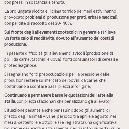
con prezzi in sostanziale tenuta.
La prolungata siccità e il clima torrido dei mesi estivi hanno
provocato
problemi di produzione per prati, erbai e medicali
,
con perdite di raccolto del 30- 40%.
Sul fronte degli allevamenti zootecnici in generale si rileva
un forte calo di redditività, dovuto all’aumento dei costi di
produzione
.
In pesante difficoltà gli allevamenti avicoli (produzione di
polli da carne, tacchini e uova), forti consumatori di cereali e
proteoleaginose.
Si segnalano forti preoccupazioni per la pressione delle
produzioni estere sul mercato dei bovini da carne, che
continuano a scontare bassi prezzi all’origine.
Continuano a permanere basse le quotazioni del latte alla
stalla
, con prezzi stazionari che penalizzano gli allevatori.
Situazione pesante anche per i suini: dopo gli aumenti di
prezzo degli animali vivi nel periodo tra aprile e agosto, nei
mesi di settembre e ottobre si è registrata una significativa
riduzione dei prezzi e attualmente, per quanto riguarda i suini