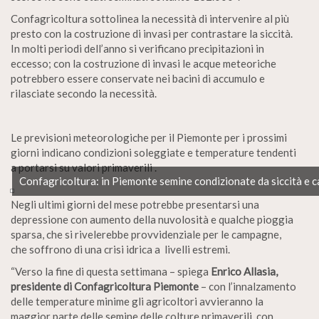
Confagricoltura sottolinea la necessità di intervenire al più
presto con la costruzione di invasi per contrastare la siccità.
In molti periodi dell’anno si verificano precipitazioni in
eccesso; con la costruzione di invasi le acque meteoriche
potrebbero essere conservate nei bacini di accumulo e
rilasciate secondo la necessità.
Le previsioni meteorologiche per il Piemonte per i prossimi
giorni indicano condizioni soleggiate e temperature tendenti
a portarsi su valori primaverili .
Confagricoltura: in Piemonte semine condizionate da siccità e ca
Negli ultimi giorni del mese potrebbe presentarsi una
depressione con aumento della nuvolosità e qualche pioggia
sparsa, che si rivelerebbe provvidenziale per le campagne,
che soffrono di una crisi idrica a livelli estremi.
“Verso la fine di questa settimana – spiega
Enrico Allasia,
presidente di Confagricoltura Piemonte
– con l’innalzamento
delle temperature minime gli agricoltori avvieranno la
maggior parte delle semine delle colture primaverili, con