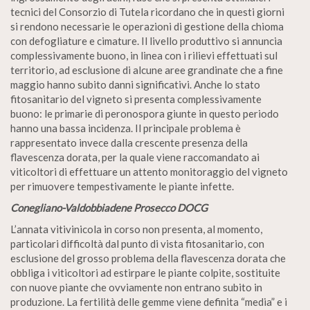
tecnici del Consorzio di Tutela ricordano che in questi giorni
si rendono necessarie le operazioni di gestione della chioma
con defogliature e cimature. Il livello produttivo si annuncia
complessivamente buono, in linea con i rilievi effettuati sul
territorio, ad esclusione di alcune aree grandinate che a fine
maggio hanno subito danni significativi. Anche lo stato
fitosanitario del vigneto si presenta complessivamente
buono: le primarie di peronospora giunte in questo periodo
hanno una bassa incidenza. Il principale problema è
rappresentato invece dalla crescente presenza della
flavescenza dorata, per la quale viene raccomandato ai
viticoltori di effettuare un attento monitoraggio del vigneto
per rimuovere tempestivamente le piante infette.
Conegliano-Valdobbiadene Prosecco DOCG
L’annata vitivinicola in corso non presenta, al momento,
particolari difficoltà dal punto di vista fitosanitario, con
esclusione del grosso problema della flavescenza dorata che
obbliga i viticoltori ad estirpare le piante colpite, sostituite
con nuove piante che ovviamente non entrano subito in
produzione. La fertilità delle gemme viene definita “media” e i