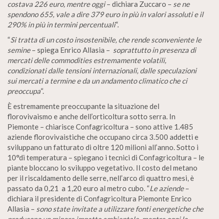
costava 226 euro, mentre oggi
– dichiara Zuccaro –
se ne
spendono 655, vale a dire 379 euro in più in valori assoluti e il
290% in più in termini percentuali
“.
“
Si tratta di un costo insostenibile, che rende sconveniente le
semine
– spiega Enrico Allasia –
soprattutto in presenza di
mercati delle commodities estremamente volatili,
condizionati dalle tensioni internazionali, dalle speculazioni
sui mercati a termine e da un andamento climatico che ci
preoccupa
“.
È estremamente preoccupante la situazione del
florovivaismo e anche dell’orticoltura sotto serra. In
Piemonte – chiarisce Confagricoltura – sono attive 1.485
aziende florovivaistiche che occupano circa 3.500 addetti e
sviluppano un fatturato di oltre 120 milioni all’anno. Sotto i
10°di temperatura – spiegano i tecnici di Confagricoltura – le
piante bloccano lo sviluppo vegetativo. Il costo del metano
per il riscaldamento delle serre, nell’arco di quattro mesi, è
passato da 0,21 a 1,20 euro al metro cubo. “
Le aziende
–
dichiara il presidente di Confagricoltura Piemonte Enrico
Allasia –
sono state invitate a utilizzare fonti energetiche che
producono un minore impatto ambientale, mentre oggi la