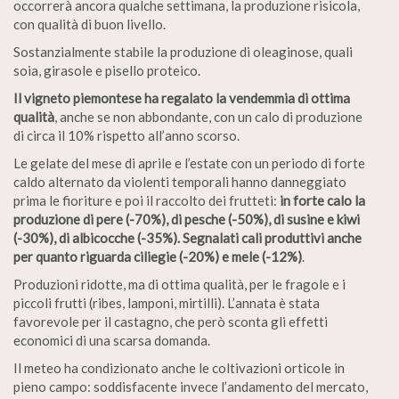
occorrerà ancora qualche settimana, la produzione risicola,
con qualità di buon livello.
Sostanzialmente stabile la produzione di oleaginose, quali
soia, girasole e pisello proteico.
Il vigneto piemontese ha regalato la vendemmia di ottima
qualità
, anche se non abbondante, con un calo di produzione
di circa il 10% rispetto all’anno scorso.
Le gelate del mese di aprile e l’estate con un periodo di forte
caldo alternato da violenti temporali hanno danneggiato
prima le fioriture e poi il raccolto dei frutteti:
in forte calo la
produzione di pere (-70%), di pesche (-50%), di susine e kiwi
(-30%), di albicocche (-35%). Segnalati cali produttivi anche
per quanto riguarda ciliegie (-20%) e mele (-12%)
.
Produzioni ridotte, ma di ottima qualità, per le fragole e i
piccoli frutti (ribes, lamponi, mirtilli). L’annata è stata
favorevole per il castagno, che però sconta gli effetti
economici di una scarsa domanda.
Il meteo ha condizionato anche le coltivazioni orticole in
pieno campo: soddisfacente invece l’andamento del mercato,