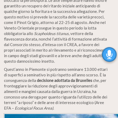
bloccato la peronospora. Le alte temperature hanno inoltre
garantito un recupero del ritardo iniziale anticipando di
qualche giorno la fioritura e la successiva allegazione. Per
questo motivo si prevede la raccolta delle varietà precoci,
come il Pinot Grigio, attorno al 22-25 di agosto. Anche nel
Veneto Orientale prosegue in questo periodo la lotta
obbligatoria allo
Scaphoideus titanus,
vettore della
flavescenza dorata, nonché l’attività di formazione attivata
dal Consorzio stesso, d’intesa con il CREA, a favore dei
propri associati in merito al rilevamento e al riconoscimento
in campo degli stadi giovanili e a breve anche degli adulti di
questo dannosissimo insetto.
Quest’anno in Piemonte si potranno seminare 13.000 ettari
di superfici a seminativo in più rispetto all’anno scorso. È la
conseguenza della
decisione adottata da Bruxelles
che, per
fronteggiare la riduzione degli approvvigionamenti di
alimenti e mangimi causata dalla guerra in Ucraina, ha
concesso una deroga per quanto riguarda l’utilizzo delle dei
terreni “a riposo” e delle aree di interesse ecologico (Aree
EFA –
Ecological Focus Area)
.