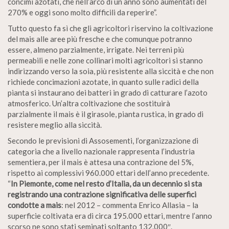
concimi azotati, che nell’arco di un anno sono aumentati del
270% e oggi sono molto difficili da reperire”.
Tutto questo fa sì che gli agricoltori riservino la coltivazione
del mais alle aree più fresche e che comunque potranno
essere, almeno parzialmente, irrigate. Nei terreni più
permeabili e nelle zone collinari molti agricoltori si stanno
indirizzando verso la soia, più resistente alla siccità e che non
richiede concimazioni azotate, in quanto sulle radici della
pianta si instaurano dei batteri in grado di catturare l’azoto
atmosferico. Un’altra coltivazione che sostituirà
parzialmente il mais è il girasole, pianta rustica, in grado di
resistere meglio alla siccità.
Secondo le previsioni di Assosementi, l’organizzazione di
categoria che a livello nazionale rappresenta l’industria
sementiera, per il mais è attesa una contrazione del 5%,
rispetto ai complessivi 960.000 ettari dell’anno precedente.
“
In Piemonte, come nel resto d’Italia, da un decennio si sta
registrando una contrazione significativa delle superfici
condotte a mais
: nel 2012 – commenta Enrico Allasia – la
superficie coltivata era di circa 195.000 ettari, mentre l’anno
scorso ne sono stati seminati soltanto 132.000″.