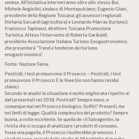
senese. All’iniziativa interverranno oltre allo stesso Bui,
Michele Angiolini, sindaco di Montepulciano; Eugenio Giani,
presidente della Regione Toscana; gli assessori regionali
Stefania Saccardi (agricoltura) e Leonardo Marras (turismo);
Francesco Tapinassi, direttore Toscana Promozione
Turistica. Atteso l’Intervento di Roberta Garibaldi,
presidente Associazione Italiana Turismo Enogastronomico,
che presenterà “Trend e tendenze del turismo
enogastronomico”.
Fonte: Nazione Siena.
Pesticidi, i test promuovono il Prosecco – Pesticidi, i test
promuovono il Prosecco E le linee bio non hanno residui
chimici.
Secondo le analisi la situazione è molto migliorata rispetto ai
dati presentati nel 2018. Pesticidi? Sempre meno, e
comunque mai nel Prosecco biologico. Solfiti? Presenti, ma
nei limiti di legge. Qualità complessiva del prodotto? Sempre
buona, a volte eccellente. Se quella de «Il Salvagente», la
rivista che si occupa di analizzare i prodotti di consumo,
fosse una pagella, il Prosecco risulterebbe promosso. I
risultati sono arrivati dallo studio di 18 bottiglie di marche