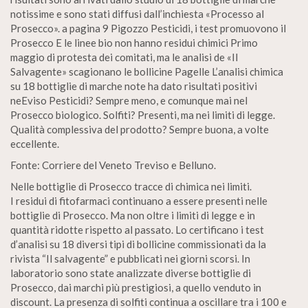
notissime e sono stati diffusi dall’inchiesta «Processo al
Prosecco». a pagina 9 Pigozzo Pesticidi, i test promuovono il
Prosecco E le linee bio non hanno residui chimici Primo
maggio di protesta dei comitati, ma le analisi de «Il
Salvagente» scagionano le bollicine Pagelle L’analisi chimica
su 18 bottiglie di marche note ha dato risultati positivi
neEviso Pesticidi? Sempre meno, e comunque mai nel
Prosecco biologico. Solfiti? Presenti, ma nei limiti di legge.
Qualità complessiva del prodotto? Sempre buona, a volte
eccellente.
Fonte: Corriere del Veneto Treviso e Belluno.
Nelle bottiglie di Prosecco tracce di chimica nei limiti.
I residui di fitofarmaci continuano a essere presenti nelle
bottiglie di Prosecco. Ma non oltre i limiti di legge e in
quantità ridotte rispetto al passato. Lo certificano i test
d’analisi su 18 diversi tipi di bollicine commissionati da la
rivista “Il salvagente” e pubblicati nei giorni scorsi. In
laboratorio sono state analizzate diverse bottiglie di
Prosecco, dai marchi più prestigiosi, a quello venduto in
discount. La presenza di solfiti continua a oscillare tra i 100 e