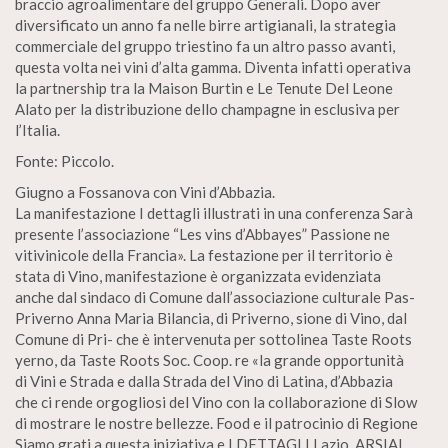
braccio agroalimentare del gruppo Generali. Dopo aver
diversificato un anno fa nelle birre artigianali, la strategia
commerciale del gruppo triestino fa un altro passo avanti,
questa volta nei vini d’alta gamma. Diventa infatti operativa
la partnership tra la Maison Burtin e Le Tenute Del Leone
Alato per la distribuzione dello champagne in esclusiva per
l’Italia.
Fonte: Piccolo.
Giugno a Fossanova con Vini d’Abbazia.
La manifestazione I dettagli illustrati in una conferenza Sarà
presente l’associazione “Les vins d’Abbayes” Passione ne
vitivinicole della Francia». La festazione per il territorio è
stata di Vino, manifestazione è organizzata evidenziata
anche dal sindaco di Comune dall’associazione culturale Pas-
Priverno Anna Maria Bilancia, di Priverno, sione di Vino, dal
Comune di Pri- che è intervenuta per sottolinea Taste Roots
yerno, da Taste Roots Soc. Coop. re «la grande opportunità
di Vini e Strada e dalla Strada del Vino di Latina, d’Abbazia
che ci rende orgogliosi del Vino con la collaborazione di Slow
di mostrare le nostre bellezze. Food e il patrocinio di Regione
Siamo grati a questa iniziativa e I DETTAGLI Lazio, ARSIAL,