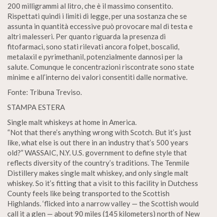
200 milligrammi al litro, che è il massimo consentito.
Rispettati quindi i limiti di legge, per una sostanza che se
assunta in quantità eccessive può provocare mal di testa e
altri malesseri. Per quanto riguarda la presenza di
fitofarmaci, sono stati rilevati ancora folpet, boscalid,
metalaxil e pyrimethanil, potenzialmente dannosi per la
salute. Comunque le concentrazioni riscontrate sono state
minime e all’interno dei valori consentiti dalle normative.
Fonte: Tribuna Treviso.
STAMPA ESTERA
Single malt whiskeys at home in America.
“Not that there’s anything wrong with Scotch. But it’s just
like, what else is out there in an industry that’s 500 years
old?” WASSAIC, N.Y. U.S. government to define style that
reflects diversity of the country’s traditions. The Tenmile
Distillery makes single malt whiskey, and only single malt
whiskey. So it’s fitting that a visit to this facility in Dutchess
County feels like being transported to the Scottish
Highlands. ‘flicked into a narrow valley — the Scottish would
call it a glen — about 90 miles (145 kilometers) north of New