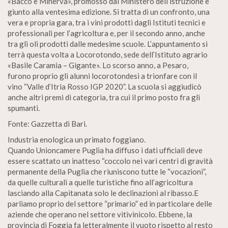
«Bacco e Minerva», promosso dal Ministero dell’istruzione e
giunto alla ventesima edizione. Si tratta di un confronto, una
vera e propria gara, tra i vini prodotti dagli Istituti tecnici e
professionali per l’agricoltura e, per il secondo anno, anche
tra gli oli prodotti dalle medesime scuole. L’appuntamento si
terrà questa volta a Locorotondo, sede dell’Istituto agrario
«Basile Caramia – Gigante». Lo scorso anno, a Pesaro,
furono proprio gli alunni locorotondesi a trionfare con il
vino “Valle d’Itria Rosso IGP 2020”. La scuola si aggiudicò
anche altri premi di categoria, tra cui il primo posto fra gli
spumanti.
Fonte: Gazzetta di Bari.
Industria enologica un primato foggiano.
Quando Unioncamere Puglia ha diffuso i dati ufficiali deve
essere scattato un inatteso “coccolo nei vari centri di gravità
permanente della Puglia che riuniscono tutte le “vocazioni”,
da quelle culturali a quelle turistiche fino all’agricoltura
lasciando alla Capitanata solo le declinazioni al ribasso.E
parliamo proprio del settore “primario” ed in particolare delle
aziende che operano nel settore vitivinicolo. Ebbene, la
provincia di Foggia fa letteralmente il vuoto rispetto al resto