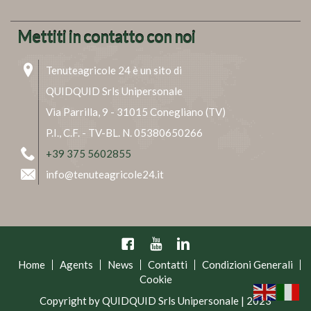
Mettiti in contatto con noi
Tenuteagricole 24 è un sito di
QUIDQUID Srls Unipersonale
Via Parrilla, 9 - 31015 Conegliano (TV)
P.I., C.F. - TV-BL. N. 05380650266
+39 375 5602855
info@tenuteagricole24.it
Facebook
YouTube
Linkedin
Home
Agents
News
Contatti
Condizioni Generali
Cookie
Copyright by QUIDQUID Srls Unipersonale | 2023