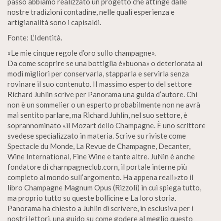
passo abbiamo realizzato un progetto che attinge dalle
nostre tradizioni contadine, nelle quali esperienza e
artigianalità sono i capisaldi.
Fonte: L’Identità.
«Le mie cinque regole d’oro sullo champagne».
Da come scoprire se una bottiglia è«buona» o deteriorata ai
modi migliori per conservarla, stapparla e servirla senza
rovinare il suo contenuto. II massimo esperto del settore
Richard Juhlin scrive per Panorama una guida d’autore. Chi
non è un sommelier o un esperto probabilmente non ne avrà
mai sentito parlare, ma Richard Juhlin, nel suo settore, è
soprannominato «il Mozart dello Champagne. È uno scrittore
svedese specializzato in materia. Scrive su riviste come
Spectacle du Monde, La Revue de Champagne, Decanter,
Wine International, Fine Wine e tante altre. JuNin è anche
fondatore di charnpagneclub.corn, il portale interne più
completo al mondo sull’argomento. Ha appena reali»zto il
libro Champagne Magnum Opus (Rizzoli) in cui spiega tutto,
ma proprio tutto su queste bollicine e La loro storia.
Panorama ha chiesto a Juhlin di scrivere, in esclusiva per i
nostri lettori, una guido su come godere al meglio questo