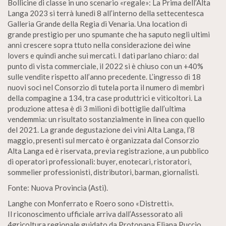
Bollicine di classe in uno scenario «regale»: La Prima dell’Alta
Langa 2023 si terrà lunedì 8 all’interno della settecentesca
Galleria Grande della Regia di Venaria. Una location di
grande prestigio per uno spumante che ha saputo negli ultimi
anni crescere sopra ttuto nella considerazione dei wine
lovers e quindi anche sui mercati. I dati parlano chiaro: dal
punto di vista commerciale, il 2022 si è chiuso con un +40%
sulle vendite rispetto all’anno precedente. L’ingresso di 18
nuovi soci nel Consorzio di tutela porta il numero di membri
della compagine a 134, tra case produttrici e viticoltori. La
produzione attesa è di 3 milioni di bottiglie dall’ultima
vendemmia: un risultato sostanzialmente in linea con quello
del 2021. La grande degustazione dei vini Alta Langa, l’8
maggio, presenti sul mercato è organizzata dal Consorzio
Alta Langa ed è riservata, previa registrazione, a un pubblico
di operatori professionali: buyer, enotecari, ristoratori,
sommelier professionisti, distributori, barman, giornalisti.
Fonte: Nuova Provincia (Asti).
Langhe con Monferrato e Roero sono «Distretti».
Il riconoscimento ufficiale arriva dall’Assessorato ali
4gricoltura regionale guidato da Protopapa Eliana Puccio