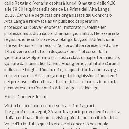
della Reggia di Venaria ospiterà lunedì 8 maggio dalle 9,30
alle 18,30 la quinta edizione de La Prima dell’Alta Langa
2023. L’annuale degustazione organizzata dal Consorzio
Alta Langa è riservata ad un pubblico di operatori
professionali: buyer, enotecari, ristoratori, sommelier
professionisti, distributori, barman, giornalisti. Necessaria la
registrazione sul sito www.alblangadocg.com. Un’edizione
che vanta numeri da record: 6o i produttori presenti ed oltre
14o diverse etichette in degustazione. Nel corso della
giornata si svolgeranno tre masterclass di approfondimento,
guidate dal sommelier Davide Buongiorno, dal titolo «Grandi
millesimi e lunghi affinamenti» , nelquali si potranno assaggia
re cuvée rare di Alta Langa docg dal lunghissimi affinamenti
nel prezioso calice «Terra», frutto (iella collaborazione tutta
piemontese tra Consorzio Alta Langa e ltaldesign.
Fonte: Corriere Torino.
Vini, a Locorotondo concorso tra istituti agrari.
Tre giorni di convegni, 35 scuole agrarie provenienti da tutta
Italia, centinaia di alunni in visita guidata nel territorio della
Valle d’Itria. Tutto questo grazie al concorso nazionale