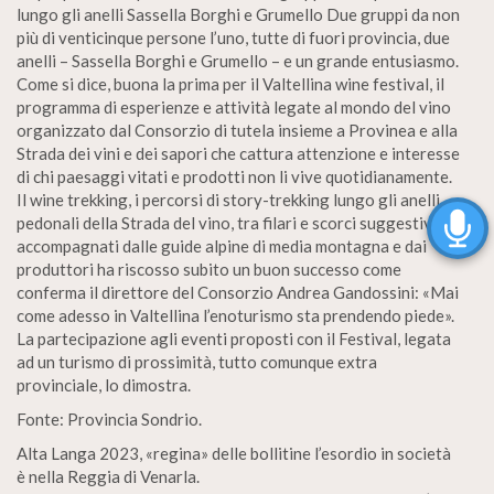
lungo gli anelli Sassella Borghi e Grumello Due gruppi da non
più di venticinque persone l’uno, tutte di fuori provincia, due
anelli – Sassella Borghi e Grumello – e un grande entusiasmo.
Come si dice, buona la prima per il Valtellina wine festival, il
programma di esperienze e attività legate al mondo del vino
organizzato dal Consorzio di tutela insieme a Provinea e alla
Strada dei vini e dei sapori che cattura attenzione e interesse
di chi paesaggi vitati e prodotti non li vive quotidianamente.
Il wine trekking, i percorsi di story-trekking lungo gli anelli
pedonali della Strada del vino, tra filari e scorci suggestivi,
accompagnati dalle guide alpine di media montagna e dai
produttori ha riscosso subito un buon successo come
conferma il direttore del Consorzio Andrea Gandossini: «Mai
come adesso in Valtellina l’enoturismo sta prendendo piede».
La partecipazione agli eventi proposti con il Festival, legata
ad un turismo di prossimità, tutto comunque extra
provinciale, lo dimostra.
Fonte: Provincia Sondrio.
Alta Langa 2023, «regina» delle bollitine l’esordio in società
è nella Reggia di Venarla.