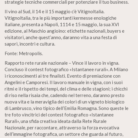
strategie tecniche commerciali per potenziare il tuo business.
Il vino al Sud, il 14 e il 15 maggio c’è Vitignoltalia.
Vitignoltalia, tra le più importanti kermesse enologiche
italiane, presenta a Napoli, 1114 e 15 maggio, la sua XVI
edizione, al Maschio angioino: etichette nazionali, buyers e
visitatori, anche quest’anno, daranno vita a una festa di
sapori, incontri e cultura.
Fonte: Metropolis.
Rapporto rete rurale nazionale – Vince il lavoro in vigna.
Concluso il contest fotografico «Istantanee rurali». A Milano
i riconoscimenti ai tre finalisti. Evento di premiazione con
Angelini e Camporesi. Il lavoro manuale in vigna, con i suoi
ritmi e il rispetto dei tempi, del clima e delle stagioni; i chicchi
di riso nella risaia che, cadendo nel terreno, daranno presto
nuova vita e la meraviglia dei colori di un vigneto biologico
di Lambrusco, vino tipico dell’Emilia Romagna. Sono queste le
tre foto vincitrici del contest fotografico «Istantanee
Rurali», una sfida creativa ideata dalla Rete Rurale
Nazionale, per raccontare, attraverso la forza evocativa
dell’immagine fotografica, un settore che guarda al futuro,