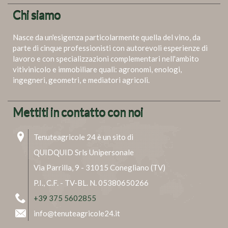
Chi siamo
Nasce da un'esigenza particolarmente quella del vino, da
parte di cinque professionisti con autorevoli esperienze di
lavoro e con specializzazioni complementari nell'ambito
vitivinicolo e immobiliare quali: agronomi, enologi,
ingegneri, geometri, e mediatori agricoli.
Mettiti in contatto con noi
Tenuteagricole 24 è un sito di
QUIDQUID Srls Unipersonale
Via Parrilla, 9 - 31015 Conegliano (TV)
P.I., C.F. - TV-BL. N. 05380650266
+39 375 5602855
info@tenuteagricole24.it