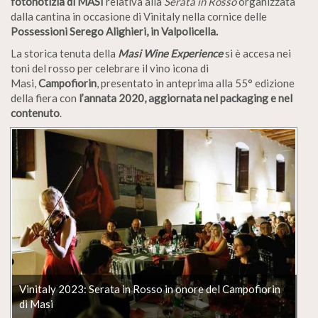
fotonotizia di
MASI
relativa
alla
Serata in Rosso
organizzata
dalla cantina in occasione di Vinitaly
nella cornice delle
Possessioni Serego Alighieri, in Valpolicella.
La storica tenuta della
Masi Wine Experience
si è accesa
nei
toni del rosso per celebrare il vino icona
di
Masi,
Campofiorin
, presentato in anteprima alla 55° edizione
della fiera con
l’annata 2020,
aggiornata nel packaging e nel
contenuto
.
Vinitaly 2023: Serata in Rosso in onore del Campofiorin
di Masi