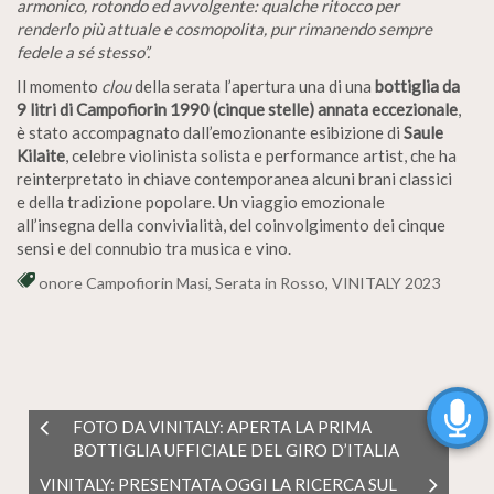
armonico, rotondo ed avvolgente: qualche ritocco per
renderlo più attuale e cosmopolita, pur rimanendo sempre
fedele a sé stesso”.
Il momento
clou
della serata l’apertura una di una
bottiglia da
9 litri di Campofiorin
1990 (cinque stelle) annata eccezionale
,
è stato accompagnato dall’emozionante esibizione di
Saule
Kilaite
, celebre violinista solista e performance artist, che ha
reinterpretato in chiave contemporanea alcuni brani classici
e della tradizione popolare. Un viaggio emozionale
all’insegna della convivialità, del coinvolgimento dei cinque
sensi e del connubio tra musica e vino.
onore Campofiorin Masi
,
Serata in Rosso
,
VINITALY 2023
FOTO DA VINITALY: APERTA LA PRIMA
BOTTIGLIA UFFICIALE DEL GIRO D’ITALIA
VINITALY: PRESENTATA OGGI LA RICERCA SUL