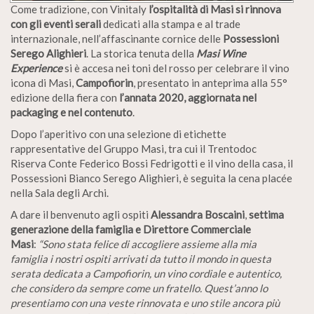
Come tradizione, con Vinitaly
l’ospitalità di Masi si rinnova
con gli eventi serali
dedicati alla stampa e al trade
internazionale, nell’affascinante cornice delle
Possessioni
Serego Alighieri
. La storica tenuta della
Masi Wine
Experience
si è accesa nei toni del rosso per celebrare il vino
icona
di Masi,
Campofiorin
, presentato in anteprima alla 55°
edizione della fiera con
l’annata 2020,
aggiornata nel
packaging e nel contenuto
.
Dopo l’aperitivo con una selezione di etichette
rappresentative del Gruppo Masi, tra cui il Trentodoc
Riserva Conte Federico Bossi Fedrigotti e il vino della casa, il
Possessioni Bianco Serego Alighieri, è seguita la cena placée
nella Sala degli Archi.
A dare il benvenuto agli ospiti
Alessandra Boscaini
,
settima
generazione della famiglia e Direttore Commerciale
Masi
:
“Sono stata felice di accogliere assieme alla mia
famiglia i nostri ospiti arrivati da tutto il mondo in questa
serata dedicata a Campofiorin, un vino cordiale e autentico,
che considero da sempre come un fratello. Quest’anno lo
presentiamo con una veste rinnovata e uno stile ancora più