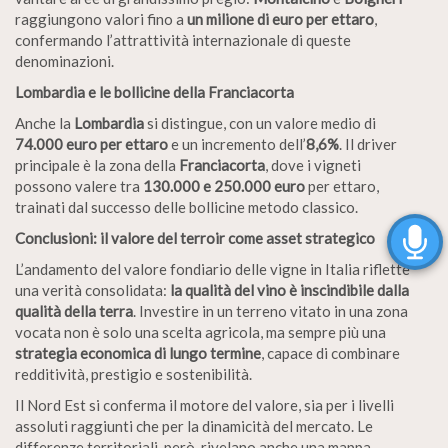
raggiungono valori fino a
un milione di euro per ettaro
,
confermando l’attrattività internazionale di queste
denominazioni.
Lombardia e le bollicine della Franciacorta
Anche la
Lombardia
si distingue, con un valore medio di
74.000 euro per ettaro
e un incremento dell’
8,6%
. Il driver
principale è la zona della
Franciacorta
, dove i vigneti
possono valere tra
130.000 e 250.000 euro
per ettaro,
trainati dal successo delle bollicine metodo classico.
Conclusioni: il valore del terroir come asset strategico
L’andamento del valore fondiario delle vigne in Italia riflette
una verità consolidata:
la qualità del vino è inscindibile dalla
qualità della terra
. Investire in un terreno vitato in una zona
vocata non è solo una scelta agricola, ma sempre più una
strategia economica di lungo termine
, capace di combinare
redditività, prestigio e sostenibilità.
Il Nord Est si conferma il motore del valore, sia per i livelli
assoluti raggiunti che per la dinamicità del mercato. Le
differenze territoriali, però, rivelano anche una mappa