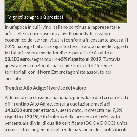
Vigneti sempre più preziosi
In un’epoca in cui il vino italiano continua a rappresentare
un’eccellenza riconosciuta a livello mondiale, il valore
economico dei terreni vitati si conferma in costante ascesa. Il
2023 ha registrato una significativa rivalutazione dei vigneti
in Italia: il valore medio fondiario per ettaro è salito a
58.100 euro
, segnando un
+5% rispetto al 2019
. Tuttavia,
questa media nazionale nasconde notevoli differenze
territoriali, con il
Nord Est
protagonista assoluto del
mercato.
Trentino Alto Adige: il vertice del valore
A dominare la classifica nazionale per valore dei terreni vitati
è il
Trentino Alto Adige
, con una quotazione media di
343.000 euro per ettaro
. Questo dato, in crescita del
7,3%
rispetto al 2019
, è il risultato della presenza di un’elevata
percentuale di vini di qualità certificata (DOC e DOCG), unita
a una certa omogeneità nella valorizzazione dei suoli viticoli.