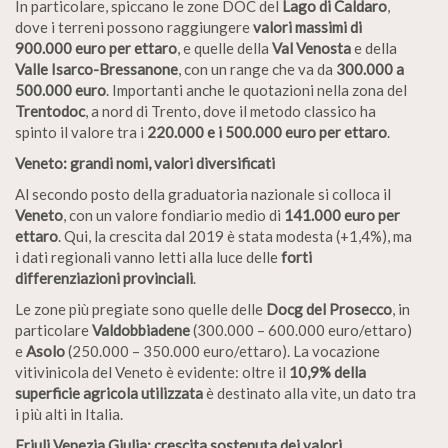
In particolare, spiccano le zone DOC del
Lago di Caldaro
,
dove i terreni possono raggiungere
valori massimi di
900.000 euro per ettaro
, e quelle della
Val Venosta
e della
Valle Isarco-Bressanone
, con un range che va da
300.000 a
500.000 euro
. Importanti anche le quotazioni nella zona del
Trentodoc
, a nord di Trento, dove il metodo classico ha
spinto il valore tra i
220.000 e i 500.000 euro per ettaro
.
Veneto: grandi nomi, valori diversificati
Al secondo posto della graduatoria nazionale si colloca il
Veneto
, con un valore fondiario medio di
141.000 euro per
ettaro
. Qui, la crescita dal 2019 è stata modesta (+1,4%), ma
i dati regionali vanno letti alla luce delle
forti
differenziazioni provinciali
.
Le zone più pregiate sono quelle delle
Docg del Prosecco
, in
particolare
Valdobbiadene
(300.000 – 600.000 euro/ettaro)
e
Asolo
(250.000 – 350.000 euro/ettaro). La vocazione
vitivinicola del Veneto è evidente: oltre il
10,9% della
superficie agricola utilizzata
è destinato alla vite, un dato tra
i più alti in Italia.
Friuli Venezia Giulia: crescita sostenuta dei valori