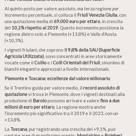
Al quinto posto per valore assoluto, ma terza regione per
incremento percentuale, si colloca il
Friuli Venezia Giulia
, con
una quotazione media di
69.000 euro per ettaro
, in crescita
del
10,1% rispetto al 2019
. Questo incremento posiziona la
regione dietro solo a Piemonte (+13,8%) e Valle d’Aosta
(+10,3%).
I vigneti friulani, che coprono
il 9,8% della SAU (Superficie
Agricola Utilizzata)
, sono concentrati in aree storicamente
vocate come il
Collio
e i
Colli Orientali del Friuli
, sinonimo di
bianchi eleganti e apprezzati a livello internazionale.
Piemonte e Toscana: eccellenze dal valore milionario
Se il Trentino guida per valore medio, il
record assoluto di
quotazione
si trova in Piemonte, dove i vigneti destinati alla
produzione di
Barolo
possono arrivare a valere
fino a due
milioni di euro per ettaro
. La regione mostra anche
l’incremento più significativo tra il 2019 e il 2023, con un
+13,8%.
La
Toscana
, pur registrando una crescita del +9,1%, può
vantare aree di grandissimo pregio:
Montalcino
e
Bolgheri