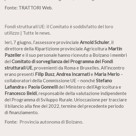
Fonte: TRATTORI Web.
Fondi strutturali UE: il Comitato è soddisfatto del loro
utilizzo | Tutte le news
.
Ieri, 7 giugno, l’assessore provinciale
Arnold Schuler
, il
direttore della Ripartizione provinciale Agricoltura
Martin
Pazeller
e il suo personale hanno ricevuto a Bolzano i membri
del
Comitato di sorveglianza del Programma dei Fondi
strutturali UE
, provenienti da Roma e Bruxelles. All’incontro
erano presenti
Filip Busz
,
Andrea Incarnati
e
Maria Merlo
–
collaboratori della Commissione UE – nonché
Stefano
Lafiandra
e
Paola Gonnelli
del Ministero dell’Agricoltura e
Francesco Beldí
, responsabile della valutazione indipendente
del Programma di Sviluppo Rurale. Un’occasione per tracciare
il bilancio alla fine del 2022, termine del precedente periodo
di finanziamento.
Fonte:
Provincia autonoma di Bolzano
.