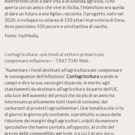
indifferente utile a dare vita a un’azienda agricola. «L’ho
aperta con un amico che vive in Sicilia, l’intenzione era quella
di dare un futuro a mia figlia», racconta. Il progetto, nato nel
2020, si sviluppa su un’area di 150 ettari in provincia di Enna,
dove pascolano 350 pecore e un’ottantina di vacche.
Fonte: IrpiMedia.
Confagricoltura: «più fondi al settore primario per
compensare inflazione» – TRATTORI Web
.
“Aumentare i fondi destinati all’agricoltura per compensare
le conseguenze dell’inflazione”.
Confagricoltura
scende in
campo e dice la sua, senza giri di parole, in merito agli
stanziamenti da destinare all’agricoltura da parte dell’UE,
alla luce dell’aumento dei prezzi che da più di un anno ha
interessato praticamente tutti i beni di consumo, dai
carburanti ai prodotti agroalimentari. Una tematica che si fa
di giorno in giorno più scottante, soprattutto a causa della
riduzione dei margini degli agricoltori, colpiti da manovre
speculative che hanno portato, all’opposto, al crollo del
prezzo delle commodities agricole,
tra cui il grano duro.
.