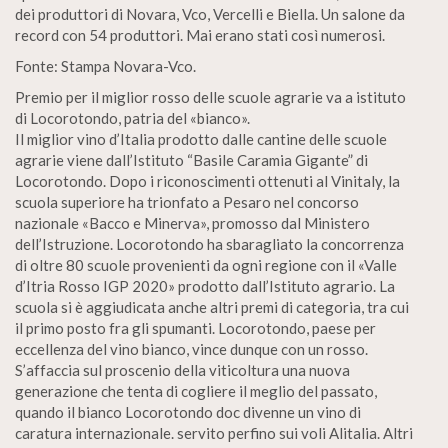
dei produttori di Novara, Vco, Vercelli e Biella. Un salone da
record con 54 produttori. Mai erano stati così numerosi.
Fonte: Stampa Novara-Vco.
Premio per il miglior rosso delle scuole agrarie va a istituto
di Locorotondo, patria del «bianco».
Il miglior vino d’Italia prodotto dalle cantine delle scuole
agrarie viene dall’Istituto “Basile Caramia Gigante” di
Locorotondo. Dopo i riconoscimenti ottenuti al Vinitaly, la
scuola superiore ha trionfato a Pesaro nel concorso
nazionale «Bacco e Minerva», promosso dal Ministero
dell’Istruzione. Locorotondo ha sbaragliato la concorrenza
di oltre 80 scuole provenienti da ogni regione con il «Valle
d’Itria Rosso IGP 2020» prodotto dall’Istituto agrario. La
scuola si è aggiudicata anche altri premi di categoria, tra cui
il primo posto fra gli spumanti. Locorotondo, paese per
eccellenza del vino bianco, vince dunque con un rosso.
S’affaccia sul proscenio della viticoltura una nuova
generazione che tenta di cogliere il meglio del passato,
quando il bianco Locorotondo doc divenne un vino di
caratura internazionale. servito perfino sui voli Alitalia. Altri