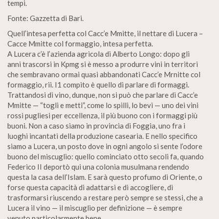
tempi.
Fonte: Gazzetta di Bari.
Quell’intesa perfetta col Cacc’e Mmitte, il nettare di Lucera –
Cacce Mmitte col formaggio, intesa perfetta.
A Lucera c’è l’azienda agricola di Alberto Longo: dopo gli
anni trascorsi in Kpmg si è messo a produrre vini in territori
che sembravano ormai quasi abbandonati Cacc’e Mrnitte col
formaggio, rii. I1 compito è quello di parlare di formaggi.
Trattandosi di vino, dunque, non si può che parlare di Cacc’e
Mmitte — “togli e metti”, come lo spilli, lo bevi — uno dei vini
rossi pugliesi per eccellenza, il più buono con i formaggi più
buoni. Non a caso siamo in provincia di Foggia, uno fra i
luoghi incantati della produzione casearia. E nello specifico
siamo a Lucera, un posto dove in ogni angolo si sente l’odore
buono del miscuglio: quello cominciato otto secoli fa, quando
Federico II deportò qui una colonia musulmana rendendo
questa la casa dell’Islam. E sarà questo profumo di Oriente, o
forse questa capacità di adattarsi e di accogliere, di
trasformarsi riuscendo a restare però sempre se stessi, che a
Lucera il vino — il miscuglio per definizione — è sempre
venuto particolarmente bene.