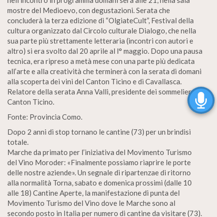
nell’incontro in programma domani sera alle 21, nella sala
mostre del Medioevo, con degustazioni. Serata che
concluderà la terza edizione di “OlgiateCult”, Festival della
cultura organizzato dal Circolo culturale Dialogo, che nella
sua parte più strettamente letteraria (incontri con autori e
altro) si era svolto dal 20 aprile al l° maggio. Dopo una pausa
tecnica, era ripreso a metà mese con una parte più dedicata
all’arte e alla creatività che terminerà con la serata di domani
alla scoperta dei vini del Canton Ticino e di Cavallasca.
Relatore della serata Anna Valli, presidente dei sommelier del
Canton Ticino.
Fonte: Provincia Como.
Dopo 2 anni di stop tornano le cantine (73) per un brindisi
totale.
Marche da primato per l’iniziativa del Movimento Turismo
del Vino Moroder: «Finalmente possiamo riaprire le porte
delle nostre aziende». Un segnale di ripartenzae di ritorno
alla normalità Torna, sabato e domenica prossimi (dalle 10
alle 18) Cantine Aperte, la manifestazione di punta del
Movimento Turismo del Vino dove le Marche sono al
secondo posto in Italia per numero di cantine da visitare (73).