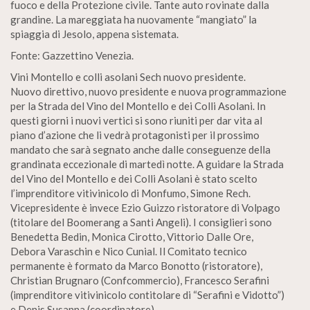
fuoco e della Protezione civile. Tante auto rovinate dalla
grandine. La mareggiata ha nuovamente “mangiato” la
spiaggia di Jesolo, appena sistemata.
Fonte: Gazzettino Venezia.
Vini Montello e colli asolani Sech nuovo presidente.
Nuovo direttivo, nuovo presidente e nuova programmazione
per la Strada del Vino del Montello e dei Colli Asolani. In
questi giorni i nuovi vertici si sono riuniti per dar vita al
piano d’azione che li vedrà protagonisti per il prossimo
mandato che sarà segnato anche dalle conseguenze della
grandinata eccezionale di martedì notte. A guidare la Strada
del Vino del Montello e dei Colli Asolani è stato scelto
l’imprenditore vitivinicolo di Monfumo, Simone Rech.
Vicepresidente è invece Ezio Guizzo ristoratore di Volpago
(titolare del Boomerang a Santi Angeli). I consiglieri sono
Benedetta Bedin, Monica Cirotto, Vittorio Dalle Ore,
Debora Varaschin e Nico Cunial. Il Comitato tecnico
permanente è formato da Marco Bonotto (ristoratore),
Christian Brugnaro (Confcommercio), Francesco Serafini
(imprenditore vitivinicolo contitolare di “Serafini e Vidotto”)
e Denis Susanna (coordinatore).