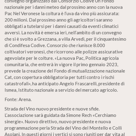
convegno organizzato dal Consorzio Codive Un Fondo
nazionale per i danni meteo dal prossimo anno con la nuova
Pac Nel Veronese la coltura è l’uva da vino più assicurata:
200 milioni. Dal prossimo anno gli agricoltori saranno
obbligati a tutelarsi per i danni causati da eventi climatici
avversi. La novità è emersa ieri, nell’ambito di un convegno
che si è svolto a Grezzana, a villa Arvedi, per il cinquantesimo
di Condifesa Codive. Consorzio che riunisce 8.000
coltivatori veronesi, che ricorrono alle polizze assicurative
agevolate per le colture. «La nuova Pac, Politica agricola
comunitaria, che entrerà in vigore il primo gennaio 2023,
prevede la creazione del Fondo di mutualizzazione nazionale
Cat, con copertura obbligatoria per tutti contro i rischi
catastrofali», ha anticipato Angelo Frascarelli, presidente di
Ismea, Istituto nazionale a servizio del mercato agricolo.
Fonte: Arena.
Strada del Vino nuovo presidente e nuove sfide.
L’associazione sarà guidata da Simone Rech «Cerchiamo
sinergie». Nuovo direttivo, nuovo presidente e nuova
programmazione perla Strada del Vino del Montello e Colli
Asolani. In questi giorni i vertici si sono riuniti per dar vita al