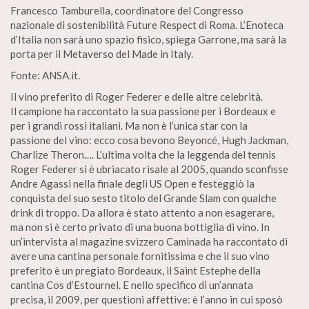
Francesco Tamburella, coordinatore del Congresso
nazionale di sostenibilità Future Respect di Roma. L’Enoteca
d’Italia non sarà uno spazio fisico, spiega Garrone, ma sarà la
porta per il Metaverso del Made in Italy.
Fonte: ANSA.it.
Il vino preferito di Roger Federer e delle altre celebrità.
Il campione ha raccontato la sua passione per i Bordeaux e
per i grandi rossi italiani. Ma non è l’unica star con la
passione del vino: ecco cosa bevono Beyoncé, Hugh Jackman,
Charlize Theron…. L’ultima volta che la leggenda del tennis
Roger Federer si è ubriacato risale al 2005, quando sconfisse
Andre Agassi nella finale degli US Open e festeggiò la
conquista del suo sesto titolo del Grande Slam con qualche
drink di troppo. Da allora è stato attento a non esagerare,
ma non si è certo privato di una buona bottiglia di vino. In
un’intervista al magazine svizzero Caminada ha raccontato di
avere una cantina personale fornitissima e che il suo vino
preferito è un pregiato Bordeaux, il Saint Estephe della
cantina Cos d’Estournel. E nello specifico di un’annata
precisa, il 2009, per questioni affettive: è l’anno in cui sposò