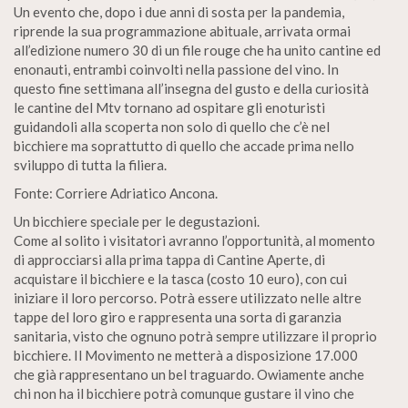
Un evento che, dopo i due anni di sosta per la pandemia,
riprende la sua programmazione abituale, arrivata ormai
all’edizione numero 30 di un file rouge che ha unito cantine ed
enonauti, entrambi coinvolti nella passione del vino. In
questo fine settimana all’insegna del gusto e della curiosità
le cantine del Mtv tornano ad ospitare gli enoturisti
guidandoli alla scoperta non solo di quello che c’è nel
bicchiere ma soprattutto di quello che accade prima nello
sviluppo di tutta la filiera.
Fonte: Corriere Adriatico Ancona.
Un bicchiere speciale per le degustazioni.
Come al solito i visitatori avranno l’opportunità, al momento
di approcciarsi alla prima tappa di Cantine Aperte, di
acquistare il bicchiere e la tasca (costo 10 euro), con cui
iniziare il loro percorso. Potrà essere utilizzato nelle altre
tappe del loro giro e rappresenta una sorta di garanzia
sanitaria, visto che ognuno potrà sempre utilizzare il proprio
bicchiere. Il Movimento ne metterà a disposizione 17.000
che già rappresentano un bel traguardo. Owiamente anche
chi non ha il bicchiere potrà comunque gustare il vino che