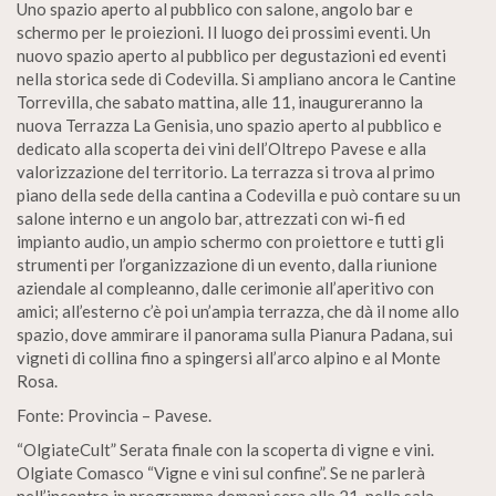
Uno spazio aperto al pubblico con salone, angolo bar e
schermo per le proiezioni. Il luogo dei prossimi eventi. Un
nuovo spazio aperto al pubblico per degustazioni ed eventi
nella storica sede di Codevilla. Si ampliano ancora le Cantine
Torrevilla, che sabato mattina, alle 11, inaugureranno la
nuova Terrazza La Genisia, uno spazio aperto al pubblico e
dedicato alla scoperta dei vini dell’Oltrepo Pavese e alla
valorizzazione del territorio. La terrazza si trova al primo
piano della sede della cantina a Codevilla e può contare su un
salone interno e un angolo bar, attrezzati con wi-fi ed
impianto audio, un ampio schermo con proiettore e tutti gli
strumenti per l’organizzazione di un evento, dalla riunione
aziendale al compleanno, dalle cerimonie all’aperitivo con
amici; all’esterno c’è poi un’ampia terrazza, che dà il nome allo
spazio, dove ammirare il panorama sulla Pianura Padana, sui
vigneti di collina fino a spingersi all’arco alpino e al Monte
Rosa.
Fonte: Provincia – Pavese.
“OlgiateCult” Serata finale con la scoperta di vigne e vini.
Olgiate Comasco “Vigne e vini sul confine”. Se ne parlerà