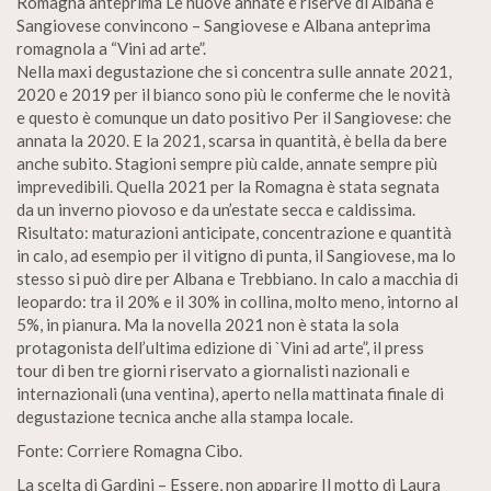
Romagna anteprima Le nuove annate e riserve di Albana e
Sangiovese convincono – Sangiovese e Albana anteprima
romagnola a “Vini ad arte”.
Nella maxi degustazione che si concentra sulle annate 2021,
2020 e 2019 per il bianco sono più le conferme che le novità
e questo è comunque un dato positivo Per il Sangiovese: che
annata la 2020. E la 2021, scarsa in quantità, è bella da bere
anche subito. Stagioni sempre più calde, annate sempre più
imprevedibili. Quella 2021 per la Romagna è stata segnata
da un inverno piovoso e da un’estate secca e caldissima.
Risultato: maturazioni anticipate, concentrazione e quantità
in calo, ad esempio per il vitigno di punta, il Sangiovese, ma lo
stesso si può dire per Albana e Trebbiano. In calo a macchia di
leopardo: tra il 20% e il 30% in collina, molto meno, intorno al
5%, in pianura. Ma la novella 2021 non è stata la sola
protagonista dell’ultima edizione di `Vini ad arte”, il press
tour di ben tre giorni riservato a giornalisti nazionali e
internazionali (una ventina), aperto nella mattinata finale di
degustazione tecnica anche alla stampa locale.
Fonte: Corriere Romagna Cibo.
La scelta di Gardini – Essere, non apparire Il motto di Laura