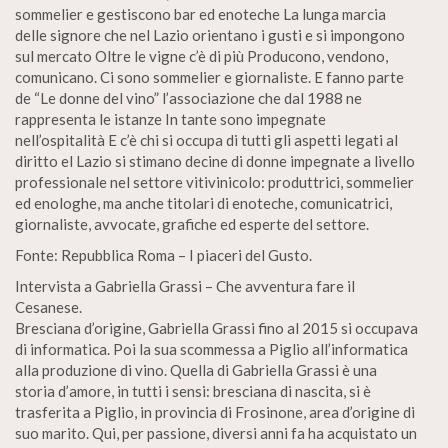
sommelier e gestiscono bar ed enoteche La lunga marcia
delle signore che nel Lazio orientano i gusti e si impongono
sul mercato Oltre le vigne c’è di più Producono, vendono,
comunicano. Ci sono sommelier e giornaliste. E fanno parte
de “Le donne del vino” l’associazione che dal 1988 ne
rappresenta le istanze In tante sono impegnate
nell’ospitalità E c’è chi si occupa di tutti gli aspetti legati al
diritto el Lazio si stimano decine di donne impegnate a livello
professionale nel settore vitivinicolo: produttrici, sommelier
ed enologhe, ma anche titolari di enoteche, comunicatrici,
giornaliste, avvocate, grafiche ed esperte del settore.
Fonte: Repubblica Roma – I piaceri del Gusto.
Intervista a Gabriella Grassi – Che avventura fare il
Cesanese.
Bresciana d’origine, Gabriella Grassi fino al 2015 si occupava
di informatica. Poi la sua scommessa a Piglio all’informatica
alla produzione di vino. Quella di Gabriella Grassi è una
storia d’amore, in tutti i sensi: bresciana di nascita, si è
trasferita a Piglio, in provincia di Frosinone, area d’origine di
suo marito. Qui, per passione, diversi anni fa ha acquistato un