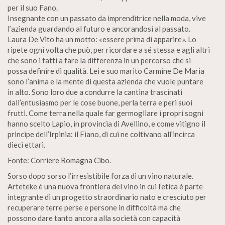
per il suo Fano.
Insegnante con un passato da imprenditrice nella moda, vive
l’azienda guardando al futuro e ancorandosi al passato.
Laura De Vito ha un motto: «essere prima di apparire». Lo
ripete ogni volta che può, per ricordare a sé stessa e agli altri
che sono i fatti a fare la differenza in un percorso che si
possa definire di qualità. Lei e suo marito Carmine De Maria
sono l’anima e la mente di questa azienda che vuole puntare
in alto. Sono loro due a condurre la cantina trascinati
dall’entusiasmo per le cose buone, perla terra e peri suoi
frutti. Come terra nella quale far germogliare i propri sogni
hanno scelto Lapio, in provincia di Avellino, e come vitigno il
principe dell’Irpinia: il Fiano, di cui ne coltivano all’incirca
dieci ettari.
Fonte: Corriere Romagna Cibo.
Sorso dopo sorso l’irresistibile forza di un vino naturale.
Arteteke è una nuova frontiera del vino in cui l’etica è parte
integrante di un progetto straordinario nato e cresciuto per
recuperare terre perse e persone in difficoltà ma che
possono dare tanto ancora alla società con capacità