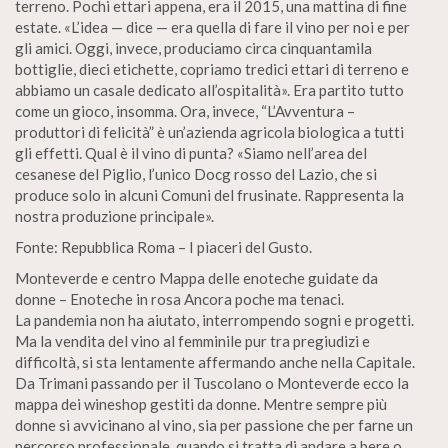
terreno. Pochi ettari appena, era il 2015, una mattina di fine
estate. «L’idea — dice — era quella di fare il vino per noi e per
gli amici. Oggi, invece, produciamo circa cinquantamila
bottiglie, dieci etichette, copriamo tredici ettari di terreno e
abbiamo un casale dedicato all’ospitalità». Era partito tutto
come un gioco, insomma. Ora, invece, “L’Avventura –
produttori di felicità” è un’azienda agricola biologica a tutti
gli effetti. Qual è il vino di punta? «Siamo nell’area del
cesanese del Piglio, l’unico Docg rosso del Lazio, che si
produce solo in alcuni Comuni del frusinate. Rappresenta la
nostra produzione principale».
Fonte: Repubblica Roma – I piaceri del Gusto.
Monteverde e centro Mappa delle enoteche guidate da
donne – Enoteche in rosa Ancora poche ma tenaci.
La pandemia non ha aiutato, interrompendo sogni e progetti.
Ma la vendita del vino al femminile pur tra pregiudizi e
difficoltà, si sta lentamente affermando anche nella Capitale.
Da Trimani passando per il Tuscolano o Monteverde ecco la
mappa dei wineshop gestiti da donne. Mentre sempre più
donne si avvicinano al vino, sia per passione che per farne un
percorso professionale, quando si tratta di andare a bere o