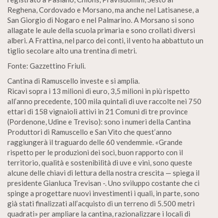
Reghena, Cordovado e Morsano, ma anche nel Latisanese, a
San Giorgio di Nogaro e nel Palmarino. A Morsano si sono
allagate le aule della scuola primaria e sono crollati diversi
alberi. A Frattina, nel parco dei conti, il vento ha abbattuto un
tiglio secolare alto una trentina di metri.
Fonte: Gazzettino Friuli.
Cantina di Ramuscello investe e si amplia.
Ricavi sopra i 13 milioni di euro, 3,5 milioni in più rispetto
all’anno precedente, 100 mila quintali di uve raccolte nei 750
ettari di 158 vignaioli attivi in 21 Comuni di tre province
(Pordenone, Udine e Treviso): sono i numeri della Cantina
Produttori di Ramuscello e San Vito che quest’anno
raggiungerà il traguardo delle 60 vendemmie. «Grande
rispetto per le produzioni dei soci, buon rapporto con il
territorio, qualità e sostenibilità di uve e vini, sono queste
alcune delle chiavi di lettura della nostra crescita — spiega il
presidente Gianluca Trevisan -. Uno sviluppo costante che ci
spinge a progettare nuovi investimenti i quali, in parte, sono
già stati finalizzati all’acquisto di un terreno di 5.500 metri
quadrati» per ampliare la cantina, razionalizzare i locali di