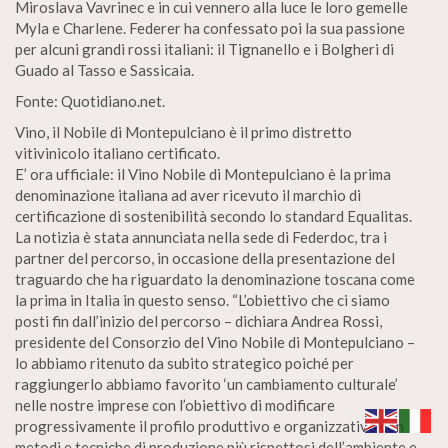
Miroslava Vavrinec e in cui vennero alla luce le loro gemelle
Myla e Charlene. Federer ha confessato poi la sua passione
per alcuni grandi rossi italiani: il Tignanello e i Bolgheri di
Guado al Tasso e Sassicaia.
Fonte: Quotidiano.net.
Vino, il Nobile di Montepulciano è il primo distretto
vitivinicolo italiano certificato.
E’ ora ufficiale: il Vino Nobile di Montepulciano è la prima
denominazione italiana ad aver ricevuto il marchio di
certificazione di sostenibilità secondo lo standard Equalitas.
La notizia è stata annunciata nella sede di Federdoc, tra i
partner del percorso, in occasione della presentazione del
traguardo che ha riguardato la denominazione toscana come
la prima in Italia in questo senso. “L’obiettivo che ci siamo
posti fin dall’inizio del percorso – dichiara Andrea Rossi,
presidente del Consorzio del Vino Nobile di Montepulciano –
lo abbiamo ritenuto da subito strategico poiché per
raggiungerlo abbiamo favorito ‘un cambiamento culturale’
nelle nostre imprese con l’obiettivo di modificare
progressivamente il profilo produttivo e organizzativo con
metodi e tecniche di produzione più rispettosi dell’ambiente e