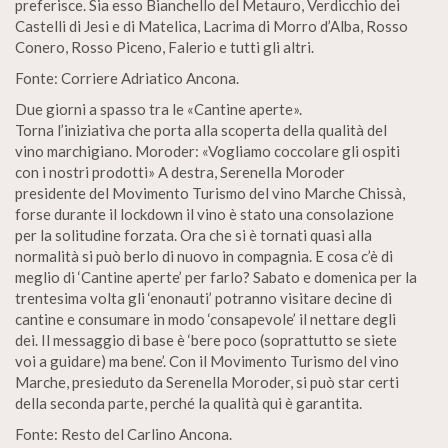
preferisce. Sia esso Bianchello del Metauro, Verdicchio dei
Castelli di Jesi e di Matelica, Lacrima di Morro d’Alba, Rosso
Conero, Rosso Piceno, Falerio e tutti gli altri.
Fonte: Corriere Adriatico Ancona.
Due giorni a spasso tra le «Cantine aperte».
Torna l’iniziativa che porta alla scoperta della qualità del
vino marchigiano. Moroder: «Vogliamo coccolare gli ospiti
con i nostri prodotti» A destra, Serenella Moroder
presidente del Movimento Turismo del vino Marche Chissà,
forse durante il lockdown il vino è stato una consolazione
per la solitudine forzata. Ora che si è tornati quasi alla
normalità si può berlo di nuovo in compagnia. E cosa c’è di
meglio di ‘Cantine aperte’ per farlo? Sabato e domenica per la
trentesima volta gli ‘enonauti’ potranno visitare decine di
cantine e consumare in modo ‘consapevole’ il nettare degli
dei. Il messaggio di base è ‘bere poco (soprattutto se siete
voi a guidare) ma bene’. Con il Movimento Turismo del vino
Marche, presieduto da Serenella Moroder, si può star certi
della seconda parte, perché la qualità qui è garantita.
Fonte: Resto del Carlino Ancona.