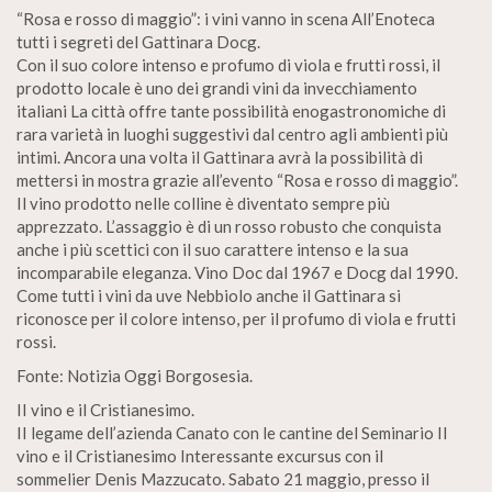
“Rosa e rosso di maggio”: i vini vanno in scena All’Enoteca
tutti i segreti del Gattinara Docg.
Con il suo colore intenso e profumo di viola e frutti rossi, il
prodotto locale è uno dei grandi vini da invecchiamento
italiani La città offre tante possibilità enogastronomiche di
rara varietà in luoghi suggestivi dal centro agli ambienti più
intimi. Ancora una volta il Gattinara avrà la possibilità di
mettersi in mostra grazie all’evento “Rosa e rosso di maggio”.
Il vino prodotto nelle colline è diventato sempre più
apprezzato. L’assaggio è di un rosso robusto che conquista
anche i più scettici con il suo carattere intenso e la sua
incomparabile eleganza. Vino Doc dal 1967 e Docg dal 1990.
Come tutti i vini da uve Nebbiolo anche il Gattinara si
riconosce per il colore intenso, per il profumo di viola e frutti
rossi.
Fonte: Notizia Oggi Borgosesia.
II vino e il Cristianesimo.
II legame dell’azienda Canato con le cantine del Seminario II
vino e il Cristianesimo Interessante excursus con il
sommelier Denis Mazzucato. Sabato 21 maggio, presso il