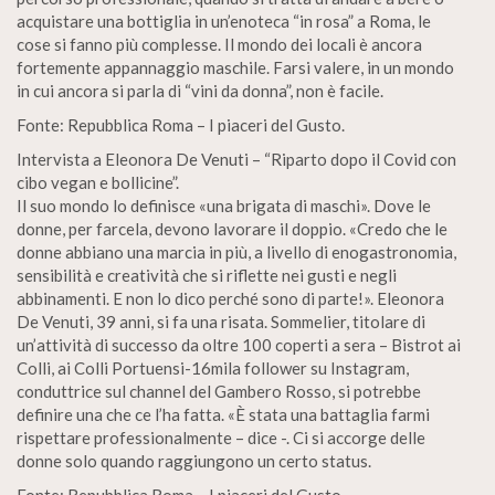
acquistare una bottiglia in un’enoteca “in rosa” a Roma, le
cose si fanno più complesse. Il mondo dei locali è ancora
fortemente appannaggio maschile. Farsi valere, in un mondo
in cui ancora si parla di “vini da donna”, non è facile.
Fonte: Repubblica Roma – I piaceri del Gusto.
Intervista a Eleonora De Venuti – “Riparto dopo il Covid con
cibo vegan e bollicine”.
Il suo mondo lo definisce «una brigata di maschi». Dove le
donne, per farcela, devono lavorare il doppio. «Credo che le
donne abbiano una marcia in più, a livello di enogastronomia,
sensibilità e creatività che si riflette nei gusti e negli
abbinamenti. E non lo dico perché sono di parte!». Eleonora
De Venuti, 39 anni, si fa una risata. Sommelier, titolare di
un’attività di successo da oltre 100 coperti a sera – Bistrot ai
Colli, ai Colli Portuensi-16mila follower su Instagram,
conduttrice sul channel del Gambero Rosso, si potrebbe
definire una che ce l’ha fatta. «È stata una battaglia farmi
rispettare professionalmente – dice -. Ci si accorge delle
donne solo quando raggiungono un certo status.