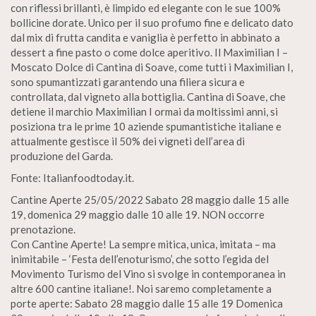
con riflessi brillanti, è limpido ed elegante con le sue 100%
bollicine dorate. Unico per il suo profumo fine e delicato dato
dal mix di frutta candita e vaniglia è perfetto in abbinato a
dessert a fine pasto o come dolce aperitivo. Il Maximilian I –
Moscato Dolce di Cantina di Soave, come tutti i Maximilian I,
sono spumantizzati garantendo una filiera sicura e
controllata, dal vigneto alla bottiglia. Cantina di Soave, che
detiene il marchio Maximilian I ormai da moltissimi anni, si
posiziona tra le prime 10 aziende spumantistiche italiane e
attualmente gestisce il 50% dei vigneti dell’area di
produzione del Garda.
Fonte: Italianfoodtoday.it.
Cantine Aperte 25/05/2022 Sabato 28 maggio dalle 15 alle
19, domenica 29 maggio dalle 10 alle 19. NON occorre
prenotazione.
Con Cantine Aperte! La sempre mitica, unica, imitata – ma
inimitabile – ‘Festa dell’enoturismo’, che sotto l’egida del
Movimento Turismo del Vino si svolge in contemporanea in
altre 600 cantine italiane!. Noi saremo completamente a
porte aperte: Sabato 28 maggio dalle 15 alle 19 Domenica