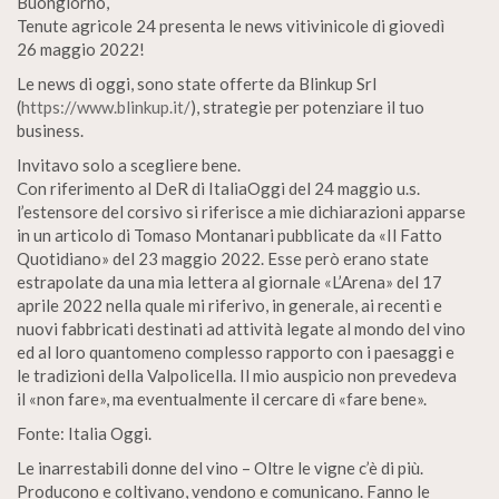
Buongiorno,
Tenute agricole 24 presenta le news vitivinicole di giovedì
26 maggio 2022!
Le news di oggi, sono state offerte da Blinkup Srl
(
https://www.blinkup.it/
), strategie per potenziare il tuo
business.
Invitavo solo a scegliere bene.
Con riferimento al DeR di ItaliaOggi del 24 maggio u.s.
l’estensore del corsivo si riferisce a mie dichiarazioni apparse
in un articolo di Tomaso Montanari pubblicate da «Il Fatto
Quotidiano» del 23 maggio 2022. Esse però erano state
estrapolate da una mia lettera al giornale «L’Arena» del 17
aprile 2022 nella quale mi riferivo, in generale, ai recenti e
nuovi fabbricati destinati ad attività legate al mondo del vino
ed al loro quantomeno complesso rapporto con i paesaggi e
le tradizioni della Valpolicella. Il mio auspicio non prevedeva
il «non fare», ma eventualmente il cercare di «fare bene».
Fonte: Italia Oggi.
Le inarrestabili donne del vino – Oltre le vigne c’è di più.
Producono e coltivano, vendono e comunicano. Fanno le