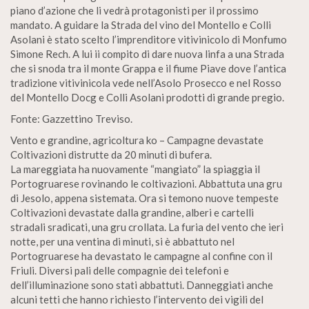
piano d’azione che li vedrà protagonisti per il prossimo
mandato. A guidare la Strada del vino del Montello e Colli
Asolani è stato scelto l’imprenditore vitivinicolo di Monfumo
Simone Rech. A lui ii compito di dare nuova linfa a una Strada
che si snoda tra il monte Grappa e il fiume Piave dove l’antica
tradizione vitivinicola vede nell’Asolo Prosecco e nel Rosso
del Montello Docg e Colli Asolani prodotti di grande pregio.
Fonte: Gazzettino Treviso.
Vento e grandine, agricoltura ko – Campagne devastate
Coltivazioni distrutte da 20 minuti di bufera.
La mareggiata ha nuovamente “mangiato” la spiaggia il
Portogruarese rovinando le coltivazioni. Abbattuta una gru
di Jesolo, appena sistemata. Ora si temono nuove tempeste
Coltivazioni devastate dalla grandine, alberi e cartelli
stradali sradicati, una gru crollata. La furia del vento che ieri
notte, per una ventina di minuti, si è abbattuto nel
Portogruarese ha devastato le campagne al confine con il
Friuli. Diversi pali delle compagnie dei telefoni e
dell’illuminazione sono stati abbattuti. Danneggiati anche
alcuni tetti che hanno richiesto l’intervento dei vigili del