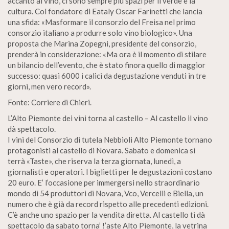
accanto al vino, ci sono sempre più spazi per il verde e la
cultura. Col fondatore di Eataly Oscar Farinetti che lancia
una sfida: «Masformare il consorzio del Freisa nel primo
consorzio italiano a produrre solo vino biologico». Una
proposta che Marina Zopegni, presidente del consorzio,
prenderà in considerazione: «Ma ora è il momento di stilare
un bilancio dell’evento, che è stato finora quello di maggior
successo: quasi 6000 i calici da degustazione venduti in tre
giorni, men vero record».
Fonte: Corriere di Chieri.
L’Alto Piemonte dei vini torna al castello – Al castello il vino
dà spettacolo.
I vini del Consorzio di tutela Nebbioli Alto Piemonte tornano
protagonisti al castello di Novara. Sabato e domenica si
terrà «Taste», che riserva la terza giornata, lunedì, a
giornalisti e operatori. I biglietti per le degustazioni costano
20 euro. E’ l’occasione per immergersi nello straordinario
mondo di 54 produttori di Novara, Vco, Vercelli e Biella, un
numero che è già da record rispetto alle precedenti edizioni.
C’è anche uno spazio per la vendita diretta. Al castello ti dà
spettacolo da sabato torna’ !’aste Alto Piemonte, la vetrina