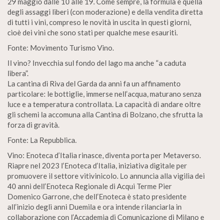
29 maggio dalle 10 alle 19. Come sempre, la formula è quella
degli assaggi liberi (con moderazione) e della vendita diretta
di tutti i vini, compreso le novità in uscita in questi giorni,
cioè dei vini che sono stati per qualche mese esauriti.
Fonte: Movimento Turismo Vino.
Il vino? Invecchia sul fondo del lago ma anche “a caduta
libera”.
La cantina di Riva del Garda da anni fa un affinamento
particolare: le bottiglie, immerse nell’acqua, maturano senza
luce e a temperatura controllata. La capacità di andare oltre
gli schemi la accomuna alla Cantina di Bolzano, che sfrutta la
forza di gravità.
Fonte: La Repubblica.
Vino: Enoteca d’Italia rinasce, diventa porta per Metaverso.
Riapre nel 2023 l’Enoteca d’Italia, iniziativa digitale per
promuovere il settore vitivinicolo. Lo annuncia alla vigilia dei
40 anni dell’Enoteca Regionale di Acqui Terme Pier
Domenico Garrone, che dell’Enoteca è stato presidente
all’inizio degli anni Duemila e ora intende rilanciarla in
collaborazione con l’Accademia di Comunicazione di Milano e