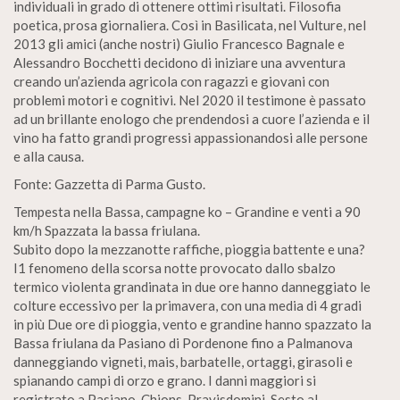
individuali in grado di ottenere ottimi risultati. Filosofia
poetica, prosa giornaliera. Così in Basilicata, nel Vulture, nel
2013 gli amici (anche nostri) Giulio Francesco Bagnale e
Alessandro Bocchetti decidono di iniziare una avventura
creando un’azienda agricola con ragazzi e giovani con
problemi motori e cognitivi. Nel 2020 il testimone è passato
ad un brillante enologo che prendendosi a cuore l’azienda e il
vino ha fatto grandi progressi appassionandosi alle persone
e alla causa.
Fonte: Gazzetta di Parma Gusto.
Tempesta nella Bassa, campagne ko – Grandine e venti a 90
km/h Spazzata la bassa friulana.
Subito dopo la mezzanotte raffiche, pioggia battente e una?
I1 fenomeno della scorsa notte provocato dallo sbalzo
termico violenta grandinata in due ore hanno danneggiato le
colture eccessivo per la primavera, con una media di 4 gradi
in più Due ore di pioggia, vento e grandine hanno spazzato la
Bassa friulana da Pasiano di Pordenone fino a Palmanova
danneggiando vigneti, mais, barbatelle, ortaggi, girasoli e
spianando campi di orzo e grano. I danni maggiori si
registrato a Pasiano, Chions, Pravisdomini, Sesto al