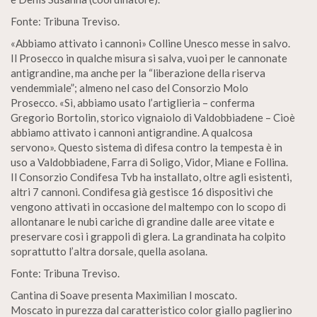
Fonte: Tribuna Treviso.
«Abbiamo attivato i cannoni» Colline Unesco messe in salvo.
Il Prosecco in qualche misura si salva, vuoi per le cannonate
antigrandine, ma anche per la “liberazione della riserva
vendemmiale”; almeno nel caso del Consorzio Molo
Prosecco. «Sì, abbiamo usato l’artiglieria – conferma
Gregorio Bortolin, storico vignaiolo di Valdobbiadene – Cioè
abbiamo attivato i cannoni antigrandine. A qualcosa
servono». Questo sistema di difesa contro la tempesta è in
uso a Valdobbiadene, Farra di Soligo, Vidor, Miane e Follina.
Il Consorzio Condifesa Tvb ha installato, oltre agli esistenti,
altri 7 cannoni. Condifesa già gestisce 16 dispositivi che
vengono attivati in occasione del maltempo con lo scopo di
allontanare le nubi cariche di grandine dalle aree vitate e
preservare così i grappoli di glera. La grandinata ha colpito
soprattutto l’altra dorsale, quella asolana.
Fonte: Tribuna Treviso.
Cantina di Soave presenta Maximilian I moscato.
Moscato in purezza dal caratteristico color giallo paglierino