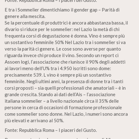
Fonte: Repubblica Roma – I piaceri del Gusto.
E tra i Sommelier dimentichiamo il gender gap – Parità di
genere alla mescita.
Se la percentuale di produttrici è ancora abbastanza bassa, il
divario si riduce per le sommelier: nel Lazio la metà di chi
frequenta corsi di degustazione è donna. Vino è sempre più
un sostantivo femminile 50% Nel Lazio tra i sommelier si va
verso la parità ci genere. Le cose sono averse per quanto
riguarda invece chi produce il vino. Secondo un report ci
Assoen logi, l’associazione che riunisce il 90% degli addetti
ai lavori meno dell’U% tra i 4.950 iscritti sono dome:
precisamente 539. L vino è sempre più un sostantivo
femminile. Negli ultimi anni, la presenza di donne tra i tanti
corsi proposti – sia quelli professionali che amatoriali – è in
grande crescita. Stando ai dati dell’Ais – l’associazione
italiana sommelier – a livello nazionale circa il 35% delle
persone in cerca di occasioni di formazione professionale
come sommelier sono donne. Nel Lazio, i numeri sono ancora
più elevati e arrivano al 50%.
Fonte: Repubblica Roma – I piaceri del Gusto.