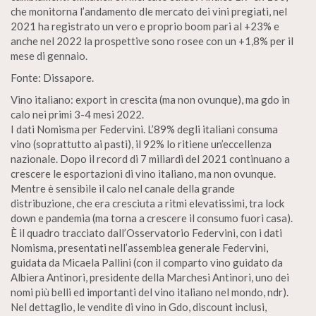
che monitorna l’andamento dle mercato dei vini pregiati, nel
2021 ha registrato un vero e proprio boom pari al +23% e
anche nel 2022 la prospettive sono rosee con un +1,8% per il
mese di gennaio.
Fonte: Dissapore.
Vino italiano: export in crescita (ma non ovunque), ma gdo in
calo nei primi 3-4 mesi 2022.
I dati Nomisma per Federvini. L’89% degli italiani consuma
vino (soprattutto ai pasti), il 92% lo ritiene un’eccellenza
nazionale. Dopo il record di 7 miliardi del 2021 continuano a
crescere le esportazioni di vino italiano, ma non ovunque.
Mentre è sensibile il calo nel canale della grande
distribuzione, che era cresciuta a ritmi elevatissimi, tra lock
down e pandemia (ma torna a crescere il consumo fuori casa).
È il quadro tracciato dall’Osservatorio Federvini, con i dati
Nomisma, presentati nell’assemblea generale Federvini,
guidata da Micaela Pallini (con il comparto vino guidato da
Albiera Antinori, presidente della Marchesi Antinori, uno dei
nomi più belli ed importanti del vino italiano nel mondo, ndr).
Nel dettaglio, le vendite di vino in Gdo, discount inclusi,