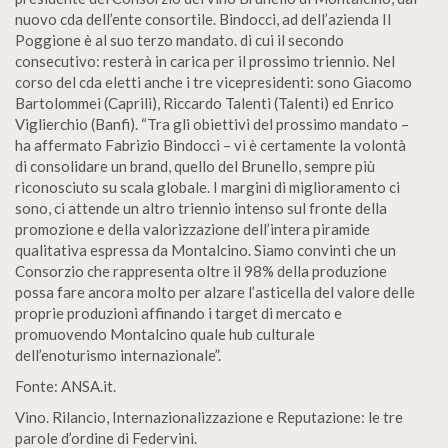
nuovo cda dell’ente consortile. Bindocci, ad dell’azienda Il
Poggione è al suo terzo mandato. di cui il secondo
consecutivo: resterà in carica per il prossimo triennio. Nel
corso del cda eletti anche i tre vicepresidenti: sono Giacomo
Bartolommei (Caprili), Riccardo Talenti (Talenti) ed Enrico
Viglierchio (Banfi). “Tra gli obiettivi del prossimo mandato –
ha affermato Fabrizio Bindocci – vi è certamente la volontà
di consolidare un brand, quello del Brunello, sempre più
riconosciuto su scala globale. I margini di miglioramento ci
sono, ci attende un altro triennio intenso sul fronte della
promozione e della valorizzazione dell’intera piramide
qualitativa espressa da Montalcino. Siamo convinti che un
Consorzio che rappresenta oltre il 98% della produzione
possa fare ancora molto per alzare l’asticella del valore delle
proprie produzioni affinando i target di mercato e
promuovendo Montalcino quale hub culturale
dell’enoturismo internazionale”.
Fonte: ANSA.it.
Vino. Rilancio, Internazionalizzazione e Reputazione: le tre
parole d’ordine di Federvini.