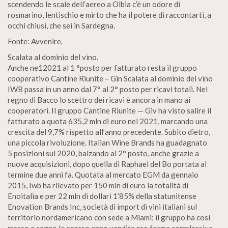
scendendo le scale dell’aereo a Olbia c’è un odore di
rosmarino, lentischio e mirto che ha il potere di raccontarti, a
occhi chiusi, che sei in Sardegna.
Fonte: Avvenire.
Scalata al dominio del vino.
Anche ne12021 al 1 °posto per fatturato resta il gruppo
cooperativo Cantine Riunite – Gin Scalata al dominio del vino
IWB passa in un anno dal 7° al 2° posto per ricavi totali. Nel
regno di Bacco lo scettro dei ricavi è ancora in mano ai
cooperatori. Il gruppo Cantine Riunite — Giv ha visto salire il
fatturato a quota 635,2 mln di euro nel 2021, marcando una
crescita del 9,7% rispetto all’anno precedente. Subito dietro,
una piccola rivoluzione. Italian Wine Brands ha guadagnato
5 posizioni sul 2020, balzando al 2° posto, anche grazie a
nuove acquisizioni, dopo quella di Raphael del Bo portata al
termine due anni fa. Quotata al mercato EGM da gennaio
2015, Iwb ha rilevato per 150 mln di euro la totalità di
Enoitalia e per 22 mln di dollari 1’85% della statunitense
Enovation Brands Inc, società di import di vini italiani sul
territorio nordamericano con sede a Miami; il gruppo ha così