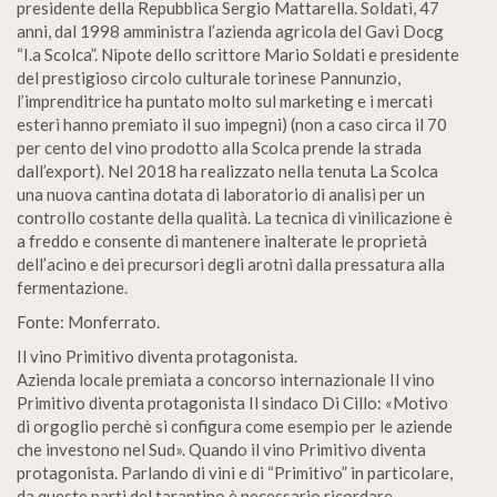
presidente della Repubblica Sergio Mattarella. Soldati, 47
anni, dal 1998 amministra l’azienda agricola del Gavi Docg
“I.a Scolca”. Nipote dello scrittore Mario Soldati e presidente
del prestigioso circolo culturale torinese Pannunzio,
l’imprenditrice ha puntato molto sul marketing e i mercati
esteri hanno premiato il suo impegni) (non a caso circa il 70
per cento del vino prodotto alla Scolca prende la strada
dall’export). Nel 2018 ha realizzato nella tenuta La Scolca
una nuova cantina dotata di laboratorio di analisi per un
controllo costante della qualità. La tecnica di vinilicazione è
a freddo e consente di mantenere inalterate le proprietà
dell’acino e dei precursori degli arotni dalla pressatura alla
fermentazione.
Fonte: Monferrato.
Il vino Primitivo diventa protagonista.
Azienda locale premiata a concorso internazionale Il vino
Primitivo diventa protagonista Il sindaco Di Cillo: «Motivo
di orgoglio perchè si configura come esempio per le aziende
che investono nel Sud». Quando il vino Primitivo diventa
protagonista. Parlando di vini e di “Primitivo” in particolare,
da queste parti del tarantino è necessario ricordare