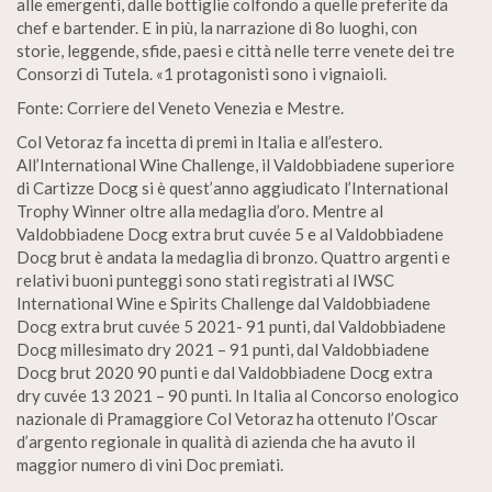
alle emergenti, dalle bottiglie colfondo a quelle preferite da
chef e bartender. E in più, la narrazione di 8o luoghi, con
storie, leggende, sfide, paesi e città nelle terre venete dei tre
Consorzi di Tutela. «1 protagonisti sono i vignaioli.
Fonte: Corriere del Veneto Venezia e Mestre.
Col Vetoraz fa incetta di premi in Italia e all’estero.
All’International Wine Challenge, il Valdobbiadene superiore
di Cartizze Docg si è quest’anno aggiudicato l’International
Trophy Winner oltre alla medaglia d’oro. Mentre al
Valdobbiadene Docg extra brut cuvée 5 e al Valdobbiadene
Docg brut è andata la medaglia di bronzo. Quattro argenti e
relativi buoni punteggi sono stati registrati al IWSC
International Wine e Spirits Challenge dal Valdobbiadene
Docg extra brut cuvée 5 2021- 91 punti, dal Valdobbiadene
Docg millesimato dry 2021 – 91 punti, dal Valdobbiadene
Docg brut 2020 90 punti e dal Valdobbiadene Docg extra
dry cuvée 13 2021 – 90 punti. In Italia al Concorso enologico
nazionale di Pramaggiore Col Vetoraz ha ottenuto l’Oscar
d’argento regionale in qualità di azienda che ha avuto il
maggior numero di vini Doc premiati.