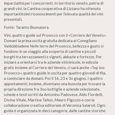
imparzialità per i concorrenti. In territorio veneto, patria di
grandi vini, la Cantina cooperativa di Lizzano ha ottenuto
importantissimi riconoscimenti per l’elevata qualità dei vini
presentati.
Fonte: Taranto Buonasera.
Vini, quattro guide sul Prosecco con il «Corriere del Veneto».
Domani la prima uscita gratuita dedicata al Conegliano
Valdobbiadene Nelle terre del Prosecco, bellezza e gusto si
fondono in un viaggio alla scoperta di cantine e piccoli
borghi tra terrazzamenti e vigneti, abbazie e fortezze. Per
iniziare a orientarsi tra le aziende vitivinicole, in edicola
gratis insieme al Corriere del Veneto, ci sarà anche «Top ioo
Prosecco», quattro guide in uscita per quattro giovedì di fila,
a cominciare da domani. Poi il 16, 23 e 3o giugno. I quattro
appuntamenti, insieme, diventano una bussola per trovare la
propria direzione fra 3oo bottiglie e aziende selezionate,
schede e testi scritti da Antonino Padovese, Aldo Fiordelli,
Divina Vitale, Martina Talion, Mauro Pigozzo e con la
collaborazione creativa editoriale di Veronica Salaroli. Ogni
guida è organizzata in dieci categorie, dalle cantine storiche