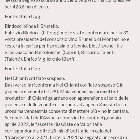
messo a segno lo scorso anno vendite pro forma complessive
per 423,6 mln di euro.
Fonte: Italia Oggi.
Bindocci blinda il Brunello.
Fabrizio Bindocci (Il Poggione) è stato confermato per la 3°
volta presidente del consorzio vino Brunello di Montalcino e
resterà in carica per il prossimo triennio. Eletti anche i tre
vice: Giacomo Bartolommei (Caprili), Riccardo Talenti
(Talenti), Enrico Viglierchio (Banfi).
Fonte: Italia Oggi.
Nel Chianti col flato sospeso.
Basi verso la riconferma Nel Chianti col flato sospeso Giù
giacenze e vendite (-15%). Mala vendemmia promette. I
produttori di Chianti guardano con apprensione al calo delle
giacenze e delle vendite e sperano, ad appena 3 mesi, che la
prossima vendemmia consenta di mettere più vino in cantina.
Secondo i dati dell’Associazione vini toscani, nel gennaio-
aprile 2022, le fascette rilasciate da Valoritalia
corrispondono a oltre 29 min di bottiglie, in calo del
15%rispetto al 2021. L’intero 2021 ha segnato un record di