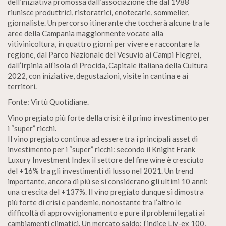
dell’iniziativa promossa dall’associazione che dal 1988
riunisce produttrici, ristoratrici, enotecarie, sommelier,
giornaliste. Un percorso itinerante che toccherà alcune tra le
aree della Campania maggiormente vocate alla
vitivinicoltura, in quattro giorni per vivere e raccontare la
regione, dal Parco Nazionale del Vesuvio ai Campi Flegrei,
dall’Irpinia all’isola di Procida, Capitale italiana della Cultura
2022, con iniziative, degustazioni, visite in cantina e ai
territori.
Fonte: Virtù Quotidiane.
Vino pregiato più forte della crisi: è il primo investimento per
i “super” ricchi.
Il vino pregiato continua ad essere tra i principali asset di
investimento per i “super” ricchi: secondo il Knight Frank
Luxury Investment Index il settore del fine wine è cresciuto
del +16% tra gli investimenti di lusso nel 2021. Un trend
importante, ancora di più se si considerano gli ultimi 10 anni:
una crescita del +137%. Il vino pregiato dunque si dimostra
più forte di crisi e pandemie, nonostante tra l’altro le
difficoltà di approvvigionamento e pure il problemi legati ai
cambiamenti climatici. Un mercato saldo: l’indice Liv-ex 100,