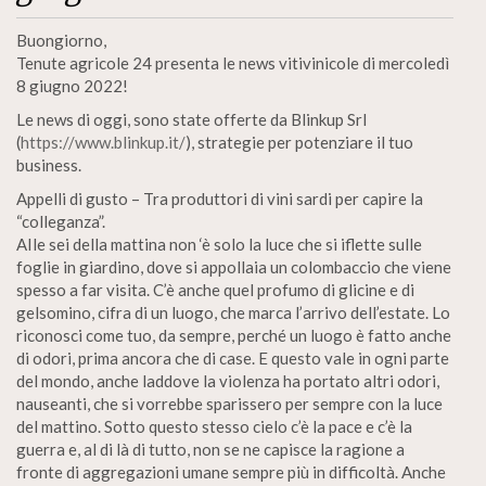
Buongiorno,
Tenute agricole 24 presenta le news vitivinicole di mercoledì
8 giugno 2022!
Le news di oggi, sono state offerte da Blinkup Srl
(
https://www.blinkup.it/
), strategie per potenziare il tuo
business.
Appelli di gusto – Tra produttori di vini sardi per capire la
“colleganza”.
AIle sei della mattina non ‘è solo la luce che si iflette sulle
foglie in giardino, dove si appollaia un colombaccio che viene
spesso a far visita. C’è anche quel profumo di glicine e di
gelsomino, cifra di un luogo, che marca l’arrivo dell’estate. Lo
riconosci come tuo, da sempre, perché un luogo è fatto anche
di odori, prima ancora che di case. E questo vale in ogni parte
del mondo, anche laddove la violenza ha portato altri odori,
nauseanti, che si vorrebbe sparissero per sempre con la luce
del mattino. Sotto questo stesso cielo c’è la pace e c’è la
guerra e, al di là di tutto, non se ne capisce la ragione a
fronte di aggregazioni umane sempre più in difficoltà. Anche