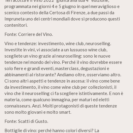
Terracotta e il Vino 2022” giunta alla sua 4° edizione,
programmata nei giorni 4 e 5 giugno in quel meraviglioso e
scenico contesto della Certosa di Firenze, a due passi da
Impruneta uno dei centri mondiali dove si producono questi
contenitori.
Fonte: Corriere del Vino.
Vino e tendenze: investimento, wine club, neuroselling.
Investite in vini, vi associate a un lussuoso wine club,
scegliete un vino grazie al neuroselling: sono le nuove
tendenze nel mondo del vino. Perché il vino dovrebbe essere
solo fiere e grandi eventi, masterclass, degustazioni e
abbinamenti al ristorante? Andiamo oltre, osserviamo altro.
Ci sono altri aspetti e tendenze in ascesa: il vino come bene
da investimento, il vino come wine club per collezionisti, il
vino che il neuroselling ci fa scegliere istintivamente. E non è
materia, come qualcuno immagina, per maturi ed eletti
connaisseurs. Anzi. Molti protagonisti di queste tendenze
sono molto giovani e molto smart.
Fonte: Scatti di Gusto.
Bottiglie di vino: perché hanno colori diversi? La