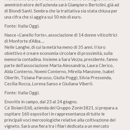
amministratore dell’azienda sarà Giampiero Bertolini, già ad
di Biondi Santi. Sembra che la trattativa sia stata chiusa per
una cifra che si aggira sui 50 min di euro.
Fonte: Italia Oggi.
Nasce «L’anello forte», associazione di 14 donne viticoltrici
di Monforte d’Alba….
Nelle Langhe, di cui la metà ha meno di 35 anni. Il loro
obiettivo è creare economia circolare di prossimità, sulla
memoria contadina. Insieme a Sara Vezza, presidente, fanno
parte dell’associazione Marta Alessandria, Laura Clerico,
Alda Conterno, Noemi Conterno, Mirella Manzone, Isabel
Oberlin, Tiziana Parusso, Giulia Poggi, Silvia Pressenda,
Cecilia Rocca, Lorena Sanso e Giuliana Viberti.
Fonte: Italia Oggi.
Enovitis in campo, dal 23 al 24 giugno.
Ca’ Bolani (Ud), azienda del Gruppo Zonin1821, si prepara a
ospitare 160 espositori in rappresentanza di tutte le
principali voci merceologiche relative alla coltivazione del
vigneto. Sarà una fiera tra i filari dedicata a un mercato