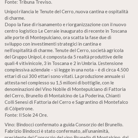
Fonte: Tribuna Treviso.
Unipol rilancia le Tenute del Cerro, nuova cantina e ospitalità
di charme.
Dopo la fase di risanamento e riorganizzazione con il nuovo
centro logistico Le Cerraie inaugurato di recente in Toscana
alle porte di Montepulciano, ora scatta la fase due di
sviluppo con investimenti strategici in cantina e
nell’ospitalità di charme. Tenute del Cerro, società agricola
del Gruppo Unipol, è composta da 5 realtà produttive delle
quali 4 vitivinicole, 3 in Toscana e 2 in Umbria. L’estensione
complessiva aziendale – si legge in una nota – è di circa 4.500
ettari di cui 300 ettari sono vitati. La produzione annuale si
attesta nel complesso su 1,5 milioni di bottiglie, con le
denominazioni del Vino Nobile di Montepulciano di Fattoria
del Cerro, Brunello di Montalcino de La Poderina, Chianti
Colli Senesi di Fattoria del Cerro e Sagrantino di Montefalco
di Còlpetrone.
Fonte: Il Sole 24 Ore.
Vino: Bindocci confermato a guida Consorzio del Brunello.
Fabrizio Bindocci è stato confermato, all’unanimità,
presidente del Consorzio del vino Brunello di Montalcino, dal