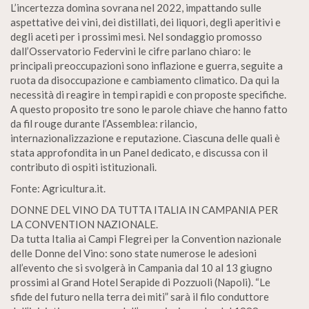
L’incertezza domina sovrana nel 2022, impattando sulle
aspettative dei vini, dei distillati, dei liquori, degli aperitivi e
degli aceti per i prossimi mesi. Nel sondaggio promosso
dall’Osservatorio Federvini le cifre parlano chiaro: le
principali preoccupazioni sono inflazione e guerra, seguite a
ruota da disoccupazione e cambiamento climatico. Da qui la
necessità di reagire in tempi rapidi e con proposte specifiche.
A questo proposito tre sono le parole chiave che hanno fatto
da fil rouge durante l’Assemblea: rilancio,
internazionalizzazione e reputazione. Ciascuna delle quali è
stata approfondita in un Panel dedicato, e discussa con il
contributo di ospiti istituzionali.
Fonte: Agricultura.it.
DONNE DEL VINO DA TUTTA ITALIA IN CAMPANIA PER
LA CONVENTION NAZIONALE.
Da tutta Italia ai Campi Flegrei per la Convention nazionale
delle Donne del Vino: sono state numerose le adesioni
all’evento che si svolgerà in Campania dal 10 al 13 giugno
prossimi al Grand Hotel Serapide di Pozzuoli (Napoli). “Le
sfide del futuro nella terra dei miti” sarà il filo conduttore