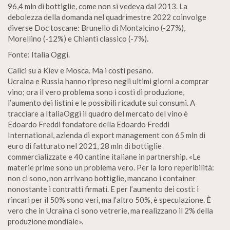
96,4 mln di bottiglie, come non si vedeva dal 2013. La
debolezza della domanda nel quadrimestre 2022 coinvolge
diverse Doc toscane: Brunello di Montalcino (-27%),
Morellino (-12%) e Chianti classico (-7%).
Fonte: Italia Oggi.
Calici su a Kiev e Mosca. Ma i costi pesano.
Ucraina e Russia hanno ripreso negli ultimi giorni a comprar
vino; ora il vero problema sono i costi di produzione,
l’aumento dei listini e le possibili ricadute sui consumi. A
tracciare a ItaliaOggi il quadro del mercato del vino è
Edoardo Freddi fondatore della Edoardo Freddi
International, azienda di export management con 65 mln di
euro di fatturato nel 2021, 28 mln di bottiglie
commercializzate e 40 cantine italiane in partnership. «Le
materie prime sono un problema vero. Per la loro reperibilità:
non ci sono, non arrivano bottiglie, mancano i container
nonostante i contratti firmati. E per l’aumento dei costi: i
rincari per il 50% sono veri, ma l’altro 50%, è speculazione. È
vero che in Ucraina ci sono vetrerie, ma realizzano il 2% della
produzione mondiale».