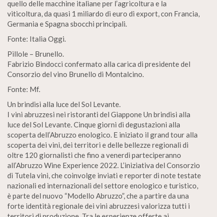
quello delle macchine italiane per l’agricoltura e la
viticoltura, da quasi 1 miliardo di euro di export, con Francia,
Germania e Spagna sbocchi principali.
Fonte: Italia Oggi.
Pillole – Brunello.
Fabrizio Bindocci confermato alla carica di presidente del
Consorzio del vino Brunello di Montalcino.
Fonte: Mf.
Un brindisi alla luce del Sol Levante.
I vini abruzzesi nei ristoranti del Giappone Un brindisi alla
luce del Sol Levante. Cinque giorni di degustazioni alla
scoperta dell’Abruzzo enologico. E iniziato il grand tour alla
scoperta dei vini, dei territori e delle bellezze regionali di
oltre 120 giornalisti che fino a venerdì parteciperanno
all’Abruzzo Wine Experience 2022. L’iniziativa del Consorzio
di Tutela vini, che coinvolge inviati e reporter di note testate
nazionali ed internazionali del settore enologico e turistico,
è parte del nuovo “Modello Abruzzo”, che a partire da una
forte identità regionale dei vini abruzzesi valorizza tutti i
territori di produzione. Tra le esperienze offerte ai