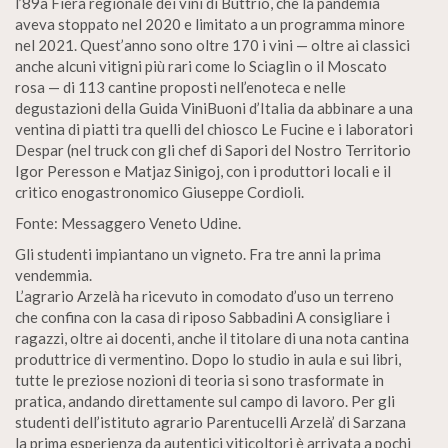
l’89a Fiera regionale dei vini di Buttrio, che la pandemia
aveva stoppato nel 2020 e limitato a un programma minore
nel 2021. Quest’anno sono oltre 170 i vini — oltre ai classici
anche alcuni vitigni più rari come lo Sciaglìn o il Moscato
rosa — di 113 cantine proposti nell’enoteca e nelle
degustazioni della Guida ViniBuoni d’Italia da abbinare a una
ventina di piatti tra quelli del chiosco Le Fucine e i laboratori
Despar (nel truck con gli chef di Sapori del Nostro Territorio
Igor Peresson e Matjaz Sinigoj, con i produttori locali e il
critico enogastronomico Giuseppe Cordioli.
Fonte: Messaggero Veneto Udine.
Gli studenti impiantano un vigneto. Fra tre anni la prima
vendemmia.
L’agrario Arzelà ha ricevuto in comodato d’uso un terreno
che confina con la casa di riposo Sabbadini A consigliare i
ragazzi, oltre ai docenti, anche il titolare di una nota cantina
produttrice di vermentino. Dopo lo studio in aula e sui libri,
tutte le preziose nozioni di teoria si sono trasformate in
pratica, andando direttamente sul campo di lavoro. Per gli
studenti dell’istituto agrario Parentucelli Arzelà’ di Sarzana
la prima esperienza da autentici viticoltori è arrivata a pochi