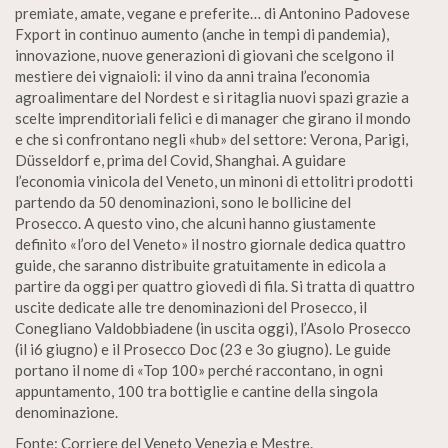
premiate, amate, vegane e preferite… di Antonino Padovese
Fxport in continuo aumento (anche in tempi di pandemia),
innovazione, nuove generazioni di giovani che scelgono il
mestiere dei vignaioli: il vino da anni traina l’economia
agroalimentare del Nordest e si ritaglia nuovi spazi grazie a
scelte imprenditoriali felici e di manager che girano il mondo
e che si confrontano negli «hub» del settore: Verona, Parigi,
Düsseldorf e, prima del Covid, Shanghai. A guidare
l’economia vinicola del Veneto, un minoni di ettolitri prodotti
partendo da 50 denominazioni, sono le bollicine del
Prosecco. A questo vino, che alcuni hanno giustamente
definito «l’oro del Veneto» il nostro giornale dedica quattro
guide, che saranno distribuite gratuitamente in edicola a
partire da oggi per quattro giovedì di fila. Si tratta di quattro
uscite dedicate alle tre denominazioni del Prosecco, il
Conegliano Valdobbiadene (in uscita oggi), l’Asolo Prosecco
(il i6 giugno) e il Prosecco Doc (23 e 3o giugno). Le guide
portano il nome di «Top 100» perché raccontano, in ogni
appuntamento, 100 tra bottiglie e cantine della singola
denominazione.
Fonte: Corriere del Veneto Venezia e Mestre.