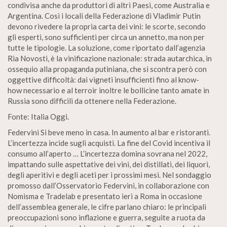
condivisa anche da produttori di altri Paesi, come Australia e
Argentina. Così i locali della Federazione di Vladimir Putin
devono rivedere la propria carta dei vini: le scorte, secondo
gli esperti, sono sufficienti per circa un annetto, ma non per
tutte le tipologie. La soluzione, come riportato dall’agenzia
Ria Novosti, è la vinificazione nazionale: strada autarchica, in
ossequio alla propaganda putiniana, che si scontra però con
oggettive difficoltà: dai vigneti insufficienti fino al know-
how necessario e al terroir inoltre le bollicine tanto amate in
Russia sono difficili da ottenere nella Federazione.
Fonte: Italia Oggi.
Federvini Si beve meno in casa. In aumento al bar e ristoranti.
L’incertezza incide sugli acquisti. La fine del Covid incentiva il
consumo all’aperto … L’incertezza domina sovrana nel 2022,
impattando sulle aspettative dei vini, dei distillati, dei liquori,
degli aperitivi e degli aceti per i prossimi mesi. Nel sondaggio
promosso dall’Osservatorio Federvini, in collaborazione con
Nomisma e Tradelab e presentato ieri a Roma in occasione
dell’assemblea generale, le cifre parlano chiaro: le principali
preoccupazioni sono inflazione e guerra, seguite a ruota da