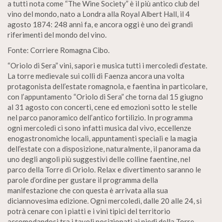
a tutti nota come “The Wine Society” è il più antico club del
vino del mondo, nato a Londra alla Royal Albert Hall, il 4
agosto 1874: 248 anni fa, e ancora oggi è uno dei grandi
riferimenti del mondo del vino.
Fonte: Corriere Romagna Cibo.
“Oriolo di Sera” vini, sapori e musica tutti i mercoledì d’estate.
La torre medievale sui colli di Faenza ancora una volta
protagonista dell’estate romagnola, e faentina in particolare,
con l’appuntamento “Oriolo di Sera” che torna dal 15 giugno
al 31 agosto con concerti, cene ed emozioni sotto le stelle
nel parco panoramico dell’antico fortilizio. In programma
ogni mercoledì ci sono infatti musica dal vivo, eccellenze
enogastronomiche locali, appuntamenti speciali e la magia
dell’estate con a disposizione, naturalmente, il panorama da
uno degli angoli più suggestivi delle colline faentine, nel
parco della Torre di Oriolo. Relax e divertimento saranno le
parole d’ordine per gustare il programma della
manifestazione che con questa è arrivata alla sua
diciannovesima edizione. Ogni mercoledì, dalle 20 alle 24, si
potrà cenare con i piatti e i vini tipici del territorio
accomodandosi tra i tavoli posizionati ai piedi della Torre