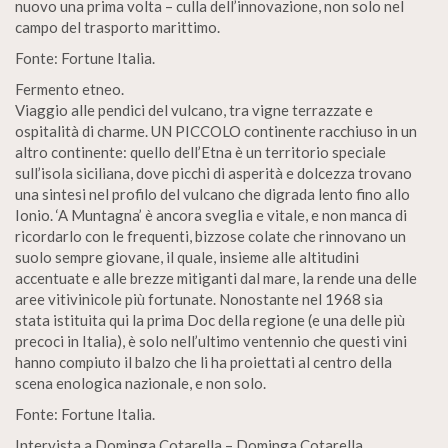
nuovo una prima volta – culla dell’innovazione, non solo nel
campo del trasporto marittimo.
Fonte: Fortune Italia.
Fermento etneo.
Viaggio alle pendici del vulcano, tra vigne terrazzate e
ospitalità di charme. UN PICCOLO continente racchiuso in un
altro continente: quello dell’Etna è un territorio speciale
sull’isola siciliana, dove picchi di asperità e dolcezza trovano
una sintesi nel profilo del vulcano che digrada lento fino allo
Ionio. ‘A Muntagna’ è ancora sveglia e vitale, e non manca di
ricordarlo con le frequenti, bizzose colate che rinnovano un
suolo sempre giovane, il quale, insieme alle altitudini
accentuate e alle brezze mitiganti dal mare, la rende una delle
aree vitivinicole più fortunate. Nonostante nel 1968 sia
stata istituita qui la prima Doc della regione (e una delle più
precoci in Italia), è solo nell’ultimo ventennio che questi vini
hanno compiuto il balzo che li ha proiettati al centro della
scena enologica nazionale, e non solo.
Fonte: Fortune Italia.
Intervista a Dominga Cotarella – Dominga Cotarella.