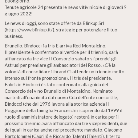
Buongiorno,
Tenute agricole 24 presenta le news vitivinicole di giovedì 9
giugno 2022!
Le news di oggi, sono state offerte da Blinkup Srl
(
https://www.blinkup.it/
), strategie per potenziare il tuo
business.
Brunello, Bindocci fa tris E arriva Red Montalcino.
II presidente è confermato al vertice per il triennio, sarà
affiancato da tre vice II Consorzio sabato si ‘prende’ gli
Astrusi per premiare gli ambasciatori del Rosso. «C’è la
volontà di consolidare il brand Ci attende un triennio molto
intenso sul fronte promozione». II tris del presidente.
Fabrizio Bindocci è stato confermato alla guida del
Consorzio del vino Brunello di Montalcino. Nominato
martedì all’unanimità dal nuovo Cda dell’ente consortile,
Bindocci (che dal 1976 lavora alla storica azienda II
Poggione della famiglia Franceschi ricoprendo dal 1999 il
ruolo di amministratore delegato) resterà in carica per il
prossimo triennio. Sarà affiancato dai tre vicepresidenti, due
dei quali in carica anche nel precedente mandato, Giacomo
Bartolommei (Caprili) e Riccardo Talenti (Talenti). Il terzo