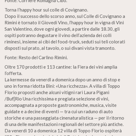
Fonte: Corriere Romagna Cibo.
Torna I’happy hour sul colle di Covignano.
Dopo il successo dello scorso anno, sul Colle di Covignano a
Rimini è tornato il Giovedì Vino, l’happy hour in vigna di Vini
San Valentino, dove ogni giovedì, a partire dalle 18.30, gli
ospiti potranno degustare il vino dell’azienda dei colli
riminesi, insieme ai cibi del food-truck, seduti sui teli colorati
disposti sul prato, al tavolo, o sui divani vista tramonto.
Fonte: Resto del Carlino Rimini.
Oltre 170 prodotti e 113 cantine: la Fiera dei vini amplia
l’offerta.
La kermesse da venerdl a domenica dopo un anno di stop e
uno in forma ridotta Bini: «Una ricchezza». A villa di Toppo
Florio proposti anche alcuni vitigni rari Laura Pigani
/Buf[Rio Una ricchissima e pregiata selezione di vini,
accompagnata a proposte gastronomiche, musica, visite
guidate e a decine di eventi — tra cui un raduno di auto
storiche e una passeggiata cinenaturalistica — per il ritorno
di una delle manifestazioni regionali del settore più antiche.
Da venerdì 10 a domenica 12 villa di Toppo Florio ospiterà