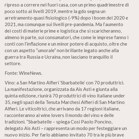
ripreso a correre nel fuori casa, con un primo quadrimestre di
poco sotto ai livelli 2019, mentre la gdo segna un
arretramento quasi fisiologico (-9%) dopo i boom del 2020 e
2021, ma comunque sui livelli pre-pandemia. Ma l’aumento
dei costi di materie prime e logistica che si scaricheranno,
almeno in parte, sui consumatori, che come le imprese fanno i
conti con l’inflazione e un minor potere di acquisto, oltre che
con un aspetto “umorale” non brillante legato anche alla
guerra tra Russia e Ucraina, non lasciano tranquillo il
settore.
Fonte: WineNews.
Vino: a San Martino Alfieri ‘Sbarbatelle’ con 70 produttrici.
La manifestazione, organizzata da Ais Asti e giunta alla
quinta edizione, riunirà 70 produttrici di vino italiane under
35, negli spazi della Tenuta Marchesi Alfieri di San Martino
Alfieri. Le viticoltrici, che arrivano da 17 regioni italiane,
racconteranno ai wine lovers il mondo del vino e delle
tradizioni. “Sbarbatelle – spiega Così Paolo Poncino,
delegato Ais Asti – rappresenta un modo per festeggiare un
nuovo inizio. Per farlo abbiamo invitato 70 tra le più brave