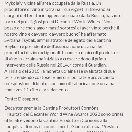
Mykolaiv, vicina all’area occupata dalla Russia. Un
produttore di vino in Ucraina, i cui vigneti si trovano ai
margini del territorio appena occupato dalla Russia, ha vinto
l’oro nei prestigiosi premi Decanter World Wines. “Non
posso dire che siamo rimasti sorpresi di aver vinto perché il
nostro vino è davvero, davvero buono”, ha affermato
Svitlana Tsybak, amministratore delegato della cantina
Beykush e presidente dell’associazione ucraina dei
produttori di vino artigianali. Il numero di piccoli produttori
di vino in Ucraina ha iniziato a crescere dopo il primo
intervento della Russia nel 2014, ricorda il Guardian.
All’inizio del 2015, la moneta ucraina si è svalutata di due
terzi, rendendo costose le merci importate e provocando
un’esplosione di beni di consumo di fabbricazione ucraina
come vestiti, cibo e arredamento.
Fonte: Dissapore.
Decanter premia la Cantina Produttori Cormòns.
I risultati dei Decanter World Wine Awards 2022 sono ormai
ufficiali e vedono la Cantina Produttori Cormòns alla
conquista di nuovi riconoscimenti. Giunto alla sua 19esima