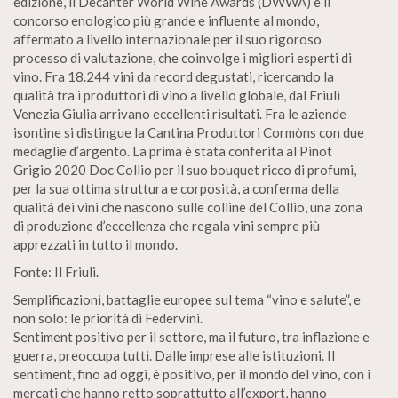
edizione, il Decanter World Wine Awards (DWWA) è il
concorso enologico più grande e influente al mondo,
affermato a livello internazionale per il suo rigoroso
processo di valutazione, che coinvolge i migliori esperti di
vino. Fra 18.244 vini da record degustati, ricercando la
qualità tra i produttori di vino a livello globale, dal Friuli
Venezia Giulia arrivano eccellenti risultati. Fra le aziende
isontine si distingue la Cantina Produttori Cormòns con due
medaglie d’argento. La prima è stata conferita al Pinot
Grigio 2020 Doc Collio per il suo bouquet ricco di profumi,
per la sua ottima struttura e corposità, a conferma della
qualità dei vini che nascono sulle colline del Collio, una zona
di produzione d’eccellenza che regala vini sempre più
apprezzati in tutto il mondo.
Fonte: Il Friuli.
Semplificazioni, battaglie europee sul tema “vino e salute”, e
non solo: le priorità di Federvini.
Sentiment positivo per il settore, ma il futuro, tra inflazione e
guerra, preoccupa tutti. Dalle imprese alle istituzioni. Il
sentiment, fino ad oggi, è positivo, per il mondo del vino, con i
mercati che hanno retto soprattutto all’export, hanno