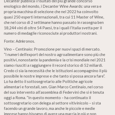
Decanter pubblica i risultati del più grande concorso
enologico del mondo, i Decanter Wine Awards: una vera e
propria macchina di selezione che nel 2022 ha coinvolto
quasi 250 esperti internazionali, tra cui 11 Master of Wine,
che nel corso di 2 settimane hanno passato in rassegna ben
18,244 vini di oltre 54 Paesi, tra i quali l’Italia svetta per il
numero di medaglie riconosciute ai produttori nostrani.
Fonte: Adnkronos.
Vino – Centinaio: Promozione per nuovi spazi di mercato.
“I numeri dell’export del nostro agroalimentare sono più che
positivi, nonostante la pandemia e la crisi mondiale nel 2021
siamo riusciti a raggiungere il record storico di 52 miliardi.
Credo ci sia la necessità che le istituzioni accompagnino il più
possibile le nostre imprese e che tanto si possa ancora fare”.
Lo ha detto il sottosegretario alle Politiche agricole
alimentari e forestali, sen. Gian Marco Centinaio, nel corso
del suo intervento all’assemblea di Federvini che si è tenuta
oggi a Roma. “In questo momento – ha continuato il
sottosegretario con delega al settore vitivinicolo – si sta
facendo un grande lavoro, ma anche le piccole e medie
imprese hanno bisogno di avere una marcia in più e non