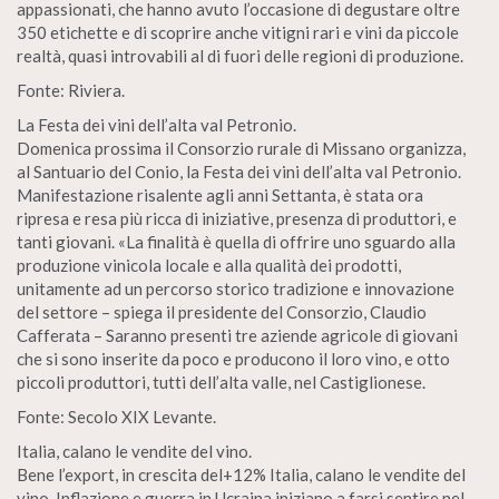
appassionati, che hanno avuto l’occasione di degustare oltre
350 etichette e di scoprire anche vitigni rari e vini da piccole
realtà, quasi introvabili al di fuori delle regioni di produzione.
Fonte: Riviera.
La Festa dei vini dell’alta val Petronio.
Domenica prossima il Consorzio rurale di Missano organizza,
al Santuario del Conio, la Festa dei vini dell’alta val Petronio.
Manifestazione risalente agli anni Settanta, è stata ora
ripresa e resa più ricca di iniziative, presenza di produttori, e
tanti giovani. «La finalità è quella di offrire uno sguardo alla
produzione vinicola locale e alla qualità dei prodotti,
unitamente ad un percorso storico tradizione e innovazione
del settore – spiega il presidente del Consorzio, Claudio
Cafferata – Saranno presenti tre aziende agricole di giovani
che si sono inserite da poco e producono il loro vino, e otto
piccoli produttori, tutti dell’alta valle, nel Castiglionese.
Fonte: Secolo XIX Levante.
Italia, calano le vendite del vino.
Bene l’export, in crescita del+12% Italia, calano le vendite del
vino. Inflazione e guerra in Ucraina iniziano a farsi sentire nel