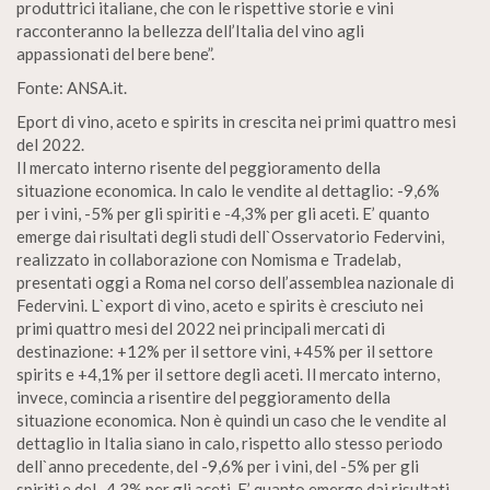
produttrici italiane, che con le rispettive storie e vini
racconteranno la bellezza dell’Italia del vino agli
appassionati del bere bene”.
Fonte: ANSA.it.
Eport di vino, aceto e spirits in crescita nei primi quattro mesi
del 2022.
Il mercato interno risente del peggioramento della
situazione economica. In calo le vendite al dettaglio: -9,6%
per i vini, -5% per gli spiriti e -4,3% per gli aceti. E’ quanto
emerge dai risultati degli studi dell`Osservatorio Federvini,
realizzato in collaborazione con Nomisma e Tradelab,
presentati oggi a Roma nel corso dell’assemblea nazionale di
Federvini. L`export di vino, aceto e spirits è cresciuto nei
primi quattro mesi del 2022 nei principali mercati di
destinazione: +12% per il settore vini, +45% per il settore
spirits e +4,1% per il settore degli aceti. Il mercato interno,
invece, comincia a risentire del peggioramento della
situazione economica. Non è quindi un caso che le vendite al
dettaglio in Italia siano in calo, rispetto allo stesso periodo
dell`anno precedente, del -9,6% per i vini, del -5% per gli
spiriti e del -4,3% per gli aceti. E’ quanto emerge dai risultati