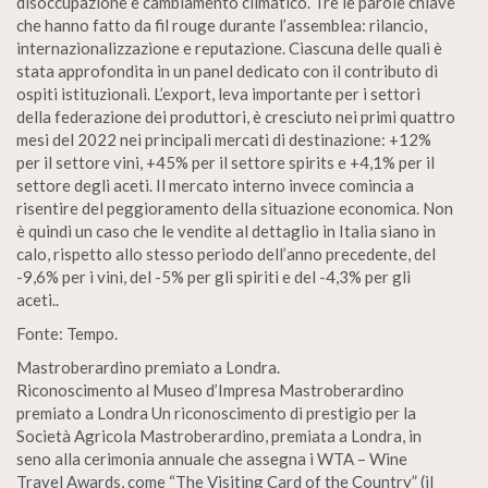
disoccupazione e cambiamento climatico. Tre le parole chiave
che hanno fatto da fil rouge durante l’assemblea: rilancio,
internazionalizzazione e reputazione. Ciascuna delle quali è
stata approfondita in un panel dedicato con il contributo di
ospiti istituzionali. L’export, leva importante per i settori
della federazione dei produttori, è cresciuto nei primi quattro
mesi del 2022 nei principali mercati di destinazione: +12%
per il settore vini, +45% per il settore spirits e +4,1% per il
settore degli aceti. Il mercato interno invece comincia a
risentire del peggioramento della situazione economica. Non
è quindi un caso che le vendite al dettaglio in Italia siano in
calo, rispetto allo stesso periodo dell’anno precedente, del
-9,6% per i vini, del -5% per gli spiriti e del -4,3% per gli
aceti..
Fonte: Tempo.
Mastroberardino premiato a Londra.
Riconoscimento al Museo d’Impresa Mastroberardino
premiato a Londra Un riconoscimento di prestigio per la
Società Agricola Mastroberardino, premiata a Londra, in
seno alla cerimonia annuale che assegna i WTA – Wine
Travel Awards, come “The Visiting Card of the Country” (il