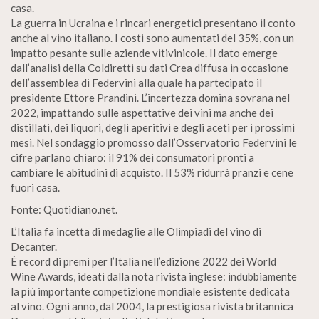
casa.
La guerra in Ucraina e i rincari energetici presentano il conto
anche al vino italiano. I costi sono aumentati del 35%, con un
impatto pesante sulle aziende vitivinicole. Il dato emerge
dall’analisi della Coldiretti su dati Crea diffusa in occasione
dell’assemblea di Federvini alla quale ha partecipato il
presidente Ettore Prandini. L’incertezza domina sovrana nel
2022, impattando sulle aspettative dei vini ma anche dei
distillati, dei liquori, degli aperitivi e degli aceti per i prossimi
mesi. Nel sondaggio promosso dall’Osservatorio Federvini le
cifre parlano chiaro: il 91% dei consumatori pronti a
cambiare le abitudini di acquisto. Il 53% ridurrà pranzi e cene
fuori casa.
Fonte: Quotidiano.net.
L’Italia fa incetta di medaglie alle Olimpiadi del vino di
Decanter.
È record di premi per l’Italia nell’edizione 2022 dei World
Wine Awards, ideati dalla nota rivista inglese: indubbiamente
la più importante competizione mondiale esistente dedicata
al vino. Ogni anno, dal 2004, la prestigiosa rivista britannica