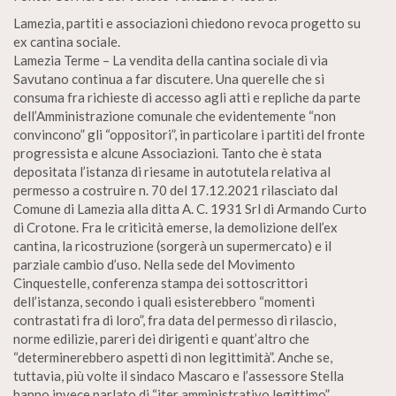
Lamezia, partiti e associazioni chiedono revoca progetto su
ex cantina sociale.
Lamezia Terme – La vendita della cantina sociale di via
Savutano continua a far discutere. Una querelle che si
consuma fra richieste di accesso agli atti e repliche da parte
dell’Amministrazione comunale che evidentemente “non
convincono” gli “oppositori”, in particolare i partiti del fronte
progressista e alcune Associazioni. Tanto che è stata
depositata l’istanza di riesame in autotutela relativa al
permesso a costruire n. 70 del 17.12.2021 rilasciato dal
Comune di Lamezia alla ditta A. C. 1931 Srl di Armando Curto
di Crotone. Fra le criticità emerse, la demolizione dell’ex
cantina, la ricostruzione (sorgerà un supermercato) e il
parziale cambio d’uso. Nella sede del Movimento
Cinquestelle, conferenza stampa dei sottoscrittori
dell’istanza, secondo i quali esisterebbero “momenti
contrastati fra di loro”, fra data del permesso di rilascio,
norme edilizie, pareri dei dirigenti e quant’altro che
“determinerebbero aspetti di non legittimità”. Anche se,
tuttavia, più volte il sindaco Mascaro e l’assessore Stella
hanno invece parlato di “iter amministrativo legittimo”.