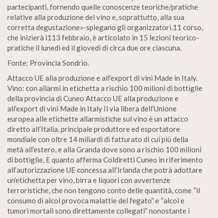
partecipanti, fornendo quelle conoscenze teoriche/pratiche
relative alla produzione del vino e, soprattutto, alla sua
corretta degustazione»-spiegano gli organizzatori.11 corso,
che inizierà i113 febbraio, è articolato in 15 lezioni teorico-
pratiche il lunedì ed il giovedì di circa due ore ciascuna.
Fonte: Provincia Sondrio.
Attacco UE alla produzione e all’export di vini Made in Italy.
Vino: con allarmi in etichetta a rischio 100 milioni di bottiglie
della provincia di Cuneo Attacco UE alla produzione e
all’export di vini Made in Italy Il via libera dell’Unione
europea alle etichette allarmistiche sul vino è un attacco
diretto all’Italia, principale produttore ed esportatore
mondiale con oltre 14 miliardi di fatturato di cui più della
metà all’estero, e alla Granda dove sono a rischio 100 milioni
di bottiglie. E quanto afferma Coldiretti Cuneo in riferimento
all’autorizzazione UE concessa all’Irlanda che potrà adottare
un’etichetta per vino, birra e liquori con avvertenze
terroristiche, che non tengono conto delle quantità, come “il
consumo di alcol provoca malattie del fegato” e “alcol e
tumori mortali sono direttamente collegati” nonostante i