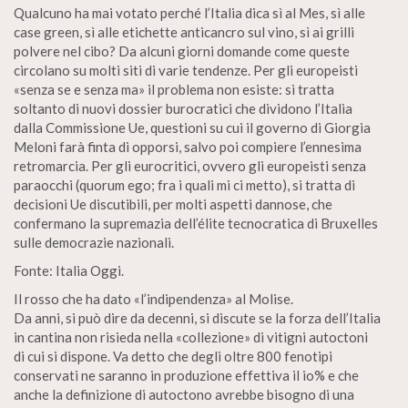
Qualcuno ha mai votato perché l’Italia dica sì al Mes, sì alle
case green, sì alle etichette anticancro sul vino, sì ai grilli
polvere nel cibo? Da alcuni giorni domande come queste
circolano su molti siti di varie tendenze. Per gli europeisti
«senza se e senza ma» il problema non esiste: si tratta
soltanto di nuovi dossier burocratici che dividono l’Italia
dalla Commissione Ue, questioni su cui il governo di Giorgia
Meloni farà finta di opporsi, salvo poi compiere l’ennesima
retromarcia. Per gli eurocritici, ovvero gli europeisti senza
paraocchi (quorum ego; fra i quali mi ci metto), si tratta di
decisioni Ue discutibili, per molti aspetti dannose, che
confermano la supremazia dell’élite tecnocratica di Bruxelles
sulle democrazie nazionali.
Fonte: Italia Oggi.
Il rosso che ha dato «l’indipendenza» al Molise.
Da anni, si può dire da decenni, si discute se la forza dell’Italia
in cantina non risieda nella «collezione» di vitigni autoctoni
di cui si dispone. Va detto che degli oltre 800 fenotipi
conservati ne saranno in produzione effettiva il io% e che
anche la definizione di autoctono avrebbe bisogno di una