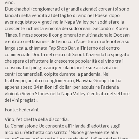
vino.
Due chaebol (conglomerati di grandi aziende) coreani si sono
lanciati nella vendita al dettaglio di vino nel Paese, dopo
aver acquistato vigneti nella Napa Valley per soddisfare la
crescente richiesta vinicola dei sudcoreani. Secondo il Korea
Times, il mese scorso il conglomerato multinazionale Doosan
è entrato nel business del vino con l’apertura di un’enoteca su
larga scala, chiamata Tap Shop Bar, all’interno del centro
commerciale Doota nel centro di Seoul. L’azienda ha spiegato
che spera di sfruttare la crescente popolarità del vino tra i
consumatori più giovani per rilanciare le sue attività nei
centri commerciali, colpite durante la pandemia. Nel
frattempo, un altro conglomerato, Hanwha Group, che ha
appena speso 34 milioni di dollari per acquisire l’azienda
vinicola Seven Stones nella Napa Valley, è entrata nel settore
dei vini pregiati.
Fonte: Federvini.
Vino, l’etichetta della discordia.
La Commissione Ue consente all’Irlanda di adottare sugli
alcolici un’etichetta con scritto “Nuoce gravemente alla
salute” come le sigarette. Le associazioni italiane del settore