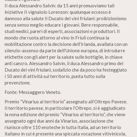
II duca Alessandro Salvin: da 15 anni promuoviamo tali
iniziative II vignaiolo Lorenzon: qualunque eccesso è
dannoso alla salute Il Ducato dei vini friulani: proibizionismo
senza senso meglio educare i giovani. Bere responsabile,
studi medici, pareri di esperti, associazioni e produttori. Il
mondo che ruota attorno al vino in Friuli continua la
mobilitazione contro la decisione dell’Irlanda, avallata con un
silenzio-assenso da parte dell’Unione europea, di introdurre
etichette con gli alert per la salute sulle bottiglie, in chiave
anti cancro. Alessandro Salvin, il duca Alessandro primo del
Ducato dei vini friulani, sodalizio che da poco ha festeggiato
i 50 anni di attività sul territorio, punta tutto sulla
prevenzione.
Fonte: Messaggero Veneto.
Premio “Vinarius al territorio” assegnato all’Oltrepo Pavese.
Il territorio pavese, in particolare l’Oltrepo, si è aggiudicato
la nona edizione del premio “Vinarius al territorio”, che viene
assegnato ogni due anni da Vinarius, associazione che
riunisce oltre 110 enoteche in tutta Italia, ad un territorio
italiano in cui è presente una spiccata vocazione vitivinicola,