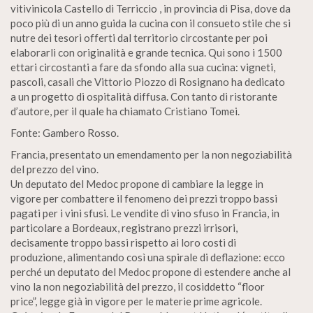
vitivinicola Castello di Terriccio , in provincia di Pisa, dove da
poco più di un anno guida la cucina con il consueto stile che si
nutre dei tesori offerti dal territorio circostante per poi
elaborarli con originalità e grande tecnica. Qui sono i 1500
ettari circostanti a fare da sfondo alla sua cucina: vigneti,
pascoli, casali che Vittorio Piozzo di Rosignano ha dedicato
a un progetto di ospitalità diffusa. Con tanto di ristorante
d’autore, per il quale ha chiamato Cristiano Tomei.
Fonte: Gambero Rosso.
Francia, presentato un emendamento per la non negoziabilità
del prezzo del vino.
Un deputato del Medoc propone di cambiare la legge in
vigore per combattere il fenomeno dei prezzi troppo bassi
pagati per i vini sfusi. Le vendite di vino sfuso in Francia, in
particolare a Bordeaux, registrano prezzi irrisori,
decisamente troppo bassi rispetto ai loro costi di
produzione, alimentando così una spirale di deflazione: ecco
perché un deputato del Medoc propone di estendere anche al
vino la non negoziabilità del prezzo, il cosiddetto “floor
price”, legge già in vigore per le materie prime agricole.