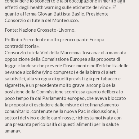
condividere lo sconcerto e la preoccupazione in merito agli
effetti degli health warning sulle etichette del vino». E’
quanto afferma Giovan Battista Basile, Presidente
Consorzio di tutela del Montecucco.
Fonte: Nazione Grosseto-Livorno.
Pollini: «Precedente molto preoccupante Europa
contraddittoria».
Consorzio tutela Vini della Maremma Toscana: «La mancata
opposizione della Commissione Europea alla proposta di
legge irlandese che prevede l’inserimento nell’etichetta delle
bevande alcoliche (vino compreso) e della birra di alert
salutistici, alla stregua di quelli previsti già per tabacco e
sigarette, è un precedente molto grave, ancor più se la
posizione della Commissione sconfessa quanto deliberato
poco tempo fa dal Parlamento europeo, che aveva bloccato
la proposta di escludere dalle misure di cofinanziamento
comunitario, contenute nella nuova Pac in discussione, i
settori del vino e delle carni rosse, richiesta motivata con
una presunta pericolosità di questi alimenti per la salute
umana».