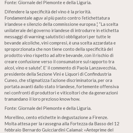
Fonte: Giornale del Piemonte e della Liguria.
Difendere la specificità del vino è la priorità.
Fondamentale aguv al più pasto contro l’etichettatura
irlandese e silenzio della commissione europea ¦ “La scelta
unilaterale del governo irlandese di introdurre in etichetta
messaggi di warning salutistici obbligatori per tutte le
bevande alcoliche, vini compresi, è una scelta azzardata e
sproporzionata che non tiene conto della specificità del
prodotto vino rispetto ad altre bevande, con il rischio di
creare confusione verso il consumatore sul rapporto tra
alcol, vino e salute”. E’ il commento di Paola Lanzavecchia,
presidente della Sezione Vini e Liquori di Confindustria
Cuneo, che stigmatizza l’azione discriminatoria, per ora
portata avanti dallo stato Irlandese, fortemente offensiva
nei confronti di produttori e viticoltori che da generazioni
tramandano il loro prezioso know how.
Fonte: Giornale del Piemonte e della Liguria.
Morellino, cento etichette in degustazione a Firenze.
Molta attesa per la rassegna alla Fortezza da Basso del 12
febbraio Bernardo Guicciardini Calamai: «Anteprime del