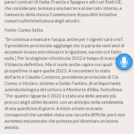
pareri contrari di Italia, Francia e Spagna e altri sei Stati UE,
che considerano la misura una barriera al mercato interno, e
l’annuncio della stessa Commissione di possibili iniziative
comuni sull’etichettatura degli alcolici.
Fonte: Cuneo Sette.
“Se continua a mancare l’acqua, anche per i vigneti sarà crisi”.
Il presidente provinciale aggiunge che si parla da vent’anni di
accumulo invaso microinvasi e irrigazione, ma non si è fatto
nulla ¦ Per la stagione vitivinicola 2022 è tempo di tracciare
il bilancio definitivo. Ma si vuole anche capire con quali
prospettive si apre quella 2023. A raccontare lo stato
dell’arte è Claudio Conterno, presidente provinciale di Cia
Cuneo, e titolare, insieme a Guido Fantino, di un’importante
azienda biologica del settore a Monforte d’Alba. Sottolinea:
“Per quanto riguarda il 2022 è stata una delle annate più
precoci degli ultimi decenni, con un anticipo nella vendemmia
di una quindicina di giorni. A inizio estate eravamo
consapevoli che sarebbe stata una raccolta difficile, però non
avremmo mai pensato che potesse poi diventare un buona
annata.