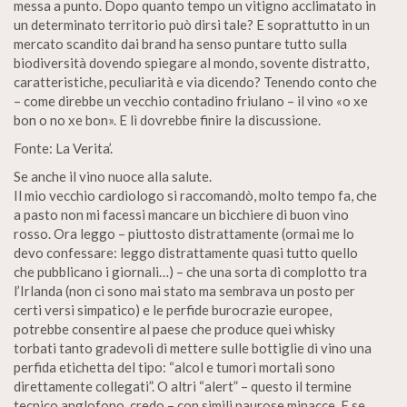
messa a punto. Dopo quanto tempo un vitigno acclimatato in
un determinato territorio può dirsi tale? E soprattutto in un
mercato scandito dai brand ha senso puntare tutto sulla
biodiversità dovendo spiegare al mondo, sovente distratto,
caratteristiche, peculiarità e via dicendo? Tenendo conto che
– come direbbe un vecchio contadino friulano – il vino «o xe
bon o no xe bon». E lì dovrebbe finire la discussione.
Fonte: La Verita’.
Se anche il vino nuoce alla salute.
Il mio vecchio cardiologo si raccomandò, molto tempo fa, che
a pasto non mi facessi mancare un bicchiere di buon vino
rosso. Ora leggo – piuttosto distrattamente (ormai me lo
devo confessare: leggo distrattamente quasi tutto quello
che pubblicano i giornali…) – che una sorta di complotto tra
l’Irlanda (non ci sono mai stato ma sembrava un posto per
certi versi simpatico) e le perfide burocrazie europee,
potrebbe consentire al paese che produce quei whisky
torbati tanto gradevoli di mettere sulle bottiglie di vino una
perfida etichetta del tipo: “alcol e tumori mortali sono
direttamente collegati”. O altri “alert” – questo il termine
tecnico anglofono, credo – con simili paurose minacce. E se