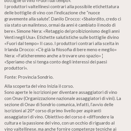
bottiglie di vino «Fuori dal tempo».
I produttori valtellinesi contrari alla possibile etichettatura
delle bottiglie di vino con l’indicazione che “nuoce
gravemente alla salute”. Danilo Drocco: «Sbalordito, credo ci
sia stato un malinteso, ormai da anni è cambiato il modo di
bere». Simone Nera: «Retaggio del proibizionismo degli anni
Venti negli Usa». Etichette salutistiche sulle bottiglie divino
«Fuori dal tempo» II caso. I produttori contrari alla scelta in
Irlanda Drocco: «C’è già la filosofia di bere meno e meglio»
Nera: «Faticheremmo anche a trovare uno spazio» ¦
«Speriamo che si tenga conto degli interessi dei paesi
produttori».
Fonte: Provincia Sondrio.
Alla scoperta del vino Inizia il corso.
Sono aperte le iscrizioni per diventare assaggiatori di vino
con Onav (Organizzazione nazionale assaggiatori di vini). La
sezione di Onav di Sondrio comunica, infatti, l’avvio delle
iscrizioni al 20° corso di primo livello per aspiranti
assaggiatori di vino. Obiettivo del corso è «diffondere la
cultura e la passione del vino, con un occhio di riguardo al
vino valtellinese, ma anche fornire competenze tecniche ai