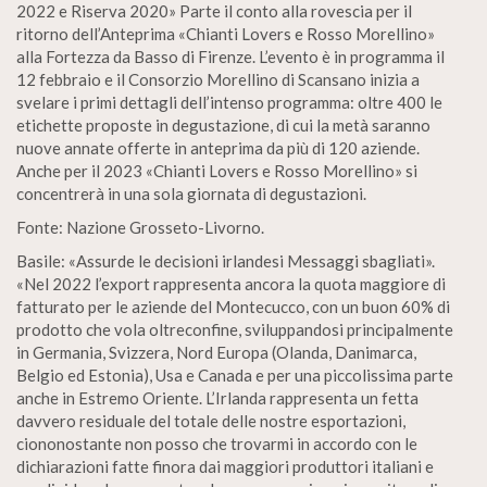
2022 e Riserva 2020» Parte il conto alla rovescia per il
ritorno dell’Anteprima «Chianti Lovers e Rosso Morellino»
alla Fortezza da Basso di Firenze. L’evento è in programma il
12 febbraio e il Consorzio Morellino di Scansano inizia a
svelare i primi dettagli dell’intenso programma: oltre 400 le
etichette proposte in degustazione, di cui la metà saranno
nuove annate offerte in anteprima da più di 120 aziende.
Anche per il 2023 «Chianti Lovers e Rosso Morellino» si
concentrerà in una sola giornata di degustazioni.
Fonte: Nazione Grosseto-Livorno.
Basile: «Assurde le decisioni irlandesi Messaggi sbagliati».
«Nel 2022 l’export rappresenta ancora la quota maggiore di
fatturato per le aziende del Montecucco, con un buon 60% di
prodotto che vola oltreconfine, sviluppandosi principalmente
in Germania, Svizzera, Nord Europa (Olanda, Danimarca,
Belgio ed Estonia), Usa e Canada e per una piccolissima parte
anche in Estremo Oriente. L’Irlanda rappresenta un fetta
davvero residuale del totale delle nostre esportazioni,
ciononostante non posso che trovarmi in accordo con le
dichiarazioni fatte finora dai maggiori produttori italiani e