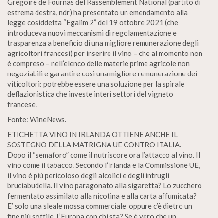
Grégoire de Fournas del Rassemblement National (partito di
estrema destra, ndr) ha presentato un emendamento alla
legge cosiddetta “Egalim 2” del 19 ottobre 2021 (che
introduceva nuovi meccanismi di regolamentazione e
trasparenza a beneficio di una migliore remunerazione degli
agricoltori francesi) per inserire il vino – che al momento non
è compreso – nell’elenco delle materie prime agricole non
negoziabili e garantire così una migliore remunerazione dei
viticoltori: potrebbe essere una soluzione per la spirale
deflazionistica che investe interi settori del vigneto
francese.
Fonte: WineNews.
ETICHETTA VINO IN IRLANDA OTTIENE ANCHE IL
SOSTEGNO DELLA MATRIGNA UE CONTRO ITALIA.
Dopo il “semaforo” come il nutriscore ora l’attacco al vino. Il
vino come il tabacco. Secondo l’Irlanda e la Commissione UE,
il vino è più pericoloso degli alcolici e degli intrugli
bruciabudella. Il vino paragonato alla sigaretta? Lo zucchero
fermentato assimilato alla nicotina e alla carta affumicata?
E’ solo una sleale mossa commerciale, oppure c’è dietro un
fine più sottile. L’Europa con chi sta? Se è vero che un