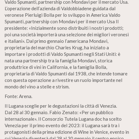
Valdo Spumanti, partnership con Mondavi per il mercato Usa.
L’operazione dell’azienda di Valdobbiadene guidata dal
veronese Pierluigi Bolla per lo sviluppo in America Valdo
Spumanti, partnership con Mondavi per il mercato Usa II
presidente: «Inizialmente sono distribuiti i nostri prodotti;
poi una società importerà una selezione dei migliori veronesi
e italiani». Dal primo gennaio l’americana Mondavi,
proprietaria del marchio Charles Krug, ha iniziato a
importare i prodotti di Valdo Spumanti negli Stati Uniti: è
nata una partnership tra la famiglia Mondavi, storica
produttrice di vini in California, e la famiglia Bolla,
proprietaria di Valdo Spumanti dal 1938, che intende tomare
con questa operazione a rivestire un ruolo importante nel
mondo del vino a stelle e strism.
Fonte: Arena.
Il Lugana sceglie per le degustazioni la città di Venezia.
Dal 28 al 30 gennaio. Fabio Zenato: «Per un pubblico
internazionale». Il Consorzio Tutela Lugana doc ha scelto
Venezia per il primo evento del 2023: il Lugana sarà tra i
protagonisti della prima edizione di Wine in Venice, evento in
cui Venezia diventerà dal 28 al 30 gennaio il centro enoico