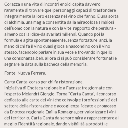
Corazza n una vita di incontri enoici capita davvero
raramente di trovare quei personaggi capaci di trasfondere
integralmente la loro essenza nel vino che fanno. È una sorta
di alchimia, una magia consentita dalla miracolosa simbiosi
dell’uomo con la natura e con la vite, rapporto che perdura –
almeno così si dice-da svariati millenni. Quando poi la
formula è agita spontaneamente, senza forzature, anzi, la
mano di chi fa il vino quasi gioca a nascondino con il vino
stesso, facendolo parlare in sua vece e trovando in quello
una consonanza, beh, allora ci si può considerare fortunati e
segnare la data sulla bacheca della memoria.
Fonte: Nuova Ferrara.
Carta Canta, corso per chi fa ristorazione.
Iniziativa di Enoteca regionale a Faenza: tre giornate con
l’esperto Melandri Giorgio. Torna “Carta Canta”, il concorso
dedicato alle carte dei vini che coinvolge i professionisti del
settore della ristorazione e accoglienza, ideato e promosso
da Enoteca regionale Emilia Romagna, per valorizzare i vini
del territorio. Carta Canta da sempre mira a rappresentare al
meglio l’identità regionale, dando visibilità a prodotti e