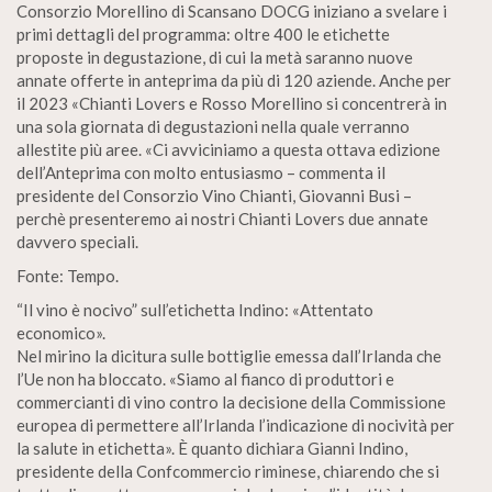
Consorzio Morellino di Scansano DOCG iniziano a svelare i
primi dettagli del programma: oltre 400 le etichette
proposte in degustazione, di cui la metà saranno nuove
annate offerte in anteprima da più di 120 aziende. Anche per
il 2023 «Chianti Lovers e Rosso Morellino si concentrerà in
una sola giornata di degustazioni nella quale verranno
allestite più aree. «Ci avviciniamo a questa ottava edizione
dell’Anteprima con molto entusiasmo – commenta il
presidente del Consorzio Vino Chianti, Giovanni Busi –
perchè presenteremo ai nostri Chianti Lovers due annate
davvero speciali.
Fonte: Tempo.
“Il vino è nocivo” sull’etichetta Indino: «Attentato
economico».
Nel mirino la dicitura sulle bottiglie emessa dall’Irlanda che
l’Ue non ha bloccato. «Siamo al fianco di produttori e
commercianti di vino contro la decisione della Commissione
europea di permettere all’Irlanda l’indicazione di nocività per
la salute in etichetta». È quanto dichiara Gianni Indino,
presidente della Confcommercio riminese, chiarendo che si