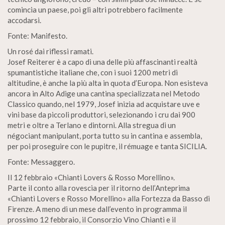
comincia un paese, poi gli altri potrebbero facilmente
accodarsi.
Fonte: Manifesto.
Un rosé dai riflessi ramati.
Josef Reiterer è a capo di una delle più affascinanti realtà
spumantistiche italiane che, con i suoi 1200 metri di
altitudine, è anche la più alta in quota d’Europa. Non esisteva
ancora in Alto Adige una cantina specializzata nel Metodo
Classico quando, nel 1979, Josef inizia ad acquistare uve e
vini base da piccoli produttori, selezionando i cru dai 900
metri e oltre a Terlano e dintorni. Alla stregua di un
négociant manipulant, porta tutto su in cantina e assembla,
per poi proseguire con le pupitre, il rémuage e tanta SICILIA.
Fonte: Messaggero.
Il 12 febbraio «Chianti Lovers & Rosso Morellino».
Parte il conto alla rovescia per il ritorno dell’Anteprima
«Chianti Lovers e Rosso Morellino» alla Fortezza da Basso di
Firenze. A meno di un mese dall’evento in programma il
prossimo 12 febbraio, il Consorzio Vino Chianti e il