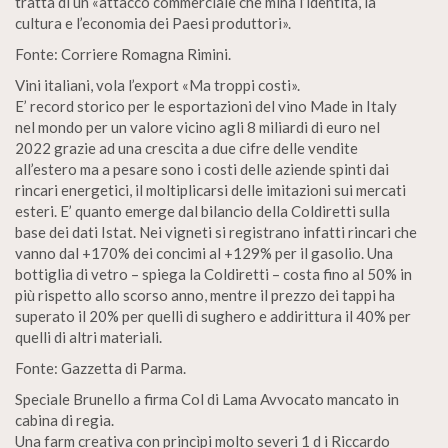
tratta di un «attacco commerciale che mina l’identità, la
cultura e l’economia dei Paesi produttori».
Fonte: Corriere Romagna Rimini.
Vini italiani, vola l’export «Ma troppi costi».
E’ record storico per le esportazioni del vino Made in Italy
nel mondo per un valore vicino agli 8 miliardi di euro nel
2022 grazie ad una crescita a due cifre delle vendite
all’estero ma a pesare sono i costi delle aziende spinti dai
rincari energetici, il moltiplicarsi delle imitazioni sui mercati
esteri. E’ quanto emerge dal bilancio della Coldiretti sulla
base dei dati Istat. Nei vigneti si registrano infatti rincari che
vanno dal +170% dei concimi al +129% per il gasolio. Una
bottiglia di vetro – spiega la Coldiretti – costa fino al 50% in
più rispetto allo scorso anno, mentre il prezzo dei tappi ha
superato il 20% per quelli di sughero e addirittura il 40% per
quelli di altri materiali.
Fonte: Gazzetta di Parma.
Speciale Brunello a firma Col di Lama Avvocato mancato in
cabina di regia.
Una farm creativa con princìpi molto severi 1 d i Riccardo