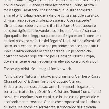
non ci stanno. L’Irlanda cambia l’etichetta sul vino. Arriva il
messaggio “sanitario”, che ricorda quello sui pacchetti di
sigarette. L’Italia, neanche a dirlo, è contraria. L’Ue sta zitta,
chiusa in una specie di silenzio assenso. Cosa succede?
L’Irlanda potrebbe diventare il primo Paese Ue ad apporre
sulle bottiglie delle bevande alcoliche una “allerta” sanitaria
tipo quella che si legge sui pacchetti di sigarette: “Il consumo
di alcol provoca malattie del fegato”. La questione diventa di
fatto un precedente; cosa che potrebbe portare anche altri
Paesi a intraprendere la stessa strada. Un percorso che
potrebbe valere soprattutto per i Paesi del Nord Europa,
dove è in genere più frequente un elevato consumo di alcol.
Fonte: AgroNotizie – Image Line Network.
“Vino Cibo e Natura”: il nuovo programma di Gambero Rosso
Channel con Cristiano Tomei e Giuseppe Carrus.
Esuberante, estroso, dissacrante, fortemente legato alla
terra e ai frutti che può offrire: Cristiano Tomei è un cuoco di
razza, che esprime il suo carattere in una cucina personale e
profondamente toscana. Quella che propone al suo L’Imbuto
di Lucca, ma anche da Terraforte, il ristorante dell’azienda